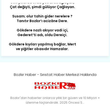
Çat değişti, şimdi gülüyor Çağlayan.
Susam; olur tahin gider nerelere ?
Tanıtır Bozkır’ı acizâne Dere.
Gökdere nazlı akıyor vadi içi,
Gederet’ti adı, oldu Dereiçi.
Gökdere kıyıları yapılmış bağlar, Mert
ve yiğitler obasıdır Hamzalar.
Harmanı,elması ve Sorkunca’sı var.
Meyre değişerek olmuş Harmanpınar.
Büyük yerdir, mahalleleri Aydınlık, Tarih
eserleri şahane Hisarlık.
Bozkır Haber - Sırıstat Haber Merkezi Hakkında
Belören, Koçaş, Kuzören vermiş hep
kan, Bunlarla kasaba olmuş Sarıoğlan.
Çarşamba’nın koynunda tarih çok
Bozkır'dan haberler onlarca yıllık bir güven ve 10 Milyon +
yorgun. Şehit Berâtlı, halkı yiğit genç
izlenme taçlandırdık. 2025 Öncesi S…
Sorkun.