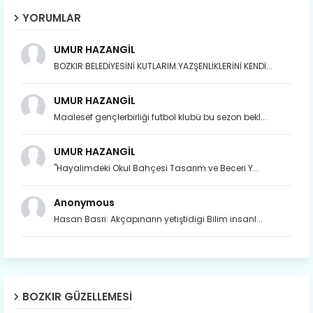
YORUMLAR
UMUR HAZANGİL
BOZKIR BELEDİYESİNİ KUTLARIM.YAZŞENLİKLERİNİ KENDİ...
UMUR HAZANGİL
Maalesef gençlerbirliği futbol klubü bu sezon bekl...
UMUR HAZANGİL
"Hayalimdeki Okul Bahçesi Tasarım ve Beceri Y...
Anonymous
Hasan Basri: Akçapınarın yetiştidigi Bilim insanl...
BOZKIR GÜZELLEMESI
Son yıllarda orda yok artık ağlayan,