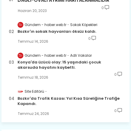
DAĞLI-OVALI AYRIMI HARİTALANMALIDIR
0
Haziran 20, 2023
Gündem - haber.web.tr
Sokak Köpekleri
Bozkır'ın sokak hayvanları öksüz kaldı.
0
Temmuz 14, 2026
Gündem - haber.web.tr
Adli Vakalar
Konya'da üzücü olay: 15 yaşındaki çocuk
akarsuda hayatını kaybetti.
0
Temmuz 18, 2026
Site Editörü
Bozkır'da Trafik Kazası: Yol Kısa Süreliğine Trafiğe
Kapandı.
0
Temmuz 24, 2026