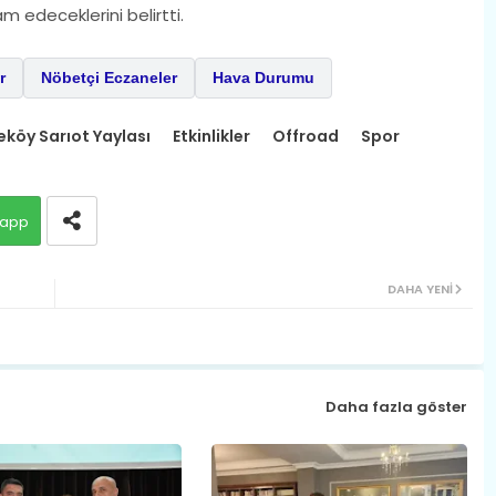
 edeceklerini belirtti.
r
Nöbetçi Eczaneler
Hava Durumu
eköy Sarıot Yaylası
Etkinlikler
Offroad
Spor
app
DAHA YENI
Daha fazla göster