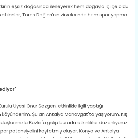
ozkır'ın eşsiz doğasında ilerleyerek hem doğayla iç içe oldu
katılanlar, Toros Dağları'nın zirvelerinde hem spor yapma
ediyor"
u Üyesi Onur Sezgen, etkinlikle ilgili yaptığı
n köyündenim. Şu an Antalya Manavgat'ta yaşıyorum. Kış
aşlarımızla Bozkır'a gelip burada etkinlikler düzenliyoruz.
ve spor potansiyelini keşfetmiş oluyor. Konya ve Antalya