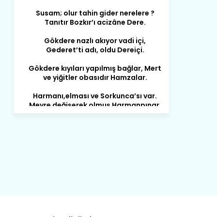
Tanıtır Bozkır’ı acizâne Dere.
Gökdere nazlı akıyor vadi içi,
Gederet’ti adı, oldu Dereiçi.
Gökdere kıyıları yapılmış bağlar, Mert
ve yiğitler obasıdır Hamzalar.
Harmanı,elması ve Sorkunca’sı var.
Meyre değişerek olmuş Harmanpınar.
Büyük yerdir, mahalleleri Aydınlık, Tarih
eserleri şahane Hisarlık.
Belören, Koçaş, Kuzören vermiş hep
kan, Bunlarla kasaba olmuş Sarıoğlan.
Çarşamba’nın koynunda tarih çok
yorgun. Şehit Berâtlı, halkı yiğit genç
Sorkun.
Perşembe de yaşlılardan aldım öğüt,
Mazimdeki ismi şanla taşır Söğüt.