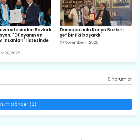
iversitesinden Bozkırlı
Dünyaca ünlü Konya Bozkırlı
yen, "Dünyanın en
şef bir ilki başardı!
im insanları" listesinde
November 11, 2025
r 20, 2025
0 Yorumlar
rum Gönder (0)