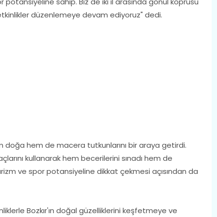
or potansiyeline sahip. Biz de iki il arasında gönül köprüsü
r etkinlikler düzenlemeye devam ediyoruz" dedi.
em doğa hem de macera tutkunlarını bir araya getirdi.
raçlarını kullanarak hem becerilerini sınadı hem de
turizm ve spor potansiyeline dikkat çekmesi açısından da
iklerle Bozkır'ın doğal güzelliklerini keşfetmeye ve