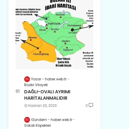
Yazar - haber.web.tr
Bozkır Vilayeti
DAĞLI-OVALI AYRIMI
HARİTALANMALIDIR
Haziran 20, 2023
0
Gündem - haber.web.tr
Sokak Köpekleri