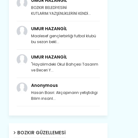
UMUR HAZANGİL
BOZKIR BELEDİYESİNİ
KUTLARIM.YAZŞENLİKLERİNİ KENDİ...
UMUR HAZANGİL
Maalesef gençlerbirliği futbol klubü
bu sezon bekl...
UMUR HAZANGİL
"Hayalimdeki Okul Bahçesi Tasarım
ve Beceri Y...
Anonymous
Hasan Basri: Akçapınarın yetiştidigi
Bilim insanl...
Son yıllarda orda yok artık ağlayan,
Çat değişti, şimdi gülüyor Çağlayan.
BOZKIR GÜZELLEMESI
Susam; olur tahin gider nerelere ?