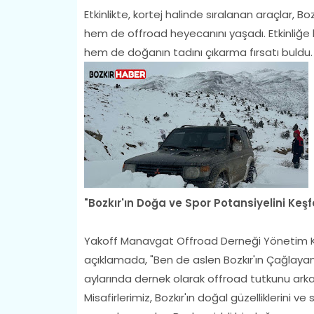
Etkinlikte, kortej halinde sıralanan araçlar, B
hem de offroad heyecanını yaşadı. Etkinliğe 
hem de doğanın tadını çıkarma fırsatı buldu.
"Bozkır'ın Doğa ve Spor Potansiyelini Keşf
Yakoff Manavgat Offroad Derneği Yönetim Kurul
açıklamada, "Ben de aslen Bozkır'ın Çağlaya
aylarında dernek olarak offroad tutkunu arkad
Misafirlerimiz, Bozkır'ın doğal güzelliklerini 