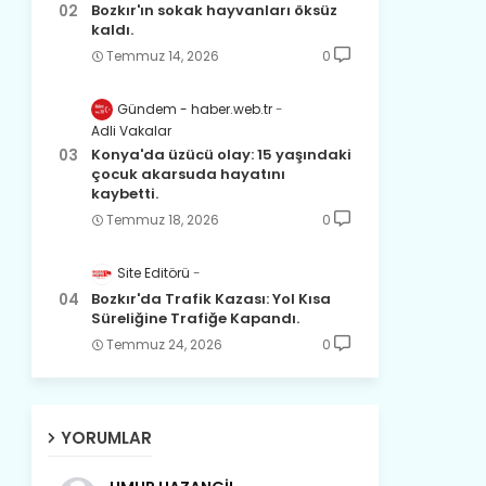
Bozkır'ın sokak hayvanları öksüz
kaldı.
Temmuz 14, 2026
0
Gündem - haber.web.tr
Adli Vakalar
Konya'da üzücü olay: 15 yaşındaki
çocuk akarsuda hayatını
kaybetti.
Temmuz 18, 2026
0
Site Editörü
Bozkır'da Trafik Kazası: Yol Kısa
Süreliğine Trafiğe Kapandı.
Temmuz 24, 2026
0
YORUMLAR