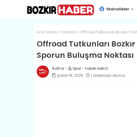
Mahalleler
Ana Sayfa
Yaylalar
Offroad Tutkunları Bozkır Ya
Offroad Tutkunları Bozkır
Sporun Buluşma Noktası
Spor - haber.web.tr
Şubat 19, 2025
1 dakikada okunur