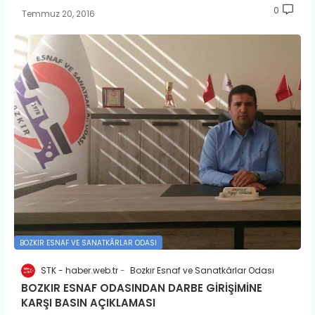
0
Temmuz 20, 2016
BOZKIR ESNAF VE SANATKÂRLAR ODASI
STK - haber.web.tr
Bozkır Esnaf ve Sanatkârlar Odası
BOZKIR ESNAF ODASINDAN DARBE GİRİŞİMİNE
KARŞI BASIN AÇIKLAMASI