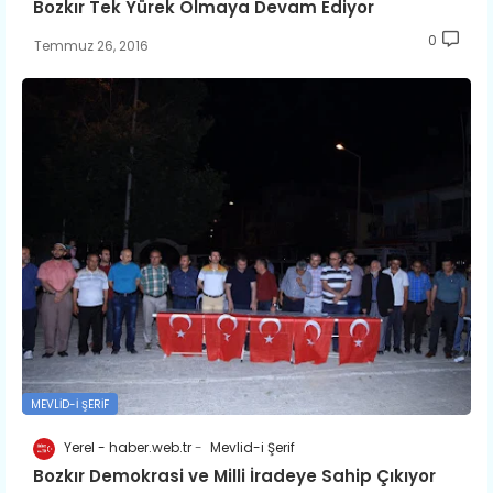
Bozkır Tek Yürek Olmaya Devam Ediyor
0
Temmuz 26, 2016
MEVLID-I ŞERIF
Yerel - haber.web.tr
Mevlid-i Şerif
Bozkır Demokrasi ve Milli İradeye Sahip Çıkıyor