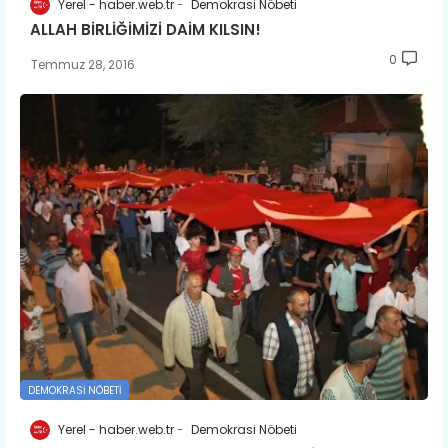
Yerel - haber.web.tr
Demokrasi Nöbeti
ALLAH BİRLİĞİMİZİ DAİM KILSIN!
0
Temmuz 28, 2016
DEMOKRASI NÖBETI
Yerel - haber.web.tr
Demokrasi Nöbeti