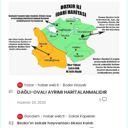
Yazar - haber.web.tr
Bozkır Vilayeti
DAĞLI-OVALI AYRIMI HARİTALANMALIDIR
0
Haziran 20, 2023
Gündem - haber.web.tr
Sokak Köpekleri
Bozkır'ın sokak hayvanları öksüz kaldı.