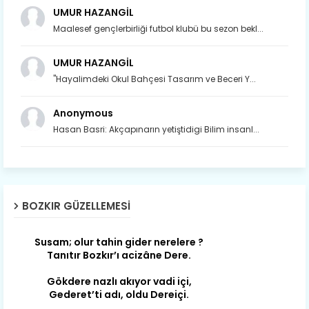
UMUR HAZANGİL
Maalesef gençlerbirliği futbol klubü bu sezon bekl...
UMUR HAZANGİL
"Hayalimdeki Okul Bahçesi Tasarım ve Beceri Y...
Anonymous
Hasan Basri: Akçapınarın yetiştidigi Bilim insanl...
Son yıllarda orda yok artık ağlayan,
Çat değişti, şimdi gülüyor Çağlayan.
BOZKIR GÜZELLEMESI
Susam; olur tahin gider nerelere ?
Tanıtır Bozkır’ı acizâne Dere.
Gökdere nazlı akıyor vadi içi,
Gederet’ti adı, oldu Dereiçi.
Gökdere kıyıları yapılmış bağlar, Mert
ve yiğitler obasıdır Hamzalar.