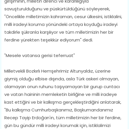
girişiminin, milletin direnci ve kararlılığıyla
savuşturulduğunu ve püskürtüldüğünü söyleyerek,
"Öncelikle milletimizin kahraman, cesur ülkesini, istiklalini,
milli iradeyi koruma yönündeki ortaya koyduğu iradeyi
takdirle şükranla karşılıyor ve tüm milletimizin her bir
ferdine yürekten teşekkür ediyorum" dedi.
"Mesele vatansa gerisi teferruat"
Milletvekili Bozkırlı Hemşehrimiz Altunyaldız, üzerine
giymiş olduğu elbise dışında, asla Türk askeri olmayan,
olamayan onun ruhunu taşıyamayan bir gurup cuntacı
ve vatan haininin memleketin birliğine ve milli iradeye
kast ettiğini ve bir kalkışma gerçekleştirdiğini anlatarak,
"Bu kalkışma Cumhurbaşkanımız, Başkumandanımız
Recep Tayip Erdoğan'ın, tüm milletimizin her bir ferdine,
gün bu gündür milli iradeyi korumak için, istiklalimizi