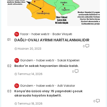
Yazar - haber.web.tr
Bozkır Vilayeti
DAĞLI-OVALI AYRIMI HARİTALANMALIDIR
0
Haziran 20, 2023
Gündem - haber.web.tr
Sokak Köpekleri
Bozkır'ın sokak hayvanları öksüz kaldı.
0
Temmuz 14, 2026
Gündem - haber.web.tr
Adli Vakalar
Konya'da üzücü olay: 15 yaşındaki çocuk
akarsuda hayatını kaybetti.
0
Temmuz 18, 2026