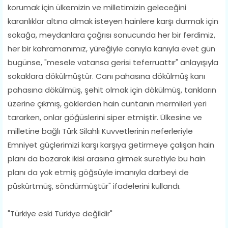
korumak için ülkemizin ve milletimizin geleceğini
karanlıklar altına almak isteyen hainlere karşı durmak için
sokağa, meydanlara çağrısı sonucunda her bir ferdimiz,
her bir kahramanımız, yüreğiyle canıyla kanıyla evet gün
bugünse, "mesele vatansa gerisi teferruattır" anlayışıyla
sokaklara dökülmüştür. Canı pahasına dökülmüş kanı
pahasına dökülmüş, şehit olmak için dökülmüş, tankların
üzerine çıkmış, göklerden hain cuntanın mermileri yeri
tararken, onlar göğüslerini siper etmiştir. Ülkesine ve
milletine bağlı Türk Silahlı Kuvvetlerinin neferleriyle
Emniyet güçlerimizi karşı karşıya getirmeye çalışan hain
planı da bozarak ikisi arasına girmek suretiyle bu hain
planı da yok etmiş göğsüyle imanıyla darbeyi de
püskürtmüş, söndürmüştür" ifadelerini kullandı.
"Türkiye eski Türkiye değildir"