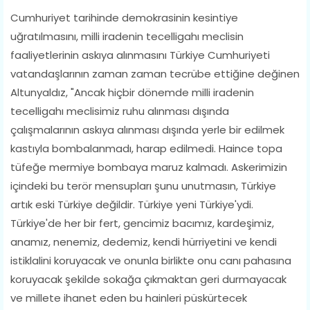
Cumhuriyet tarihinde demokrasinin kesintiye
uğratılmasını, milli iradenin tecelligahı meclisin
faaliyetlerinin askıya alınmasını Türkiye Cumhuriyeti
vatandaşlarının zaman zaman tecrübe ettiğine değinen
Altunyaldız, "Ancak hiçbir dönemde milli iradenin
tecelligahı meclisimiz ruhu alınması dışında
çalışmalarının askıya alınması dışında yerle bir edilmek
kastıyla bombalanmadı, harap edilmedi. Haince topa
tüfeğe mermiye bombaya maruz kalmadı. Askerimizin
içindeki bu terör mensupları şunu unutmasın, Türkiye
artık eski Türkiye değildir. Türkiye yeni Türkiye'ydi.
Türkiye'de her bir fert, gencimiz bacımız, kardeşimiz,
anamız, nenemiz, dedemiz, kendi hürriyetini ve kendi
istiklalini koruyacak ve onunla birlikte onu canı pahasına
koruyacak şekilde sokağa çıkmaktan geri durmayacak
ve millete ihanet eden bu hainleri püskürtecek