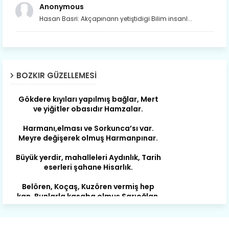
Çat değişti, şimdi gülüyor Çağlayan.
Anonymous
Hasan Basri: Akçapınarın yetiştidigi Bilim insanl...
Susam; olur tahin gider nerelere ?
Tanıtır Bozkır’ı acizâne Dere.
Gökdere nazlı akıyor vadi içi,
Gederet’ti adı, oldu Dereiçi.
BOZKIR GÜZELLEMESI
Gökdere kıyıları yapılmış bağlar, Mert
ve yiğitler obasıdır Hamzalar.
Harmanı,elması ve Sorkunca’sı var.
Meyre değişerek olmuş Harmanpınar.
Büyük yerdir, mahalleleri Aydınlık, Tarih
eserleri şahane Hisarlık.
Belören, Koçaş, Kuzören vermiş hep
kan, Bunlarla kasaba olmuş Sarıoğlan.
Çarşamba’nın koynunda tarih çok
yorgun. Şehit Berâtlı, halkı yiğit genç
Sorkun.