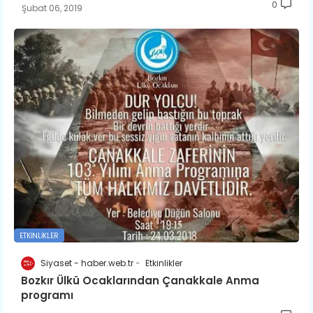
0
Şubat 06, 2019
ETKINLIKLER
Siyaset - haber.web.tr
Etkinlikler
Bozkır Ülkü Ocaklarından Çanakkale Anma
programı