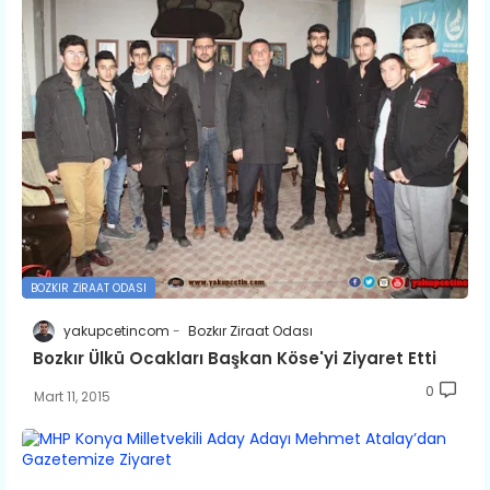
BOZKIR ZIRAAT ODASI
yakupcetincom
Bozkır Ziraat Odası
Bozkır Ülkü Ocakları Başkan Köse'yi Ziyaret Etti
0
Mart 11, 2015