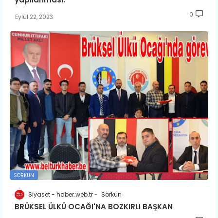
0
Eylül 22, 2023
SORKUN
Siyaset - haber.web.tr
Sorkun
BRÜKSEL ÜLKÜ OCAĞI'NA BOZKIRLI BAŞKAN