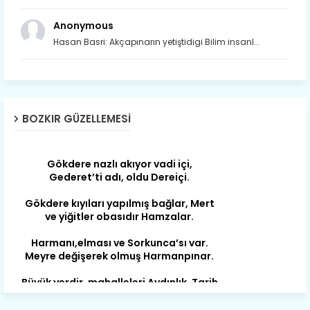
Son yıllarda orda yok artık ağlayan,
Çat değişti, şimdi gülüyor Çağlayan.
Anonymous
Hasan Basri: Akçapınarın yetiştidigi Bilim insanl...
Susam; olur tahin gider nerelere ?
Tanıtır Bozkır’ı acizâne Dere.
Gökdere nazlı akıyor vadi içi,
Gederet’ti adı, oldu Dereiçi.
BOZKIR GÜZELLEMESI
Gökdere kıyıları yapılmış bağlar, Mert
ve yiğitler obasıdır Hamzalar.
Harmanı,elması ve Sorkunca’sı var.
Meyre değişerek olmuş Harmanpınar.
Büyük yerdir, mahalleleri Aydınlık, Tarih
eserleri şahane Hisarlık.
Belören, Koçaş, Kuzören vermiş hep
kan, Bunlarla kasaba olmuş Sarıoğlan.
Çarşamba’nın koynunda tarih çok
yorgun. Şehit Berâtlı, halkı yiğit genç