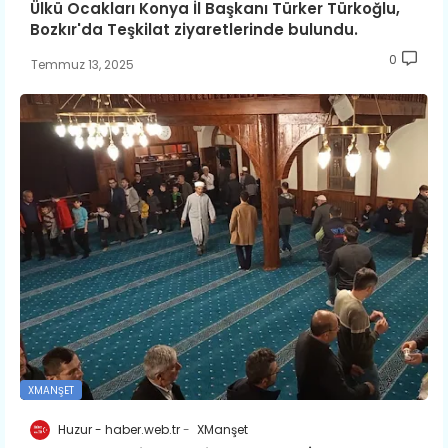
Ülkü Ocakları Konya İl Başkanı Türker Türkoğlu,
Bozkır'da Teşkilat ziyaretlerinde bulundu.
0
Temmuz 13, 2025
XMANŞET
Huzur - haber.web.tr
XManşet