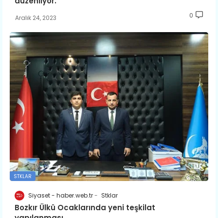
düzenliyor.
0
Aralık 24, 2023
STKLAR
Siyaset - haber.web.tr
Stklar
Bozkır Ülkü Ocaklarında yeni teşkilat
yapılanması.