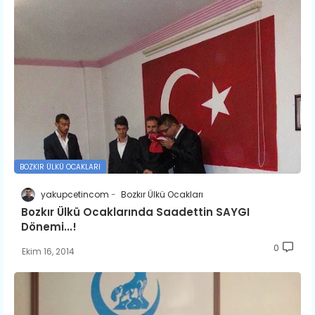
BOZKIR ÜLKÜ OCAKLARI
yakupcetincom
Bozkır Ülkü Ocakları
Bozkır Ülkü Ocaklarında Saadettin SAYGI
Dönemi...!
0
Ekim 16, 2014