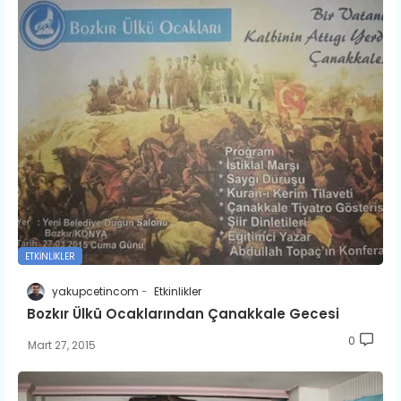
ETKINLIKLER
yakupcetincom
Etkinlikler
Bozkır Ülkü Ocaklarından Çanakkale Gecesi
0
Mart 27, 2015