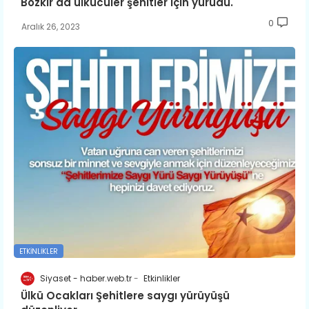
Bozkır'da ülkücüler şehitler için yürüdü.
0
Aralık 26, 2023
ETKINLIKLER
Siyaset - haber.web.tr
Etkinlikler
Ülkü Ocakları Şehitlere saygı yürüyüşü