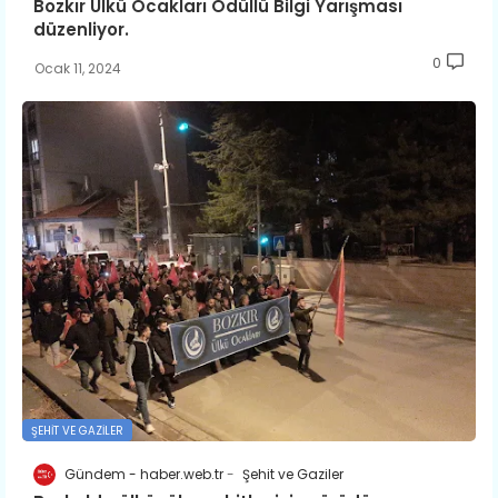
Bozkır Ülkü Ocakları Ödüllü Bilgi Yarışması
düzenliyor.
0
Ocak 11, 2024
ŞEHIT VE GAZILER
Gündem - haber.web.tr
Şehit ve Gaziler