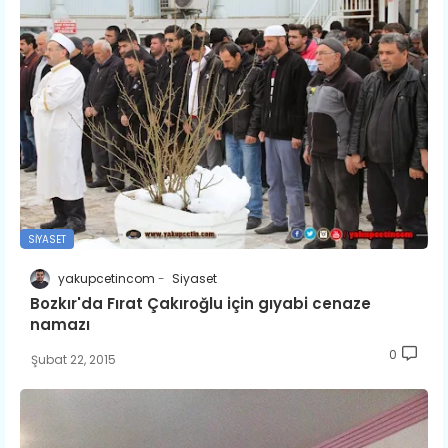
SIYASET
yakupcetincom
Siyaset
Bozkır'da Fırat Çakıroğlu için gıyabi cenaze
namazı
0
Şubat 22, 2015