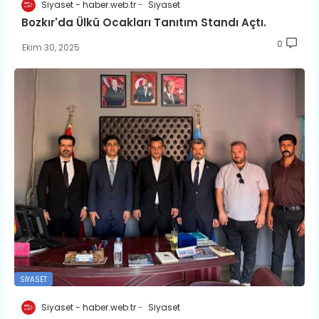
Siyaset - haber.web.tr
Siyaset
Bozkır'da Ülkü Ocakları Tanıtım Standı Açtı.
0
Ekim 30, 2025
SIYASET
Siyaset - haber.web.tr
Siyaset