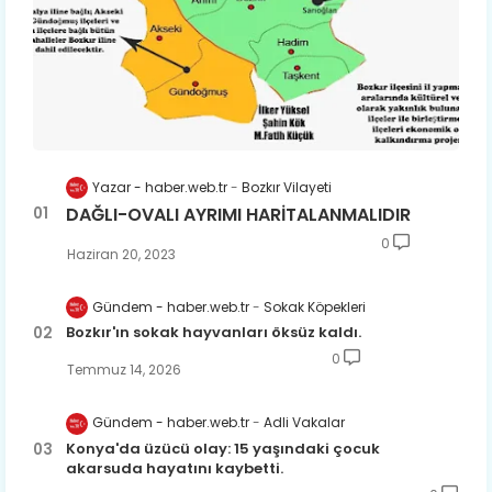
Yazar - haber.web.tr
Bozkır Vilayeti
DAĞLI-OVALI AYRIMI HARİTALANMALIDIR
0
Haziran 20, 2023
Gündem - haber.web.tr
Sokak Köpekleri
Bozkır'ın sokak hayvanları öksüz kaldı.
0
Temmuz 14, 2026
Gündem - haber.web.tr
Adli Vakalar
Konya'da üzücü olay: 15 yaşındaki çocuk
akarsuda hayatını kaybetti.