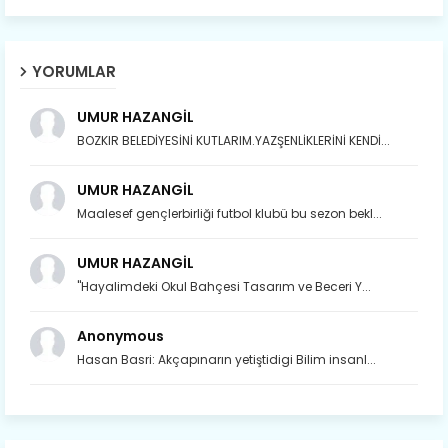
YORUMLAR
UMUR HAZANGİL
BOZKIR BELEDİYESİNİ KUTLARIM.YAZŞENLİKLERİNİ KENDİ...
UMUR HAZANGİL
Maalesef gençlerbirliği futbol klubü bu sezon bekl...
UMUR HAZANGİL
"Hayalimdeki Okul Bahçesi Tasarım ve Beceri Y...
Anonymous
Hasan Basri: Akçapınarın yetiştidigi Bilim insanl...
Son yıllarda orda yok artık ağlayan,
Çat değişti, şimdi gülüyor Çağlayan.