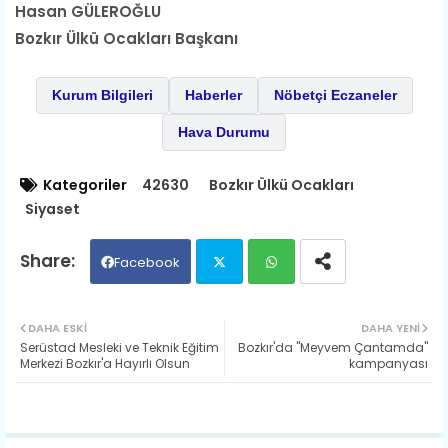
Hasan GÜLEROĞLU
Bozkır Ülkü Ocakları Başkanı
Kurum Bilgileri
Haberler
Nöbetçi Eczaneler
Hava Durumu
Kategoriler
42630
Bozkır Ülkü Ocakları
Siyaset
Facebook
Twit
Wh
DAHA ESKI
DAHA YENI
Serüstad Mesleki ve Teknik Eğitim
Bozkır'da "Meyvem Çantamda"
ter
ats
Merkezi Bozkır'a Hayırlı Olsun
kampanyası
ap
p