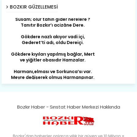
BOZKIR GÜZELLEMESI
Susam; olur tahin gider nerelere ?
Tanıtır Bozkır’ı acizâne Dere.
Gökdere nazlı akıyor vadi içi,
Gederet’ti adı, oldu Dereiçi.
Gökdere kıyıları yapılmış bağlar, Mert
ve yiğitler obasıdır Hamzalar.
Harmanı,elması ve Sorkunca’sı var.
Meyre değişerek olmuş Harmanpınar.
Büyük yerdir, mahalleleri Aydınlık, Tarih
eserleri şahane Hisarlık.
Belören, Koçaş, Kuzören vermiş hep
kan, Bunlarla kasaba olmuş Sarıoğlan.
Bozkır Haber - Sırıstat Haber Merkezi Hakkında
Çarşamba’nın koynunda tarih çok
yorgun. Şehit Berâtlı, halkı yiğit genç
Sorkun.
Perşembe de yaşlılardan aldım öğüt,
Bozkır'dan haberler onlarca yıllık bir güven ve 10 Milyon +