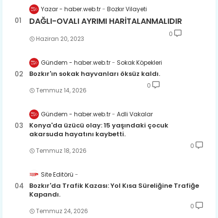
Yazar - haber.web.tr
Bozkır Vilayeti
DAĞLI-OVALI AYRIMI HARİTALANMALIDIR
0
Haziran 20, 2023
Gündem - haber.web.tr
Sokak Köpekleri
Bozkır'ın sokak hayvanları öksüz kaldı.
0
Temmuz 14, 2026
Gündem - haber.web.tr
Adli Vakalar
Konya'da üzücü olay: 15 yaşındaki çocuk
akarsuda hayatını kaybetti.
0
Temmuz 18, 2026
Site Editörü
Bozkır'da Trafik Kazası: Yol Kısa Süreliğine Trafiğe
Kapandı.
0
Temmuz 24, 2026