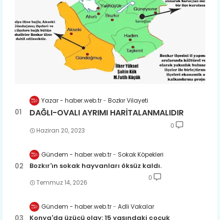
Yazar - haber.web.tr
Bozkır Vilayeti
DAĞLI-OVALI AYRIMI HARİTALANMALIDIR
0
Haziran 20, 2023
Gündem - haber.web.tr
Sokak Köpekleri
Bozkır'ın sokak hayvanları öksüz kaldı.
0
Temmuz 14, 2026
Gündem - haber.web.tr
Adli Vakalar
Konya'da üzücü olay: 15 yaşındaki çocuk