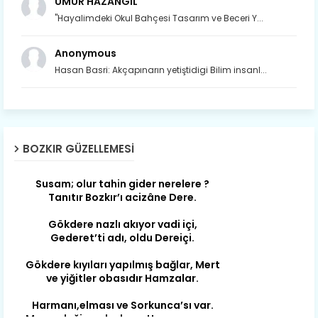
UMUR HAZANGİL
"Hayalimdeki Okul Bahçesi Tasarım ve Beceri Y...
Anonymous
Hasan Basri: Akçapınarın yetiştidigi Bilim insanl...
Son yıllarda orda yok artık ağlayan,
Çat değişti, şimdi gülüyor Çağlayan.
BOZKIR GÜZELLEMESI
Susam; olur tahin gider nerelere ?
Tanıtır Bozkır’ı acizâne Dere.
Gökdere nazlı akıyor vadi içi,
Gederet’ti adı, oldu Dereiçi.
Gökdere kıyıları yapılmış bağlar, Mert
ve yiğitler obasıdır Hamzalar.
Harmanı,elması ve Sorkunca’sı var.
Meyre değişerek olmuş Harmanpınar.