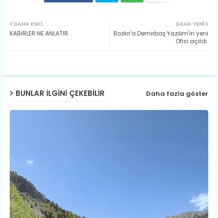
Twit
Wh
DAHA ESKI
DAHA YENI
KABİRLER NE ANLATIR
Bozkır'a Demirbaş Yazılım'ın yeni
ter
ats
Ofisi açıldı.
ap
p
BUNLAR ILGINI ÇEKEBILIR
Daha fazla göster