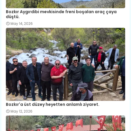
Bozkır Aygırdibi mevkisinde freni boşalan araç çaya
düştü.
May 14, 2026
Bozkır'a üst düzey heyetten anlamlı ziyaret.
May 12, 2026