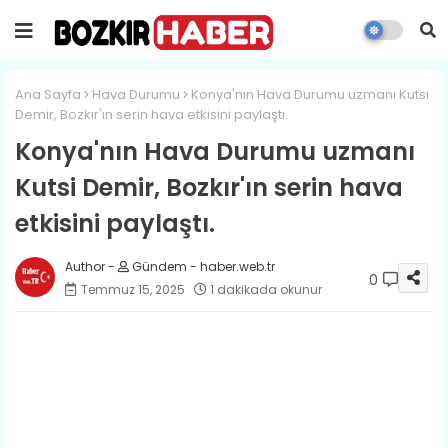
Ana Sayfa
Hava Durumu
Konya'nın Hava Durumu uzmanı Kutsi
Demir, Bozkır'ın serin hava etkisini paylaştı.
Konya'nın Hava Durumu uzmanı
Kutsi Demir, Bozkır'ın serin hava
etkisini paylaştı.
Gündem - haber.web.tr
0
Temmuz 15, 2025
1 dakikada okunur