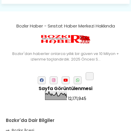
Büyük yerdir, mahalleleri Aydınlık, Tarih
eserleri şahane Hisarlık.
Belören, Koçaş, Kuzören vermiş hep
kan, Bunlarla kasaba olmuş Sarıoğlan.
Bozkır Haber - Sırıstat Haber Merkezi Hakkında
Çarşamba’nın koynunda tarih çok
yorgun. Şehit Berâtlı, halkı yiğit genç
Sorkun.
Bozkır'dan haberler onlarca yıllık bir güven ve 10 Milyon +
Perşembe de yaşlılardan aldım öğüt,
izlenme taçlandırdık. 2025 Öncesi S…
Mazimdeki ismi şanla taşır Söğüt.
Tarih, kültür, ozan ve Gazi orda var.
Hocaköy’dür eski adı can Üçpınar.
Sayfa Görüntülenmesi
Ortaoluk çeşmenden su içen kanar,
Bozkır’a yakın şirin köy Akçapınar.
12,171,945
Okuyan, yazıp bileni hep umutlu,
Kültürde birlikte öncüdür Armutlu.
Bozkır'da Dair Bilgiler
Yağmur kar yağar, yolları olur hep yaş,
Bozkır İlçesi