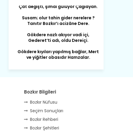
Susam; olur tahin gider nerelere ?
Tanıtır Bozkır’ı acizâne Dere.
Gökdere nazlı akıyor vadi içi,
Gederet’ti adı, oldu Dereiçi.
Gökdere kıyıları yapılmış bağlar, Mert
ve yiğitler obasıdır Hamzalar.
Harmanı,elması ve Sorkunca’sı var.
Meyre değişerek olmuş Harmanpınar.
Büyük yerdir, mahalleleri Aydınlık, Tarih
eserleri şahane Hisarlık.
Belören, Koçaş, Kuzören vermiş hep
Bozkır Bilgileri
kan, Bunlarla kasaba olmuş Sarıoğlan.
Bozkır Nüfusu
Çarşamba’nın koynunda tarih çok
Seçim Sonuçları
yorgun. Şehit Berâtlı, halkı yiğit genç
Bozkır Rehberi
Sorkun.
Bozkır Şehitleri
Perşembe de yaşlılardan aldım öğüt,