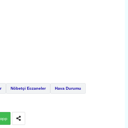
r
Nöbetçi Eczaneler
Hava Durumu
app