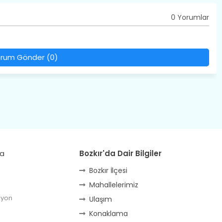
0 Yorumlar
rum Gönder (0)
da
Bozkır'da Dair Bilgiler
Bozkır İlçesi
Mahallelerimiz
lyon
Ulaşım
Konaklama