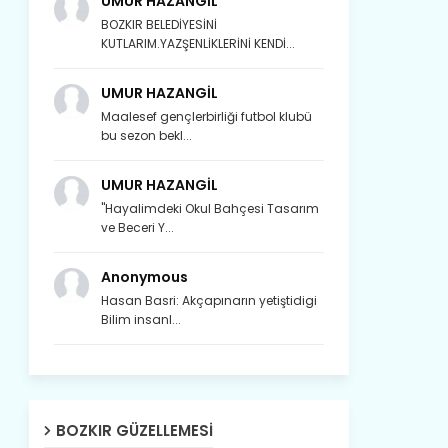
UMUR HAZANGİL
BOZKIR BELEDİYESİNİ
KUTLARIM.YAZŞENLİKLERİNİ KENDİ...
UMUR HAZANGİL
Maalesef gençlerbirliği futbol klubü
bu sezon bekl...
UMUR HAZANGİL
"Hayalimdeki Okul Bahçesi Tasarım
ve Beceri Y...
Anonymous
Hasan Basri: Akçapınarın yetiştidigi
Bilim insanl...
Son yıllarda orda yok artık ağlayan,
BOZKIR GÜZELLEMESI
Çat değişti, şimdi gülüyor Çağlayan.