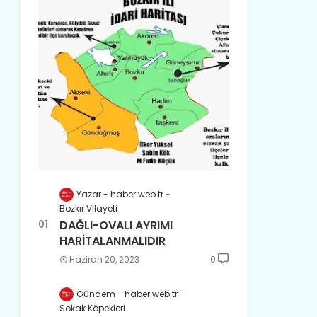
Yazar - haber.web.tr
Bozkır Vilayeti
DAĞLI-OVALI AYRIMI
HARİTALANMALIDIR
Haziran 20, 2023
0
Gündem - haber.web.tr
Sokak Köpekleri