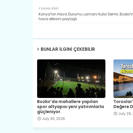
DAHA ESKI
Konya'nın Hava Durumu uzmanı Kutsi Demir, Bozkır'ın
hava etkisini paylaştı.
BUNLAR ILGINI ÇEKEBILIR
Bozkır'da mahallere yapilan
Toroslar'
spor altyapısı yeni yatırımlarla
Değere D
güçleniyor.
July 29,
July 30, 2026