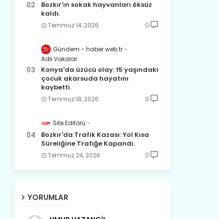
Bozkır'ın sokak hayvanları öksüz
kaldı.
Temmuz 14, 2026
0
Gündem - haber.web.tr
Adli Vakalar
Konya'da üzücü olay: 15 yaşındaki
çocuk akarsuda hayatını
kaybetti.
Temmuz 18, 2026
0
Site Editörü
Bozkır'da Trafik Kazası: Yol Kısa
Süreliğine Trafiğe Kapandı.
Temmuz 24, 2026
0
YORUMLAR