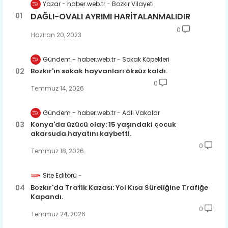
Yazar - haber.web.tr
Bozkır Vilayeti
DAĞLI-OVALI AYRIMI HARİTALANMALIDIR
0
Haziran 20, 2023
Gündem - haber.web.tr
Sokak Köpekleri
Bozkır'ın sokak hayvanları öksüz kaldı.
0
Temmuz 14, 2026
Gündem - haber.web.tr
Adli Vakalar
Konya'da üzücü olay: 15 yaşındaki çocuk
akarsuda hayatını kaybetti.
0
Temmuz 18, 2026
Site Editörü
Bozkır'da Trafik Kazası: Yol Kısa Süreliğine Trafiğe
Kapandı.
0
Temmuz 24, 2026