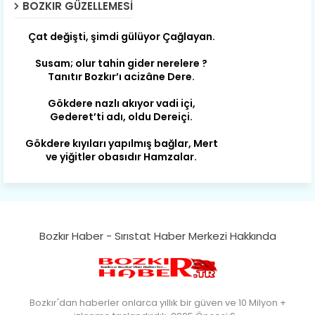
BOZKIR GÜZELLEMESI
Son yıllarda orda yok artık ağlayan,
Çat değişti, şimdi gülüyor Çağlayan.
Susam; olur tahin gider nerelere ?
Tanıtır Bozkır’ı acizâne Dere.
Gökdere nazlı akıyor vadi içi,
Gederet’ti adı, oldu Dereiçi.
Gökdere kıyıları yapılmış bağlar, Mert
ve yiğitler obasıdır Hamzalar.
Harmanı,elması ve Sorkunca’sı var.
Meyre değişerek olmuş Harmanpınar.
Büyük yerdir, mahalleleri Aydınlık, Tarih
eserleri şahane Hisarlık.
Bozkır Haber - Sırıstat Haber Merkezi Hakkında
Belören, Koçaş, Kuzören vermiş hep
kan, Bunlarla kasaba olmuş Sarıoğlan.
Çarşamba’nın koynunda tarih çok
Bozkır'dan haberler onlarca yıllık bir güven ve 10 Milyon +
yorgun. Şehit Berâtlı, halkı yiğit genç