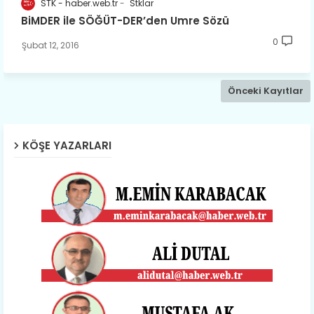
STK - haber.web.tr
Stklar
BiMDER ile SÖĞÜT-DER’den Umre Sözü
0
Şubat 12, 2016
Önceki Kayıtlar
KÖŞE YAZARLARI