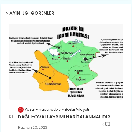
AYIN İLGI GÖRENLERI
Yazar - haber.web.tr
Bozkır Vilayeti
DAĞLI-OVALI AYRIMI HARİTALANMALIDIR
0
Haziran 20, 2023