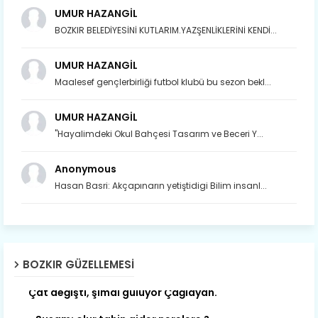
UMUR HAZANGİL
BOZKIR BELEDİYESİNİ KUTLARIM.YAZŞENLİKLERİNİ KENDİ...
UMUR HAZANGİL
Maalesef gençlerbirliği futbol klubü bu sezon bekl...
UMUR HAZANGİL
"Hayalimdeki Okul Bahçesi Tasarım ve Beceri Y...
Anonymous
Hasan Basri: Akçapınarın yetiştidigi Bilim insanl...
BOZKIR GÜZELLEMESI
Son yıllarda orda yok artık ağlayan,
Çat değişti, şimdi gülüyor Çağlayan.
Susam; olur tahin gider nerelere ?
Tanıtır Bozkır’ı acizâne Dere.