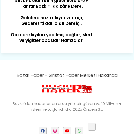
Gökdere nazlı akıyor vadi içi,
Gederet’ti adı, oldu Dereiçi.
Gökdere kıyıları yapılmış bağlar, Mert
ve yiğitler obasıdır Hamzalar.
Harmanı,elması ve Sorkunca’sı var.
Meyre değişerek olmuş Harmanpınar.
Büyük yerdir, mahalleleri Aydınlık, Tarih
eserleri şahane Hisarlık.
Bozkır Haber - Sırıstat Haber Merkezi Hakkında
Belören, Koçaş, Kuzören vermiş hep
kan, Bunlarla kasaba olmuş Sarıoğlan.
Çarşamba’nın koynunda tarih çok
yorgun. Şehit Berâtlı, halkı yiğit genç
Bozkır'dan haberler onlarca yıllık bir güven ve 10 Milyon +
Sorkun.
izlenme taçlandırdık. 2025 Öncesi S…
Perşembe de yaşlılardan aldım öğüt,
Mazimdeki ismi şanla taşır Söğüt.