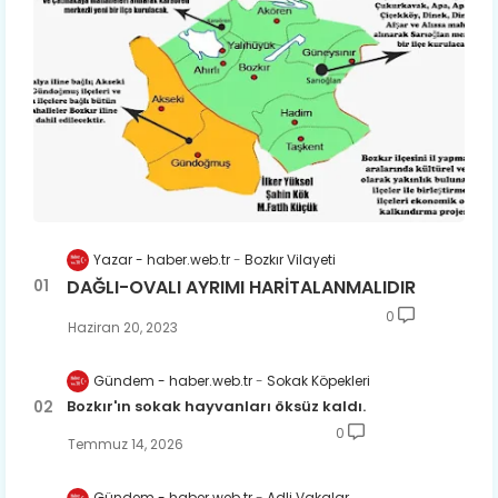
Yazar - haber.web.tr
Bozkır Vilayeti
DAĞLI-OVALI AYRIMI HARİTALANMALIDIR
0
Haziran 20, 2023
Gündem - haber.web.tr
Sokak Köpekleri
Bozkır'ın sokak hayvanları öksüz kaldı.
0
Temmuz 14, 2026
Gündem - haber.web.tr
Adli Vakalar