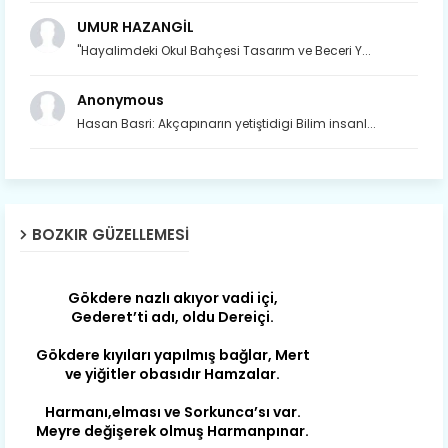
UMUR HAZANGİL
"Hayalimdeki Okul Bahçesi Tasarım ve Beceri Y...
Son yıllarda orda yok artık ağlayan,
Anonymous
Çat değişti, şimdi gülüyor Çağlayan.
Hasan Basri: Akçapınarın yetiştidigi Bilim insanl...
Susam; olur tahin gider nerelere ?
Tanıtır Bozkır’ı acizâne Dere.
Gökdere nazlı akıyor vadi içi,
Gederet’ti adı, oldu Dereiçi.
BOZKIR GÜZELLEMESI
Gökdere kıyıları yapılmış bağlar, Mert
ve yiğitler obasıdır Hamzalar.
Harmanı,elması ve Sorkunca’sı var.
Meyre değişerek olmuş Harmanpınar.
Büyük yerdir, mahalleleri Aydınlık, Tarih
eserleri şahane Hisarlık.
Belören, Koçaş, Kuzören vermiş hep