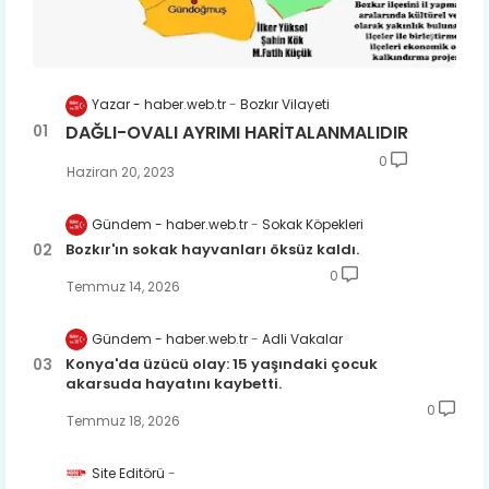
Yazar - haber.web.tr
Bozkır Vilayeti
DAĞLI-OVALI AYRIMI HARİTALANMALIDIR
0
Haziran 20, 2023
Gündem - haber.web.tr
Sokak Köpekleri
Bozkır'ın sokak hayvanları öksüz kaldı.
0
Temmuz 14, 2026
Gündem - haber.web.tr
Adli Vakalar
Konya'da üzücü olay: 15 yaşındaki çocuk
akarsuda hayatını kaybetti.
0
Temmuz 18, 2026
Site Editörü