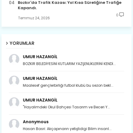
Bozkır'da Trafik Kazası: Yol Kısa Süreliğine Trafiğe
Kapandı.
0
Temmuz 24, 2026
YORUMLAR
UMUR HAZANGİL
BOZKIR BELEDİYESİNİ KUTLARIM.YAZŞENLİKLERİNİ KENDİ...
UMUR HAZANGİL
Maalesef gençlerbirliği futbol klubü bu sezon bekl...
UMUR HAZANGİL
"Hayalimdeki Okul Bahçesi Tasarım ve Beceri Y...
Anonymous
Son yıllarda orda yok artık ağlayan,
Hasan Basri: Akçapınarın yetiştidigi Bilim insanl...
Çat değişti, şimdi gülüyor Çağlayan.