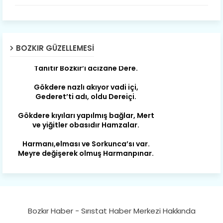
Susam; olur tahin gider nerelere ?
Tanıtır Bozkır’ı acizâne Dere.
Gökdere nazlı akıyor vadi içi,
BOZKIR GÜZELLEMESI
Gederet’ti adı, oldu Dereiçi.
Gökdere kıyıları yapılmış bağlar, Mert
ve yiğitler obasıdır Hamzalar.
Harmanı,elması ve Sorkunca’sı var.
Meyre değişerek olmuş Harmanpınar.
Büyük yerdir, mahalleleri Aydınlık, Tarih
eserleri şahane Hisarlık.
Belören, Koçaş, Kuzören vermiş hep
kan, Bunlarla kasaba olmuş Sarıoğlan.
Çarşamba’nın koynunda tarih çok
yorgun. Şehit Berâtlı, halkı yiğit genç
Sorkun.
Bozkır Haber - Sırıstat Haber Merkezi Hakkında