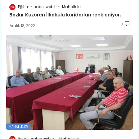
Eğitim - haber.web.tr
Mahalleler
​Bozkır Kuzören İlkokulu koridorları renkleniyor.
0
Aralık 18, 2022
MAHALLELER
Yerel - haber.web.tr
Mahalleler