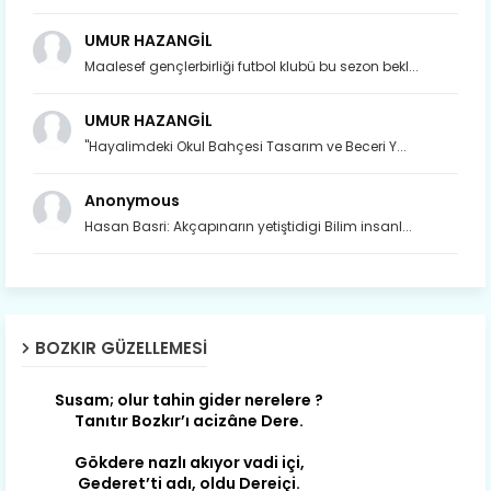
UMUR HAZANGİL
Maalesef gençlerbirliği futbol klubü bu sezon bekl...
UMUR HAZANGİL
"Hayalimdeki Okul Bahçesi Tasarım ve Beceri Y...
Anonymous
Hasan Basri: Akçapınarın yetiştidigi Bilim insanl...
Son yıllarda orda yok artık ağlayan,
Çat değişti, şimdi gülüyor Çağlayan.
BOZKIR GÜZELLEMESI
Susam; olur tahin gider nerelere ?
Tanıtır Bozkır’ı acizâne Dere.
Gökdere nazlı akıyor vadi içi,
Gederet’ti adı, oldu Dereiçi.
Gökdere kıyıları yapılmış bağlar, Mert