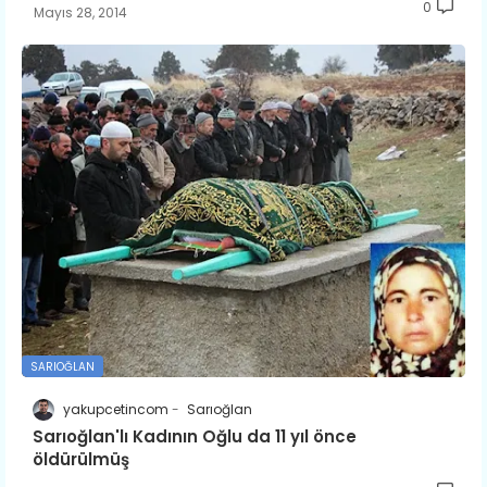
0
Mayıs 28, 2014
SARIOĞLAN
yakupcetincom
Sarıoğlan
Sarıoğlan'lı Kadının Oğlu da 11 yıl önce
öldürülmüş