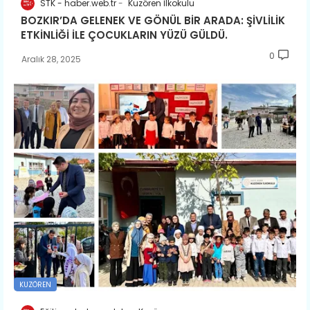
STK - haber.web.tr
Kuzören İlkokulu
BOZKIR’DA GELENEK VE GÖNÜL BİR ARADA: ŞİVLİLİK
ETKİNLİĞİ İLE ÇOCUKLARIN YÜZÜ GÜLDÜ.
0
Aralık 28, 2025
KUZÖREN