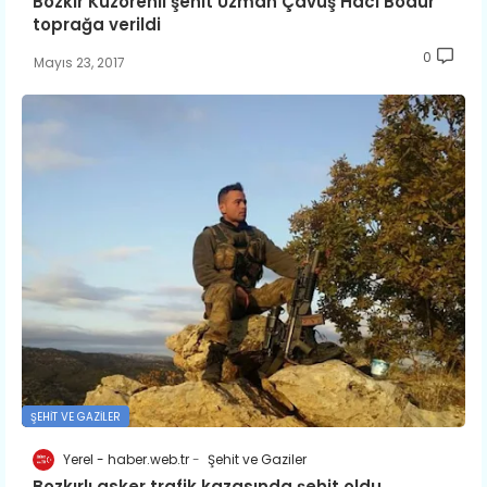
Bozkır Kuzörenli şehit Uzman Çavuş Hacı Bodur
toprağa verildi
0
Mayıs 23, 2017
ŞEHIT VE GAZILER
Yerel - haber.web.tr
Şehit ve Gaziler
Bozkırlı asker trafik kazasında şehit oldu