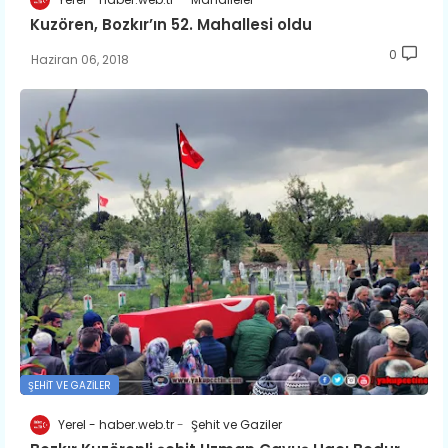
Kuzören, Bozkır’ın 52. Mahallesi oldu
0
Haziran 06, 2018
ŞEHIT VE GAZILER
Yerel - haber.web.tr
Şehit ve Gaziler