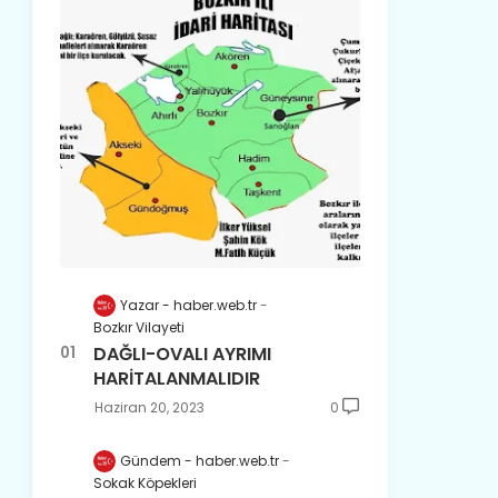
Yazar - haber.web.tr
Bozkır Vilayeti
DAĞLI-OVALI AYRIMI
HARİTALANMALIDIR
Haziran 20, 2023
0
Gündem - haber.web.tr
Sokak Köpekleri