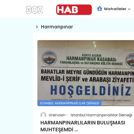
Mahalleler
Harmanpınar
İSTANBUL HARMANPINARLILAR DERNEĞI
Unknown
İstanbul Harmanpınarlılar Derneği
HARMANPINARLILARIN BULUŞMASI
MUHTEŞEMDİ ...