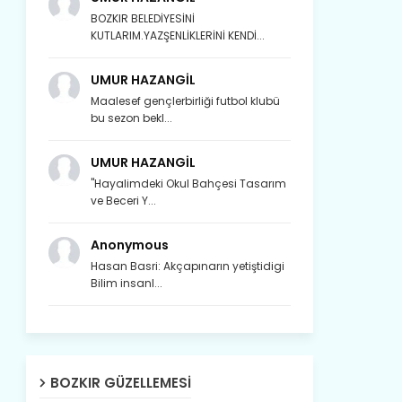
BOZKIR BELEDİYESİNİ
KUTLARIM.YAZŞENLİKLERİNİ KENDİ...
UMUR HAZANGİL
Maalesef gençlerbirliği futbol klubü
bu sezon bekl...
UMUR HAZANGİL
"Hayalimdeki Okul Bahçesi Tasarım
ve Beceri Y...
Anonymous
Hasan Basri: Akçapınarın yetiştidigi
Bilim insanl...
Son yıllarda orda yok artık ağlayan,
BOZKIR GÜZELLEMESI
Çat değişti, şimdi gülüyor Çağlayan.