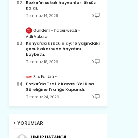
Bozkır'ın sokak hayvanları öksüz
kaldı.
Temmuz 14, 2026
0
Gündem - haber.web.tr
Adli Vakalar
Konya'da üzücü olay: 15 yaşındaki
çocuk akarsuda hayatını
kaybetti.
Temmuz 18, 2026
0
Site Editörü
Bozkır'da Trafik Kazası: Yol Kısa
Süreliğine Trafiğe Kapandı.
Temmuz 24, 2026
0
YORUMLAR
UMUR HAZANGİL