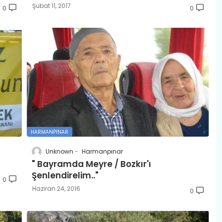
Şubat 11, 2017
0
0
HARMANPINAR
Unknown
Harmanpınar
" Bayramda Meyre / Bozkır'ı
Şenlendirelim.."
0
Haziran 24, 2016
0