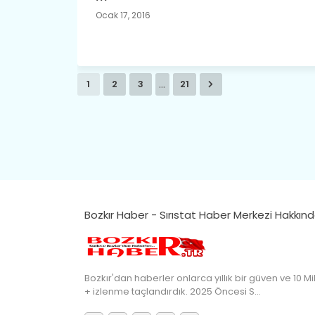
Ocak 17, 2016
...
1
2
3
21
Bozkır Haber - Sırıstat Haber Merkezi Hakkın
Bozkır'dan haberler onlarca yıllık bir güven ve 10 Mi
+ izlenme taçlandırdık. 2025 Öncesi S…