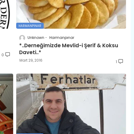
HARMANPINAR
Unknown
Harmanpınar
*..Derneğimizde Mevlid-i Şerif & Koksu
Daveti..*
0
Mart 29, 2016
1