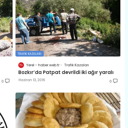
TRAFIK KAZALARI
Yerel - haber.web.tr
Trafik Kazaları
Bozkır’da Patpat devrildi iki ağır yaralı
Haziran 13, 2016
0
0