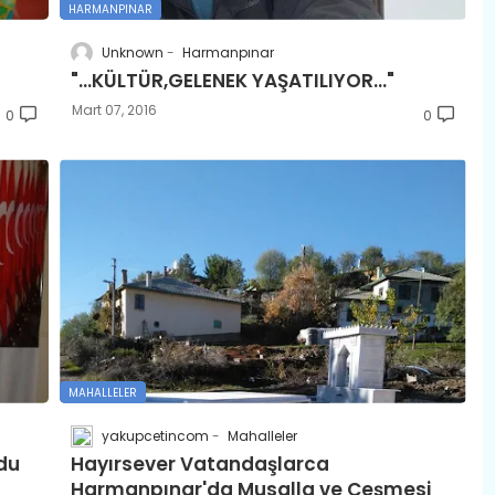
HARMANPINAR
Unknown
Harmanpınar
"...KÜLTÜR,GELENEK YAŞATILIYOR..."
Mart 07, 2016
0
0
MAHALLELER
yakupcetincom
Mahalleler
du
Hayırsever Vatandaşlarca
Harmanpınar'da Musalla ve Çeşmesi