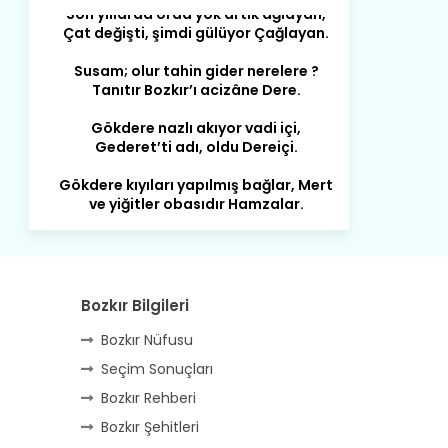
Susam; olur tahin gider nerelere ?
Tanıtır Bozkır’ı acizâne Dere.
Gökdere nazlı akıyor vadi içi,
Gederet’ti adı, oldu Dereiçi.
Gökdere kıyıları yapılmış bağlar, Mert
ve yiğitler obasıdır Hamzalar.
Harmanı,elması ve Sorkunca’sı var.
Meyre değişerek olmuş Harmanpınar.
Büyük yerdir, mahalleleri Aydınlık, Tarih
eserleri şahane Hisarlık.
Bozkır Bilgileri
Belören, Koçaş, Kuzören vermiş hep
kan, Bunlarla kasaba olmuş Sarıoğlan.
Bozkır Nüfusu
Seçim Sonuçları
Çarşamba’nın koynunda tarih çok
yorgun. Şehit Berâtlı, halkı yiğit genç
Bozkır Rehberi
Sorkun.
Bozkır Şehitleri