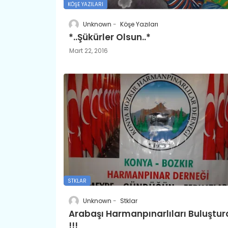
KÖŞE YAZILARI
Unknown
Köşe Yazıları
*..Şükürler Olsun..*
Mart 22, 2016
STKLAR
Unknown
Stklar
Arabaşı Harmanpınarlıları Buluştur
!!!