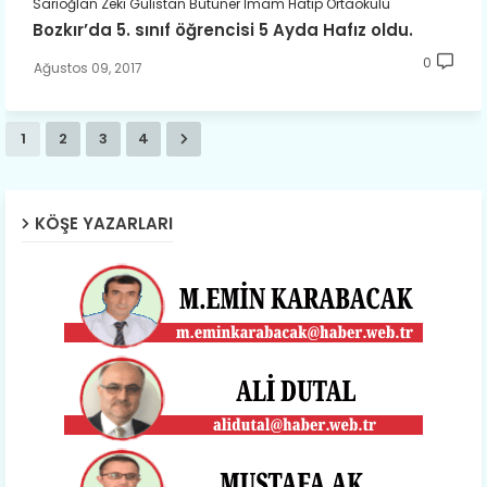
Sarıoğlan Zeki Gülistan Bütüner İmam Hatip Ortaokulu
Bozkır’da 5. sınıf öğrencisi 5 Ayda Hafız oldu.
0
Ağustos 09, 2017
1
2
3
4
KÖŞE YAZARLARI