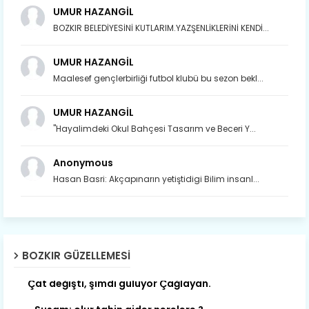
UMUR HAZANGİL
BOZKIR BELEDİYESİNİ KUTLARIM.YAZŞENLİKLERİNİ KENDİ...
UMUR HAZANGİL
Maalesef gençlerbirliği futbol klubü bu sezon bekl...
UMUR HAZANGİL
"Hayalimdeki Okul Bahçesi Tasarım ve Beceri Y...
Anonymous
Hasan Basri: Akçapınarın yetiştidigi Bilim insanl...
BOZKIR GÜZELLEMESI
Son yıllarda orda yok artık ağlayan,
Çat değişti, şimdi gülüyor Çağlayan.
Susam; olur tahin gider nerelere ?
Tanıtır Bozkır’ı acizâne Dere.