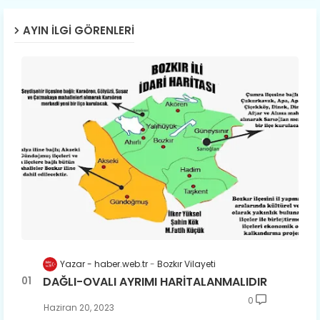
AYIN İLGI GÖRENLERI
Yazar - haber.web.tr
Bozkır Vilayeti
DAĞLI-OVALI AYRIMI HARİTALANMALIDIR
0
Haziran 20, 2023