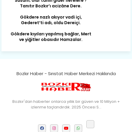
Gökdere nazlı akıyor vadi içi,
Gederet’ti adı, oldu Dereiçi.
Gökdere kıyıları yapılmış bağlar, Mert
ve yiğitler obasıdır Hamzalar.
Harmanı,elması ve Sorkunca’sı var.
Meyre değişerek olmuş Harmanpınar.
Büyük yerdir, mahalleleri Aydınlık, Tarih
eserleri şahane Hisarlık.
Bozkır Haber - Sırıstat Haber Merkezi Hakkında
Belören, Koçaş, Kuzören vermiş hep
kan, Bunlarla kasaba olmuş Sarıoğlan.
Çarşamba’nın koynunda tarih çok
yorgun. Şehit Berâtlı, halkı yiğit genç
Bozkır'dan haberler onlarca yıllık bir güven ve 10 Milyon +
Sorkun.
izlenme taçlandırdık. 2025 Öncesi S…
Perşembe de yaşlılardan aldım öğüt,
Mazimdeki ismi şanla taşır Söğüt.