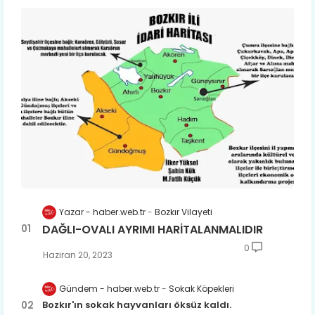
Yazar - haber.web.tr
Bozkır Vilayeti
DAĞLI-OVALI AYRIMI HARİTALANMALIDIR
0
Haziran 20, 2023
Gündem - haber.web.tr
Sokak Köpekleri
Bozkır'ın sokak hayvanları öksüz kaldı.