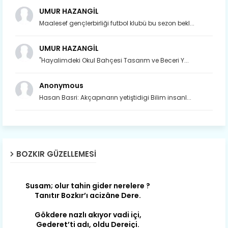
UMUR HAZANGİL
Maalesef gençlerbirliği futbol klubü bu sezon bekl...
UMUR HAZANGİL
"Hayalimdeki Okul Bahçesi Tasarım ve Beceri Y...
Anonymous
Hasan Basri: Akçapınarın yetiştidigi Bilim insanl...
Son yıllarda orda yok artık ağlayan,
Çat değişti, şimdi gülüyor Çağlayan.
BOZKIR GÜZELLEMESI
Susam; olur tahin gider nerelere ?
Tanıtır Bozkır’ı acizâne Dere.
Gökdere nazlı akıyor vadi içi,
Gederet’ti adı, oldu Dereiçi.
Gökdere kıyıları yapılmış bağlar, Mert