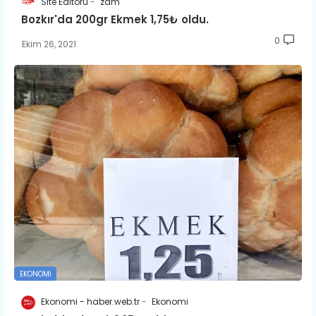
Site Editörü
zam
Bozkır'da 200gr Ekmek 1,75₺ oldu.
0
Ekim 26, 2021
EKONOMI
Ekonomi - haber.web.tr
Ekonomi