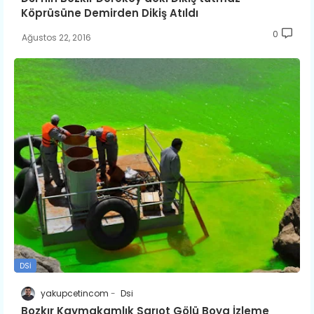
Köprüsüne Demirden Dikiş Atıldı
0
Ağustos 22, 2016
DSI
yakupcetincom
Dsi
Bozkır Kaymakamlık Sarıot Gölü Boya İzleme