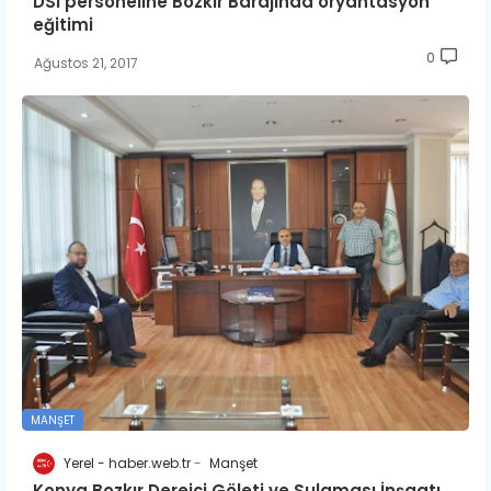
DSİ personeline Bozkır Barajında oryantasyon
eğitimi
0
Ağustos 21, 2017
MANŞET
Yerel - haber.web.tr
Manşet
Konya Bozkır Dereiçi Göleti ve Sulaması İnşaatı