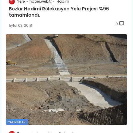
Yerel - haber.web.tr
Hadim
Bozkır Hadimi Rölekasyon Yolu Projesi %96
tamamlandı.
0
Eylül 03, 2018
YATIRIMLAR