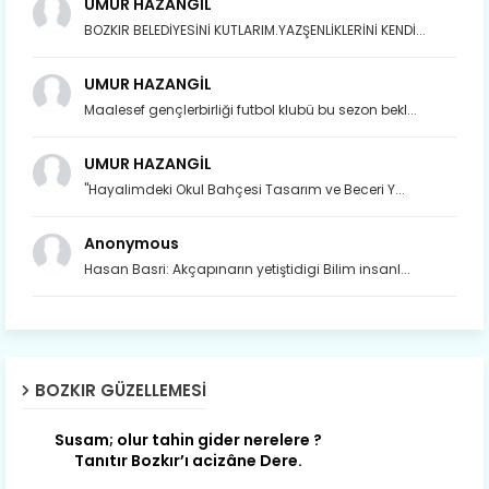
UMUR HAZANGİL
BOZKIR BELEDİYESİNİ KUTLARIM.YAZŞENLİKLERİNİ KENDİ...
UMUR HAZANGİL
Maalesef gençlerbirliği futbol klubü bu sezon bekl...
UMUR HAZANGİL
"Hayalimdeki Okul Bahçesi Tasarım ve Beceri Y...
Anonymous
Hasan Basri: Akçapınarın yetiştidigi Bilim insanl...
Son yıllarda orda yok artık ağlayan,
Çat değişti, şimdi gülüyor Çağlayan.
Susam; olur tahin gider nerelere ?
BOZKIR GÜZELLEMESI
Tanıtır Bozkır’ı acizâne Dere.
Gökdere nazlı akıyor vadi içi,
Gederet’ti adı, oldu Dereiçi.