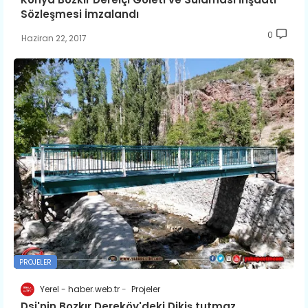
Sözleşmesi İmzalandı
0
Haziran 22, 2017
PROJELER
Yerel - haber.web.tr
Projeler
Dsi'nin Bozkır Dereköy'deki Dikiş tutmaz