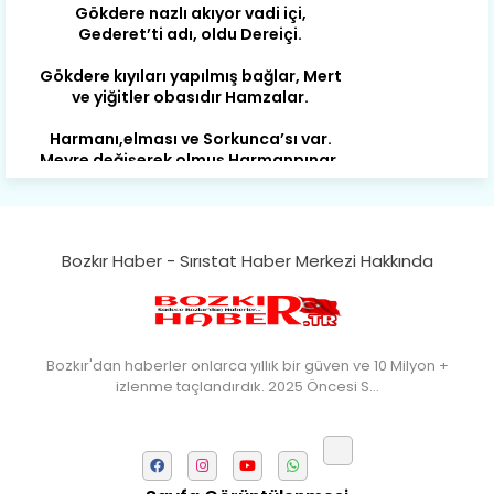
Gökdere kıyıları yapılmış bağlar, Mert
ve yiğitler obasıdır Hamzalar.
Harmanı,elması ve Sorkunca’sı var.
Meyre değişerek olmuş Harmanpınar.
Büyük yerdir, mahalleleri Aydınlık, Tarih
eserleri şahane Hisarlık.
Belören, Koçaş, Kuzören vermiş hep
kan, Bunlarla kasaba olmuş Sarıoğlan.
Çarşamba’nın koynunda tarih çok
Bozkır Haber - Sırıstat Haber Merkezi Hakkında
yorgun. Şehit Berâtlı, halkı yiğit genç
Sorkun.
Perşembe de yaşlılardan aldım öğüt,
Mazimdeki ismi şanla taşır Söğüt.
Bozkır'dan haberler onlarca yıllık bir güven ve 10 Milyon +
izlenme taçlandırdık. 2025 Öncesi S…
Tarih, kültür, ozan ve Gazi orda var.
Hocaköy’dür eski adı can Üçpınar.
Ortaoluk çeşmenden su içen kanar,
Bozkır’a yakın şirin köy Akçapınar.