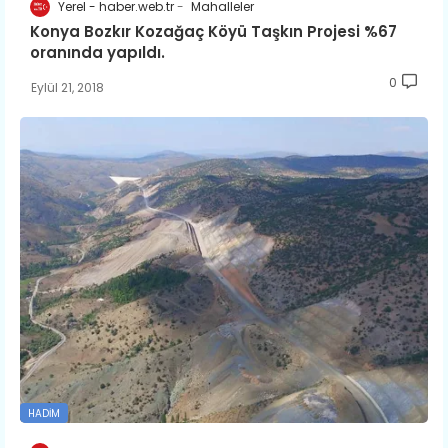
Yerel - haber.web.tr
Mahalleler
Konya Bozkır Kozağaç Köyü Taşkın Projesi %67
oranında yapıldı.
0
Eylül 21, 2018
HADIM