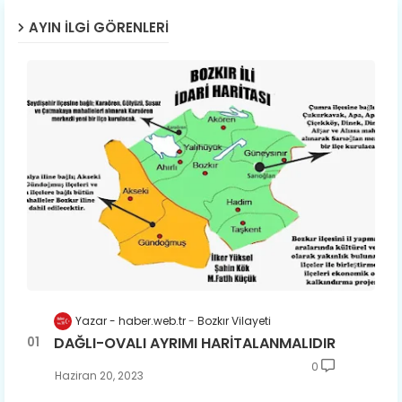
AYIN İLGI GÖRENLERI
Yazar - haber.web.tr
Bozkır Vilayeti
DAĞLI-OVALI AYRIMI HARİTALANMALIDIR
0
Haziran 20, 2023