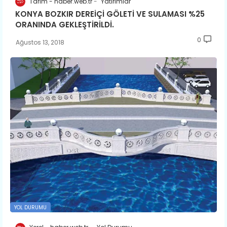
Tarım - haber.web.tr
Yatırımlar
KONYA BOZKIR DEREİÇİ GÖLETİ VE SULAMASI %25
ORANINDA GEKLEŞTİRİLDİ.
0
Ağustos 13, 2018
YOL DURUMU