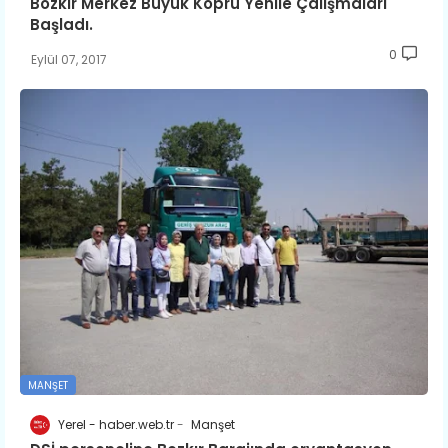
Bozkır Merkez Büyük Köprü Yenile Çalışmaları
Başladı.
0
Eylül 07, 2017
MANŞET
Yerel - haber.web.tr
Manşet