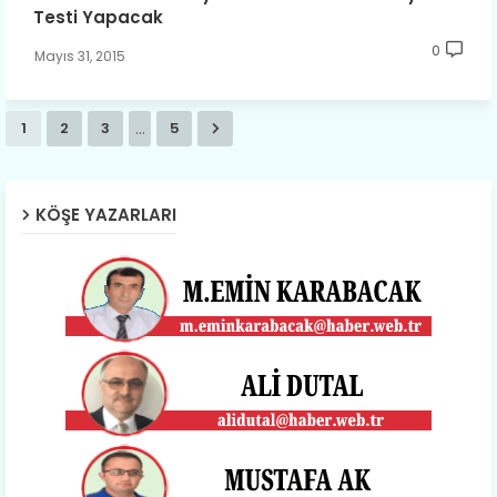
Testi Yapacak
0
Mayıs 31, 2015
...
1
2
3
5
KÖŞE YAZARLARI