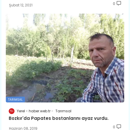
0
Şubat 12, 2021
TARIMSAL
Yerel - haber.web.tr
Tarımsal
Bozkır'da Papates bostanlarını ayaz vurdu.
0
Haziran 08, 2019