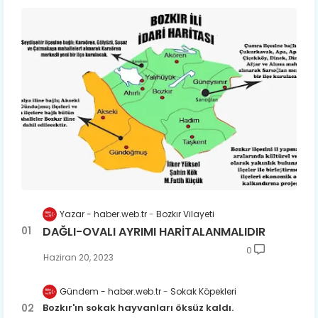
Yazar - haber.web.tr
Bozkır Vilayeti
DAĞLI-OVALI AYRIMI HARİTALANMALIDIR
0
Haziran 20, 2023
Gündem - haber.web.tr
Sokak Köpekleri
Bozkır'ın sokak hayvanları öksüz kaldı.