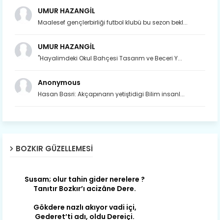
UMUR HAZANGİL
Maalesef gençlerbirliği futbol klubü bu sezon bekl...
UMUR HAZANGİL
"Hayalimdeki Okul Bahçesi Tasarım ve Beceri Y...
Anonymous
Hasan Basri: Akçapınarın yetiştidigi Bilim insanl...
Son yıllarda orda yok artık ağlayan,
Çat değişti, şimdi gülüyor Çağlayan.
BOZKIR GÜZELLEMESI
Susam; olur tahin gider nerelere ?
Tanıtır Bozkır’ı acizâne Dere.
Gökdere nazlı akıyor vadi içi,
Gederet’ti adı, oldu Dereiçi.
Gökdere kıyıları yapılmış bağlar, Mert