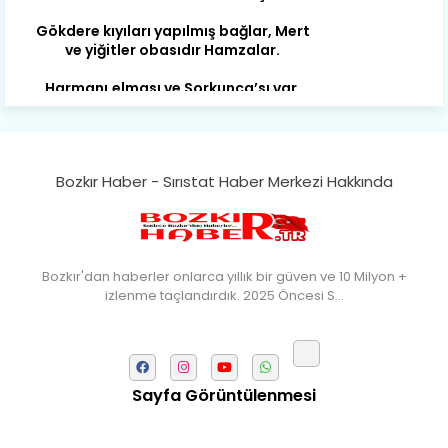
ve yiğitler obasıdır Hamzalar.
Harmanı,elması ve Sorkunca’sı var.
Meyre değişerek olmuş Harmanpınar.
Büyük yerdir, mahalleleri Aydınlık, Tarih
eserleri şahane Hisarlık.
Belören, Koçaş, Kuzören vermiş hep
Bozkır Haber - Sırıstat Haber Merkezi Hakkında
kan, Bunlarla kasaba olmuş Sarıoğlan.
Çarşamba’nın koynunda tarih çok
yorgun. Şehit Berâtlı, halkı yiğit genç
Sorkun.
Bozkır'dan haberler onlarca yıllık bir güven ve 10 Milyon +
izlenme taçlandırdık. 2025 Öncesi S…
Perşembe de yaşlılardan aldım öğüt,
Mazimdeki ismi şanla taşır Söğüt.
Tarih, kültür, ozan ve Gazi orda var.
Hocaköy’dür eski adı can Üçpınar.
Sayfa Görüntülenmesi
Ortaoluk çeşmenden su içen kanar,
Bozkır’a yakın şirin köy Akçapınar.