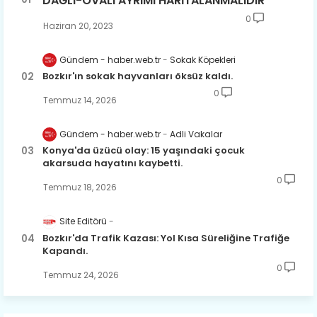
DAĞLI-OVALI AYRIMI HARİTALANMALIDIR
0
Haziran 20, 2023
Gündem - haber.web.tr
Sokak Köpekleri
Bozkır'ın sokak hayvanları öksüz kaldı.
0
Temmuz 14, 2026
Gündem - haber.web.tr
Adli Vakalar
Konya'da üzücü olay: 15 yaşındaki çocuk
akarsuda hayatını kaybetti.
0
Temmuz 18, 2026
Site Editörü
Bozkır'da Trafik Kazası: Yol Kısa Süreliğine Trafiğe
Kapandı.
0
Temmuz 24, 2026