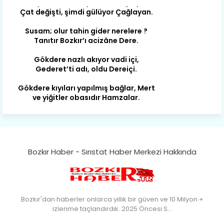
Çat değişti, şimdi gülüyor Çağlayan.
Susam; olur tahin gider nerelere ?
Tanıtır Bozkır’ı acizâne Dere.
Gökdere nazlı akıyor vadi içi,
Gederet’ti adı, oldu Dereiçi.
Gökdere kıyıları yapılmış bağlar, Mert
ve yiğitler obasıdır Hamzalar.
Harmanı,elması ve Sorkunca’sı var.
Meyre değişerek olmuş Harmanpınar.
Büyük yerdir, mahalleleri Aydınlık, Tarih
eserleri şahane Hisarlık.
Bozkır Haber - Sırıstat Haber Merkezi Hakkında
Belören, Koçaş, Kuzören vermiş hep
kan, Bunlarla kasaba olmuş Sarıoğlan.
Çarşamba’nın koynunda tarih çok
Bozkır'dan haberler onlarca yıllık bir güven ve 10 Milyon +
yorgun. Şehit Berâtlı, halkı yiğit genç
izlenme taçlandırdık. 2025 Öncesi S…
Sorkun.