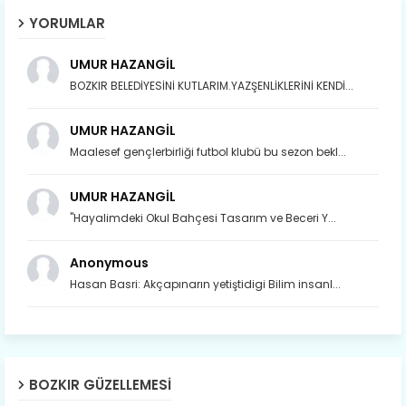
YORUMLAR
UMUR HAZANGİL
BOZKIR BELEDİYESİNİ KUTLARIM.YAZŞENLİKLERİNİ KENDİ...
UMUR HAZANGİL
Maalesef gençlerbirliği futbol klubü bu sezon bekl...
UMUR HAZANGİL
"Hayalimdeki Okul Bahçesi Tasarım ve Beceri Y...
Anonymous
Hasan Basri: Akçapınarın yetiştidigi Bilim insanl...
BOZKIR GÜZELLEMESI
Son yıllarda orda yok artık ağlayan,