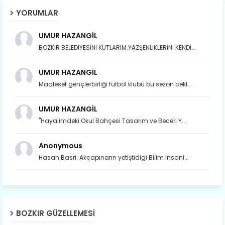
YORUMLAR
UMUR HAZANGİL
BOZKIR BELEDİYESİNİ KUTLARIM.YAZŞENLİKLERİNİ KENDİ...
UMUR HAZANGİL
Maalesef gençlerbirliği futbol klubü bu sezon bekl...
UMUR HAZANGİL
"Hayalimdeki Okul Bahçesi Tasarım ve Beceri Y...
Anonymous
Hasan Basri: Akçapınarın yetiştidigi Bilim insanl...
BOZKIR GÜZELLEMESI
Son yıllarda orda yok artık ağlayan,