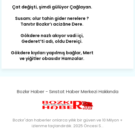
Çat değişti, şimdi gülüyor Çağlayan.
Susam; olur tahin gider nerelere ?
Tanıtır Bozkır’ı acizâne Dere.
Gökdere nazlı akıyor vadi içi,
Gederet’ti adı, oldu Dereiçi.
Gökdere kıyıları yapılmış bağlar, Mert
ve yiğitler obasıdır Hamzalar.
Harmanı,elması ve Sorkunca’sı var.
Meyre değişerek olmuş Harmanpınar.
Büyük yerdir, mahalleleri Aydınlık, Tarih
eserleri şahane Hisarlık.
Bozkır Haber - Sırıstat Haber Merkezi Hakkında
Belören, Koçaş, Kuzören vermiş hep
kan, Bunlarla kasaba olmuş Sarıoğlan.
Çarşamba’nın koynunda tarih çok
Bozkır'dan haberler onlarca yıllık bir güven ve 10 Milyon +
yorgun. Şehit Berâtlı, halkı yiğit genç
izlenme taçlandırdık. 2025 Öncesi S…
Sorkun.