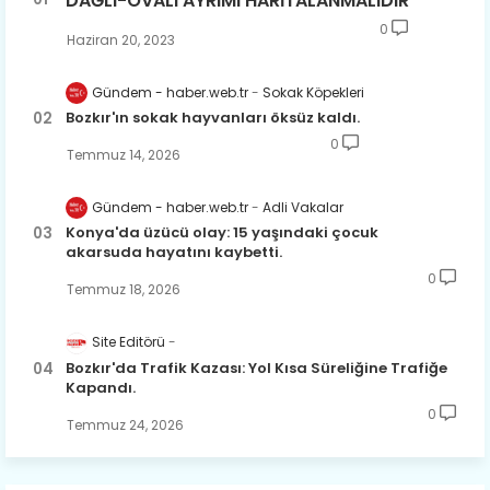
DAĞLI-OVALI AYRIMI HARİTALANMALIDIR
0
Haziran 20, 2023
Gündem - haber.web.tr
Sokak Köpekleri
Bozkır'ın sokak hayvanları öksüz kaldı.
0
Temmuz 14, 2026
Gündem - haber.web.tr
Adli Vakalar
Konya'da üzücü olay: 15 yaşındaki çocuk
akarsuda hayatını kaybetti.
0
Temmuz 18, 2026
Site Editörü
Bozkır'da Trafik Kazası: Yol Kısa Süreliğine Trafiğe
Kapandı.
0
Temmuz 24, 2026