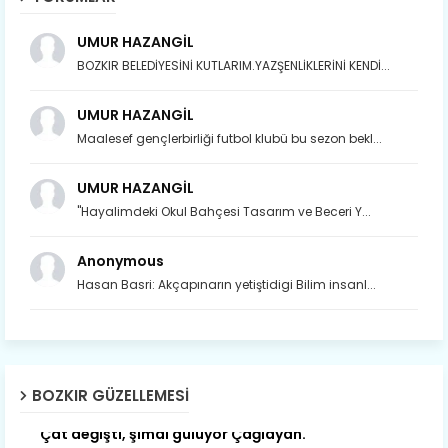
UMUR HAZANGİL
BOZKIR BELEDİYESİNİ KUTLARIM.YAZŞENLİKLERİNİ KENDİ...
UMUR HAZANGİL
Maalesef gençlerbirliği futbol klubü bu sezon bekl...
UMUR HAZANGİL
"Hayalimdeki Okul Bahçesi Tasarım ve Beceri Y...
Anonymous
Hasan Basri: Akçapınarın yetiştidigi Bilim insanl...
BOZKIR GÜZELLEMESI
Son yıllarda orda yok artık ağlayan,
Çat değişti, şimdi gülüyor Çağlayan.