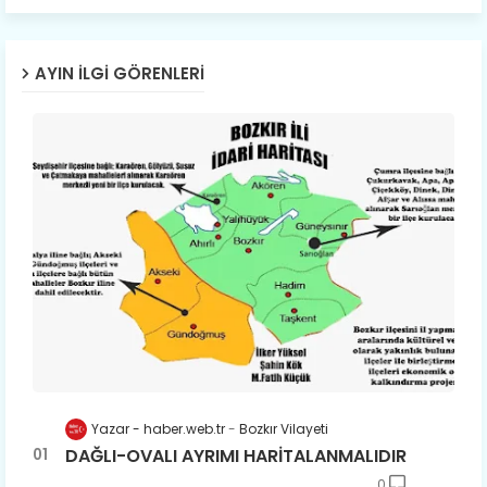
AYIN İLGI GÖRENLERI
Yazar - haber.web.tr
Bozkır Vilayeti
DAĞLI-OVALI AYRIMI HARİTALANMALIDIR
0