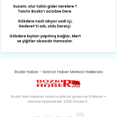
Susam; olur tahin gider nerelere ?
Tanıtır Bozkır’ı acizâne Dere.
Gökdere nazlı akıyor vadi içi,
Gederet’ti adı, oldu Dereiçi.
Gökdere kıyıları yapılmış bağlar, Mert
ve yiğitler obasıdır Hamzalar.
Harmanı,elması ve Sorkunca’sı var.
Meyre değişerek olmuş Harmanpınar.
Büyük yerdir, mahalleleri Aydınlık, Tarih
eserleri şahane Hisarlık.
Bozkır Haber - Sırıstat Haber Merkezi Hakkında
Belören, Koçaş, Kuzören vermiş hep
kan, Bunlarla kasaba olmuş Sarıoğlan.
Çarşamba’nın koynunda tarih çok
yorgun. Şehit Berâtlı, halkı yiğit genç
Bozkır'dan haberler onlarca yıllık bir güven ve 10 Milyon +
Sorkun.
izlenme taçlandırdık. 2025 Öncesi S…
Perşembe de yaşlılardan aldım öğüt,
Mazimdeki ismi şanla taşır Söğüt.