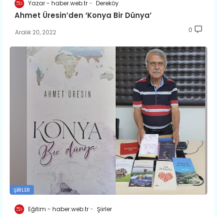
Yazar - haber.web.tr
Dereköy
​Ahmet Üresin’den ‘Konya Bir Dünya’
0
Aralık 20, 2022
ŞIIRLER
Eğitim - haber.web.tr
Şiirler