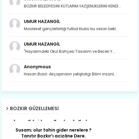
BOZKIR BELEDİYESİNİ KUTLARIM.YAZŞENLİKLERİNİ KENDİ...
UMUR HAZANGİL
Maalesef gençlerbirliği futbol klubü bu sezon bekl...
UMUR HAZANGİL
"Hayalimdeki Okul Bahçesi Tasarım ve Beceri Y...
Anonymous
Hasan Basri: Akçapınarın yetiştidigi Bilim insanl...
Son yıllarda orda yok artık ağlayan,
BOZKIR GÜZELLEMESI
Çat değişti, şimdi gülüyor Çağlayan.
Susam; olur tahin gider nerelere ?
Tanıtır Bozkır’ı acizâne Dere.