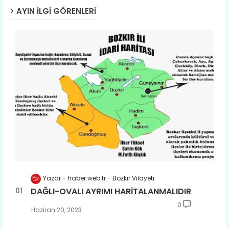
AYIN İLGI GÖRENLERI
Yazar - haber.web.tr
Bozkır Vilayeti
DAĞLI-OVALI AYRIMI HARİTALANMALIDIR
0
Haziran 20, 2023