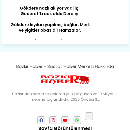
Gökdere nazlı akıyor vadi içi,
Gederet’ti adı, oldu Dereiçi.
Gökdere kıyıları yapılmış bağlar, Mert
ve yiğitler obasıdır Hamzalar.
Harmanı,elması ve Sorkunca’sı var.
Meyre değişerek olmuş Harmanpınar.
Büyük yerdir, mahalleleri Aydınlık, Tarih
eserleri şahane Hisarlık.
Belören, Koçaş, Kuzören vermiş hep
Bozkır Haber - Sırıstat Haber Merkezi Hakkında
kan, Bunlarla kasaba olmuş Sarıoğlan.
Çarşamba’nın koynunda tarih çok
yorgun. Şehit Berâtlı, halkı yiğit genç
Sorkun.
Bozkır'dan haberler onlarca yıllık bir güven ve 10 Milyon +
izlenme taçlandırdık. 2025 Öncesi S…
Perşembe de yaşlılardan aldım öğüt,
Mazimdeki ismi şanla taşır Söğüt.
Tarih, kültür, ozan ve Gazi orda var.
Hocaköy’dür eski adı can Üçpınar.
Sayfa Görüntülenmesi