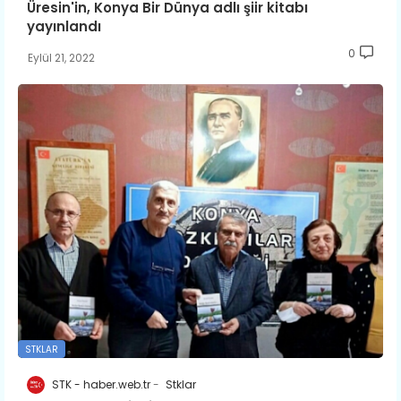
Üresin'in, Konya Bir Dünya adlı şiir kitabı
yayınlandı
0
Eylül 21, 2022
STKLAR
STK - haber.web.tr
Stklar