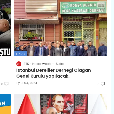
STKLAR
STK - haber.web.tr
Stklar
İstanbul Dereliler Derneği Olağan
Genel Kurulu yapılacak.
Eylül 04, 2024
0
0