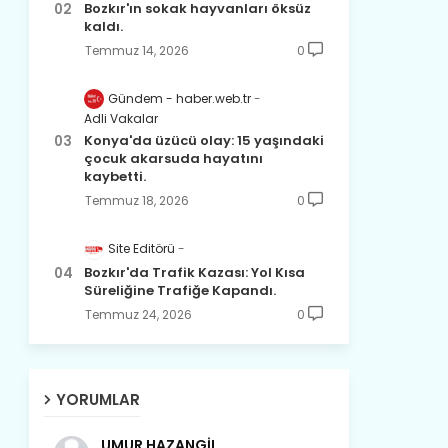
Bozkır'ın sokak hayvanları öksüz
kaldı.
Temmuz 14, 2026
0
Gündem - haber.web.tr
Adli Vakalar
Konya'da üzücü olay: 15 yaşındaki
çocuk akarsuda hayatını
kaybetti.
Temmuz 18, 2026
0
Site Editörü
Bozkır'da Trafik Kazası: Yol Kısa
Süreliğine Trafiğe Kapandı.
Temmuz 24, 2026
0
YORUMLAR
UMUR HAZANGİL