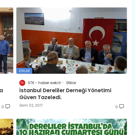
STKLAR
STK - haber.web.tr
Stklar
da
İstanbul Dereliler Derneği Yönetimi
Güven Tazeledi.
Ekim 02, 2017
0
0