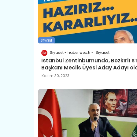
SIYASET
Siyaset - haber.web.tr
Siyaset
İstanbul Zentinburnunda, Bozkırlı S
Başkanı Meclis Üyesi Aday Adayı ol
Kasım 30, 2023