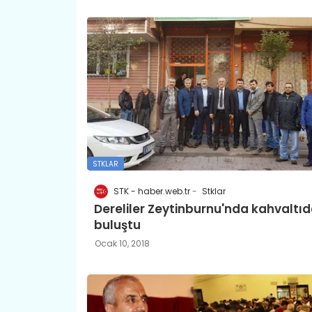
STKLAR
STK - haber.web.tr
Stklar
Dereliler Zeytinburnu'nda kahvaltı
buluştu
Ocak 10, 2018