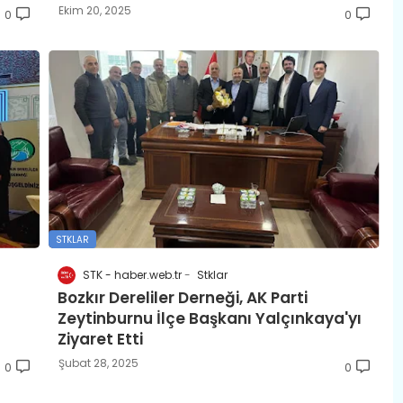
Ekim 20, 2025
0
0
STKLAR
STK - haber.web.tr
Stklar
Bozkır Dereliler Derneği, AK Parti
Zeytinburnu İlçe Başkanı Yalçınkaya'yı
Ziyaret Etti
Şubat 28, 2025
0
0