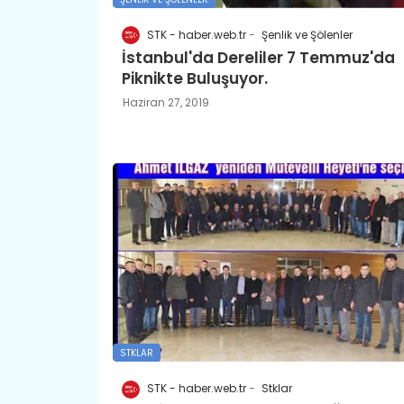
STK - haber.web.tr
Şenlik ve Şölenler
İstanbul'da Dereliler 7 Temmuz'da
Piknikte Buluşuyor.
Haziran 27, 2019
STKLAR
STK - haber.web.tr
Stklar