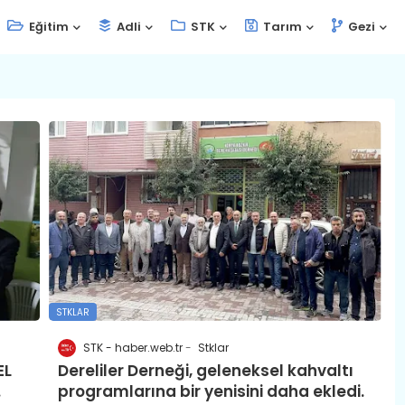
Eğitim
Adli
STK
Tarım
Gezi
STKLAR
STK - haber.web.tr
Stklar
EL
Dereliler Derneği, geleneksel kahvaltı
.
programlarına bir yenisini daha ekledi.