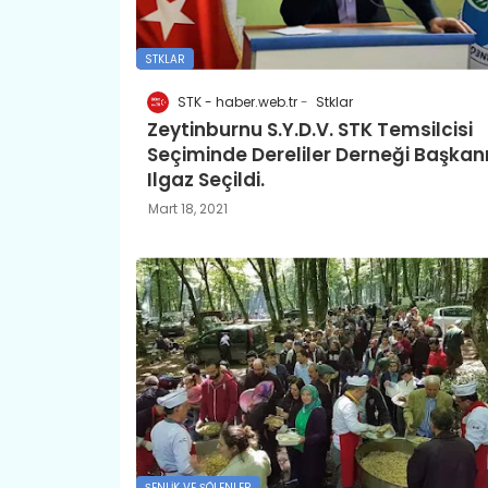
STKLAR
STK - haber.web.tr
Stklar
Zeytinburnu S.Y.D.V. STK Temsilcisi
Seçiminde Dereliler Derneği Başkan
Ilgaz Seçildi.
Mart 18, 2021
ŞENLIK VE ŞÖLENLER