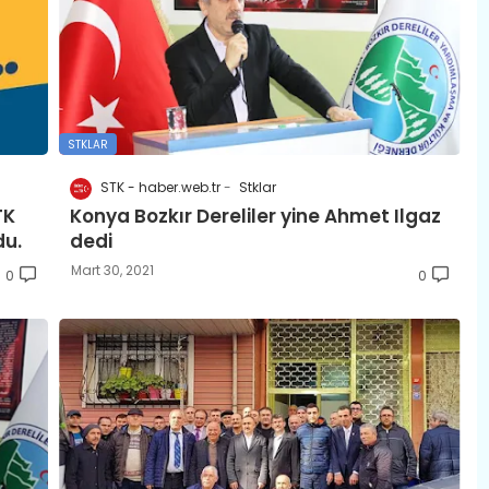
STKLAR
STK - haber.web.tr
Stklar
TK
Konya Bozkır Dereliler yine Ahmet Ilgaz
du.
dedi
Mart 30, 2021
0
0