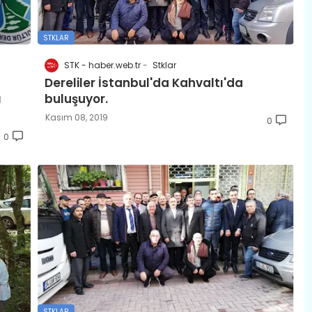
STKLAR
STK - haber.web.tr
Stklar
Dereliler İstanbul'da Kahvaltı'da
ı
buluşuyor.
Kasım 08, 2019
0
0
STKLAR