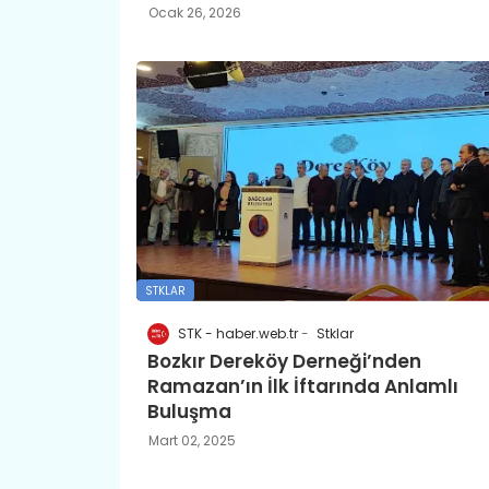
Ocak 26, 2026
STKLAR
STK - haber.web.tr
Stklar
Bozkır Dereköy Derneği’nden
Ramazan’ın İlk İftarında Anlamlı
Buluşma
Mart 02, 2025