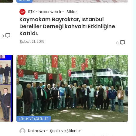
STK - haber.web.tr
Stklar
Kaymakam Bayraktar, İstanbul
Dereliler Derneği kahvaltı Etkinliğine
Katıldı.
0
Şubat 21, 2019
0
ŞENLIK VE ŞÖLENLER
Unknown
Şenlik ve Şölenler