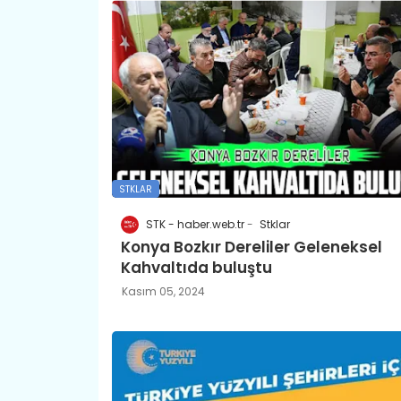
STKLAR
STK - haber.web.tr
Stklar
Konya Bozkır Dereliler Geleneksel
Kahvaltıda buluştu
Kasım 05, 2024