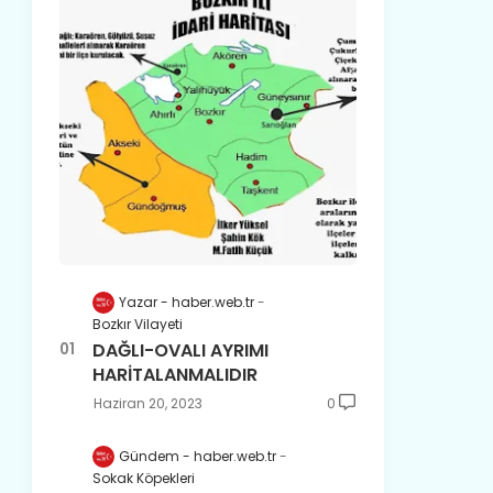
Yazar - haber.web.tr
Bozkır Vilayeti
DAĞLI-OVALI AYRIMI
HARİTALANMALIDIR
Haziran 20, 2023
0
Gündem - haber.web.tr
Sokak Köpekleri