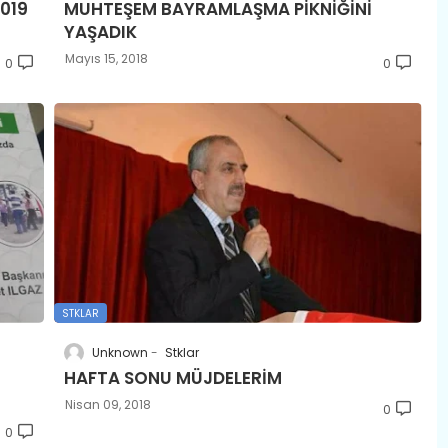
019
MUHTEŞEM BAYRAMLAŞMA PİKNİĞİNİ
YAŞADIK
Mayıs 15, 2018
0
0
STKLAR
Unknown
Stklar
HAFTA SONU MÜJDELERİM
Nisan 09, 2018
0
0