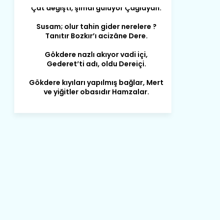
Gökdere nazlı akıyor vadi içi,
Gederet’ti adı, oldu Dereiçi.
Gökdere kıyıları yapılmış bağlar, Mert
ve yiğitler obasıdır Hamzalar.
Harmanı,elması ve Sorkunca’sı var.
Meyre değişerek olmuş Harmanpınar.
Büyük yerdir, mahalleleri Aydınlık, Tarih
eserleri şahane Hisarlık.
Belören, Koçaş, Kuzören vermiş hep
kan, Bunlarla kasaba olmuş Sarıoğlan.
Çarşamba’nın koynunda tarih çok
yorgun. Şehit Berâtlı, halkı yiğit genç
Sorkun.
Perşembe de yaşlılardan aldım öğüt,
Mazimdeki ismi şanla taşır Söğüt.