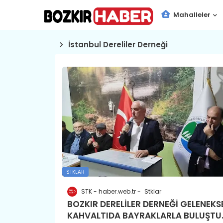
Mahalleler
İstanbul Dereliler Derneği
STKLAR
STK - haber.web.tr
Stklar
BOZKIR DERELİLER DERNEĞİ GELENEKS
KAHVALTIDA BAYRAKLARLA BULUŞTU