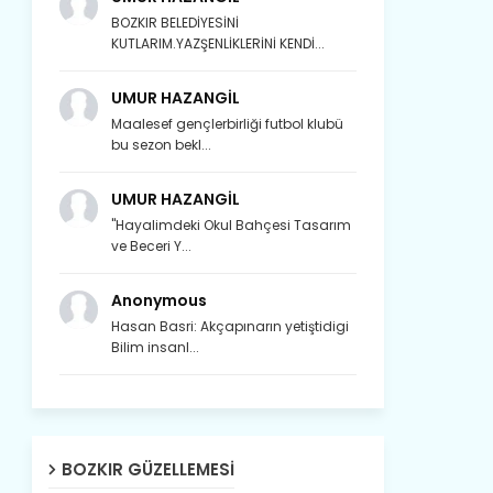
BOZKIR BELEDİYESİNİ
KUTLARIM.YAZŞENLİKLERİNİ KENDİ...
UMUR HAZANGİL
Maalesef gençlerbirliği futbol klubü
bu sezon bekl...
UMUR HAZANGİL
"Hayalimdeki Okul Bahçesi Tasarım
ve Beceri Y...
Anonymous
Hasan Basri: Akçapınarın yetiştidigi
Bilim insanl...
Son yıllarda orda yok artık ağlayan,
Çat değişti, şimdi gülüyor Çağlayan.
Susam; olur tahin gider nerelere ?
BOZKIR GÜZELLEMESI
Tanıtır Bozkır’ı acizâne Dere.