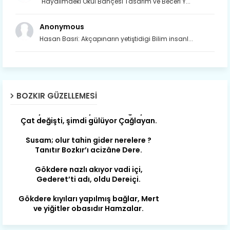
"Hayalimdeki Okul Bahçesi Tasarım ve Beceri Y...
Anonymous
Hasan Basri: Akçapınarın yetiştidigi Bilim insanl...
BOZKIR GÜZELLEMESI
Son yıllarda orda yok artık ağlayan,
Çat değişti, şimdi gülüyor Çağlayan.
Susam; olur tahin gider nerelere ?
Tanıtır Bozkır’ı acizâne Dere.
Gökdere nazlı akıyor vadi içi,
Gederet’ti adı, oldu Dereiçi.
Gökdere kıyıları yapılmış bağlar, Mert
ve yiğitler obasıdır Hamzalar.
Harmanı,elması ve Sorkunca’sı var.