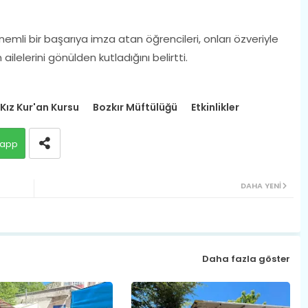
emli bir başarıya imza atan öğrencileri, onları özveriyle
lelerini gönülden kutladığını belirtti.
 Kız Kur'an Kursu
Bozkır Müftülüğü
Etkinlikler
app
DAHA YENI
Daha fazla göster