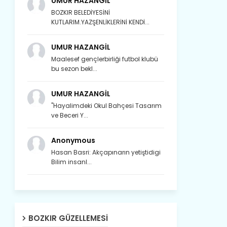
UMUR HAZANGİL
BOZKIR BELEDİYESİNİ
KUTLARIM.YAZŞENLİKLERİNİ KENDİ...
UMUR HAZANGİL
Maalesef gençlerbirliği futbol klubü
bu sezon bekl...
UMUR HAZANGİL
"Hayalimdeki Okul Bahçesi Tasarım
ve Beceri Y...
Anonymous
Hasan Basri: Akçapınarın yetiştidigi
Bilim insanl...
Son yıllarda orda yok artık ağlayan,
Çat değişti, şimdi gülüyor Çağlayan.
BOZKIR GÜZELLEMESI
Susam; olur tahin gider nerelere ?