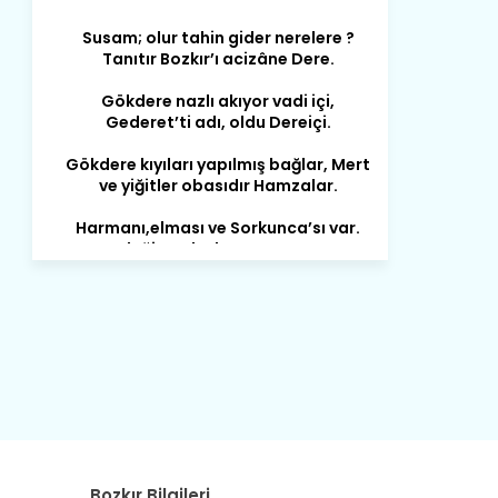
Tanıtır Bozkır’ı acizâne Dere.
Gökdere nazlı akıyor vadi içi,
Gederet’ti adı, oldu Dereiçi.
Gökdere kıyıları yapılmış bağlar, Mert
ve yiğitler obasıdır Hamzalar.
Harmanı,elması ve Sorkunca’sı var.
Meyre değişerek olmuş Harmanpınar.
Büyük yerdir, mahalleleri Aydınlık, Tarih
eserleri şahane Hisarlık.
Belören, Koçaş, Kuzören vermiş hep
kan, Bunlarla kasaba olmuş Sarıoğlan.
Çarşamba’nın koynunda tarih çok
yorgun. Şehit Berâtlı, halkı yiğit genç
Sorkun.
Perşembe de yaşlılardan aldım öğüt,
Mazimdeki ismi şanla taşır Söğüt.
Bozkır Bilgileri