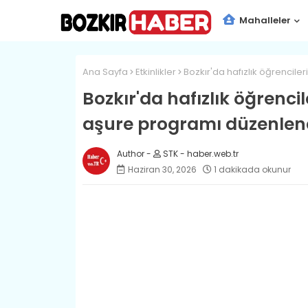
Mahalleler
Ana Sayfa
Etkinlikler
Bozkır'da hafızlık öğrencile
Bozkır'da hafızlık öğrenci
aşure programı düzenlend
STK - haber.web.tr
Haziran 30, 2026
1 dakikada okunur