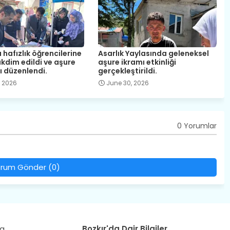
 hafızlık öğrencilerine
Asarlık Yaylasında geleneksel
kdim edildi ve aşure
aşure ikramı etkinliği
 düzenlendi.
gerçekleştirildi.
, 2026
June 30, 2026
0 Yorumlar
rum Gönder (0)
da
Bozkır'da Dair Bilgiler