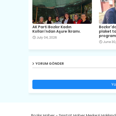
AK Parti Bozkır Kadın
Bozkır'da
Kolları'ndan Aşure İkramı.
plaket ta
programı
July 04, 2026
June 30
YORUM GÖNDER
Yo
Bozkır Haber - Sırıstat Haber Merkezi Hakkın