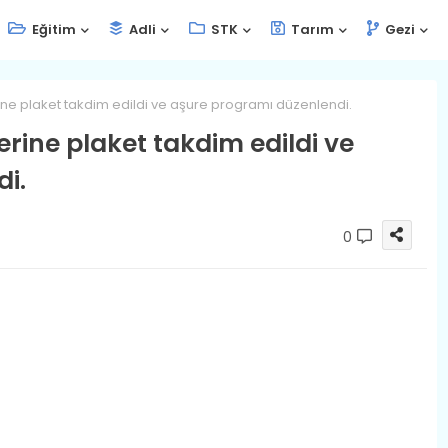
Eğitim
Adli
STK
Tarım
Gezi
rine plaket takdim edildi ve aşure programı düzenlendi.
lerine plaket takdim edildi ve
i.
0