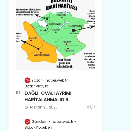
Yazar - haber.web.tr
Bozkır Vilayeti
DAĞLI-OVALI AYRIMI
HARİTALANMALIDIR
Haziran 20, 2023
0
Gündem - haber.web.tr
Sokak Köpekleri