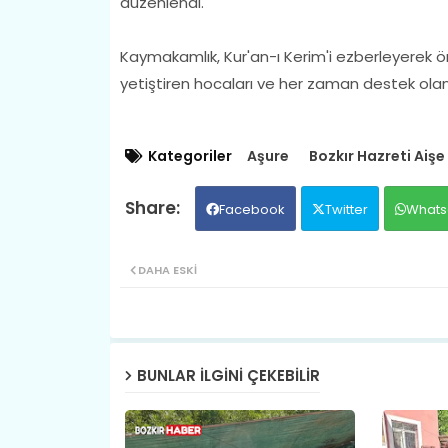
düzenlendi.
Kaymakamlık, Kur'an-ı Kerim'i ezberleyerek ön
yetiştiren hocaları ve her zaman destek olan ai
Kategoriler
Aşure
Bozkır Hazreti Aişe
Facebook
Twitter
Whats
DAHA ESKI
BUNLAR ILGINI ÇEKEBILIR