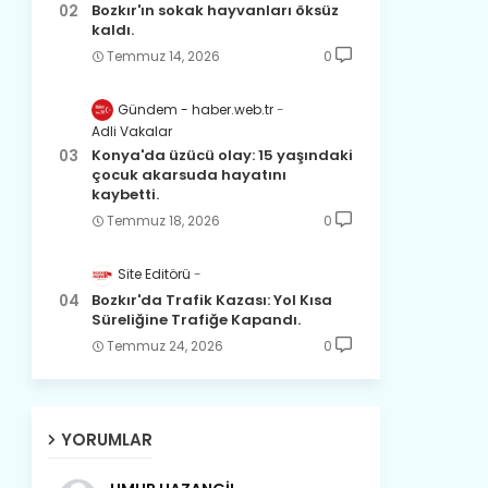
Bozkır'ın sokak hayvanları öksüz
kaldı.
Temmuz 14, 2026
0
Gündem - haber.web.tr
Adli Vakalar
Konya'da üzücü olay: 15 yaşındaki
çocuk akarsuda hayatını
kaybetti.
Temmuz 18, 2026
0
Site Editörü
Bozkır'da Trafik Kazası: Yol Kısa
Süreliğine Trafiğe Kapandı.
Temmuz 24, 2026
0
YORUMLAR