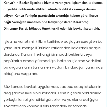
Konya'nın Bozkır ilçesinde hizmet veren yerel işletmeler, toplumsal
duyarlılık noktasında attıkları adımlarla dikkat çekmeye devam
ediyor. Konya Yenigün gazetesinin aktardığı habere göre, ilçeye
bağlı Sarıoğlan mahallesinde faaliyet gösteren Karazoroğlu
Dinlenme Tesisi, bölgede örnek teşkil eden bir boykot kararı aldı.
İşletme yönetimi, 7 Ekim tarihinde başlayan süreçten bu
yana İsrail menşeili ürünleri raflarından kaldırarak satışını
durdurdu. Kararın herhangi bir maddi beklenti veya
popülarite amacı gütmediğini belirten işletme yetkilileri,
bu uygulamanın tamamen vicdani bir duruşun yansıması
olduğunu vurguladı.
Söz konusu boykot uygulaması, sadece satış listelerinin
değiştirilmesiyle sınırlı kalmadı. Tesisin çeşitli noktalarına
yerleştirilen bilgilendirici görseller ve yazılar aracılığıyla
ziyaretçilerin konuya ilişkin farkındalık kazanması