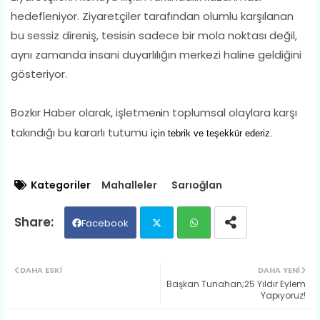
hedefleniyor. Ziyaretçiler tarafından olumlu karşılanan
bu sessiz direniş, tesisin sadece bir mola noktası değil,
aynı zamanda insani duyarlılığın merkezi haline geldiğini
gösteriyor.
Bozkır Haber olarak, işletme
n toplumsal olaylara karşı
ni
takındığı bu kararlı tutumu
için tebrik ve teşekkür ederiz.
Kategoriler
Mahalleler
Sarıoğlan
Facebook
Twit
Wh
DAHA ESKI
DAHA YENI
Başkan Tunahan;25 Yıldır Eylem
ter
ats
Yapıyoruz!
ap