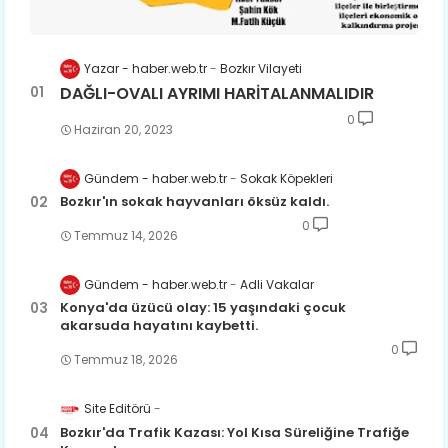
Yazar - haber.web.tr
Bozkır Vilayeti
DAĞLI-OVALI AYRIMI HARİTALANMALIDIR
0
Haziran 20, 2023
Gündem - haber.web.tr
Sokak Köpekleri
Bozkır'ın sokak hayvanları öksüz kaldı.
0
Temmuz 14, 2026
Gündem - haber.web.tr
Adli Vakalar
Konya'da üzücü olay: 15 yaşındaki çocuk
akarsuda hayatını kaybetti.
0
Temmuz 18, 2026
Site Editörü
Bozkır'da Trafik Kazası: Yol Kısa Süreliğine Trafiğe