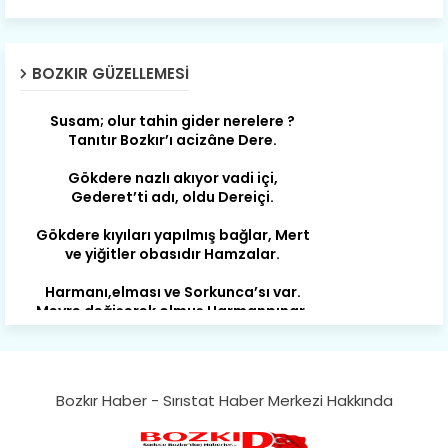
Son yıllarda orda yok artık ağlayan,
Çat değişti, şimdi gülüyor Çağlayan.
BOZKIR GÜZELLEMESI
Susam; olur tahin gider nerelere ?
Tanıtır Bozkır’ı acizâne Dere.
Gökdere nazlı akıyor vadi içi,
Gederet’ti adı, oldu Dereiçi.
Gökdere kıyıları yapılmış bağlar, Mert
ve yiğitler obasıdır Hamzalar.
Harmanı,elması ve Sorkunca’sı var.
Meyre değişerek olmuş Harmanpınar.
Büyük yerdir, mahalleleri Aydınlık, Tarih
eserleri şahane Hisarlık.
Belören, Koçaş, Kuzören vermiş hep
kan, Bunlarla kasaba olmuş Sarıoğlan.
Bozkır Haber - Sırıstat Haber Merkezi Hakkında
Çarşamba’nın koynunda tarih çok