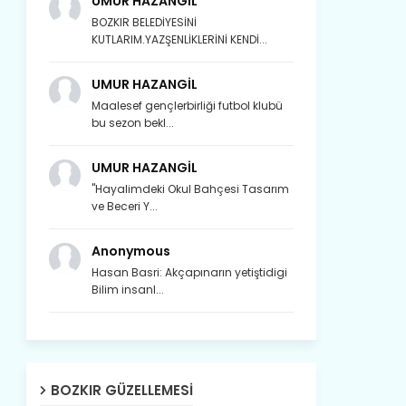
UMUR HAZANGİL
BOZKIR BELEDİYESİNİ
KUTLARIM.YAZŞENLİKLERİNİ KENDİ...
UMUR HAZANGİL
Maalesef gençlerbirliği futbol klubü
bu sezon bekl...
UMUR HAZANGİL
"Hayalimdeki Okul Bahçesi Tasarım
ve Beceri Y...
Anonymous
Hasan Basri: Akçapınarın yetiştidigi
Bilim insanl...
Son yıllarda orda yok artık ağlayan,
BOZKIR GÜZELLEMESI
Çat değişti, şimdi gülüyor Çağlayan.