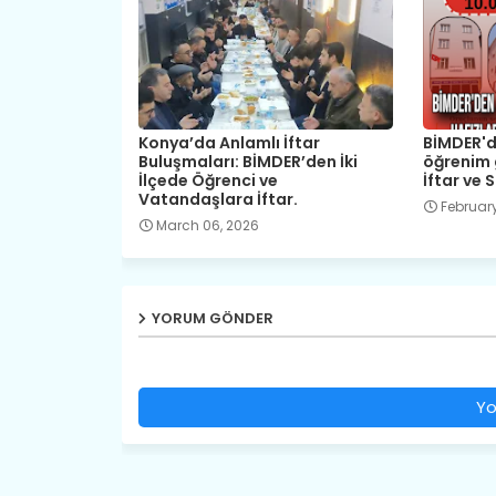
Konya’da Anlamlı İftar
BİMDER'd
Buluşmaları: BİMDER’den İki
öğrenim g
İlçede Öğrenci ve
İftar ve 
Vatandaşlara İftar.
February
March 06, 2026
YORUM GÖNDER
Yo