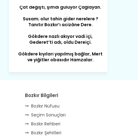
Susam; olur tahin gider nerelere ?
Tanıtır Bozkır’ı acizâne Dere.
Gökdere nazlı akıyor vadi içi,
Gederet’ti adı, oldu Dereiçi.
Gökdere kıyıları yapılmış bağlar, Mert
ve yiğitler obasıdır Hamzalar.
Harmanı,elması ve Sorkunca’sı var.
Meyre değişerek olmuş Harmanpınar.
Büyük yerdir, mahalleleri Aydınlık, Tarih
eserleri şahane Hisarlık.
Bozkır Bilgileri
Belören, Koçaş, Kuzören vermiş hep
kan, Bunlarla kasaba olmuş Sarıoğlan.
Bozkır Nüfusu
Çarşamba’nın koynunda tarih çok
Seçim Sonuçları
yorgun. Şehit Berâtlı, halkı yiğit genç
Bozkır Rehberi
Sorkun.
Bozkır Şehitleri
Perşembe de yaşlılardan aldım öğüt,