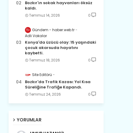
Bozkır'ın sokak hayvanları öksüz
kaldı.
Temmuz 14, 2026
0
Gündem - haber.web.tr
Adli Vakalar
Konya'da üzücü olay: 15 yaşındaki
çocuk akarsuda hayatını
kaybetti.
Temmuz 18, 2026
0
Site Editörü
Bozkır'da Trafik Kazası: Yol Kısa
Süreliğine Trafiğe Kapandı.
Temmuz 24, 2026
0
YORUMLAR