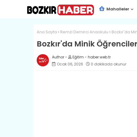
Mahalleler
Ana Sayfa
Remzi Demirci Anaokulu
Bozkır'da Min
Bozkır'da Minik Öğrenciler 
Eğitim - haber.web.tr
Ocak 06, 2026
0 dakikada okunur