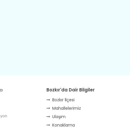
da
Bozkır'da Dair Bilgiler
Bozkır İlçesi
Mahallelerimiz
lyon
Ulaşım
Konaklama