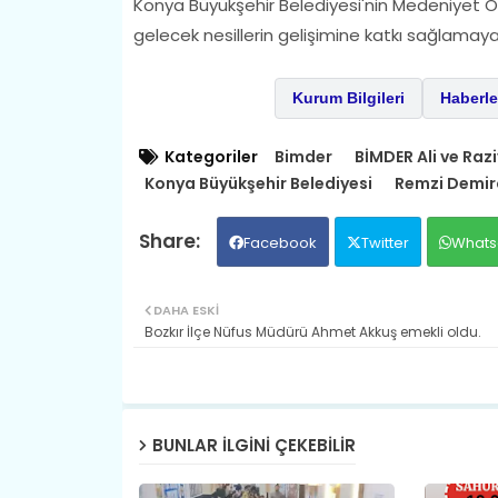
Konya Büyükşehir Belediyesi'nin Medeniyet Okul
gelecek nesillerin gelişimine katkı sağlamay
Kurum Bilgileri
Haberle
Kategoriler
Bimder
BİMDER Ali ve Raz
Konya Büyükşehir Belediyesi
Remzi Demir
Facebook
Twitter
Whats
DAHA ESKI
Bozkır İlçe Nüfus Müdürü Ahmet Akkuş emekli oldu.
BUNLAR ILGINI ÇEKEBILIR