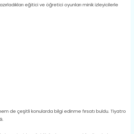
rladıkları eğitici ve öğretici oyunları minik izleyicilerle
i hem de çeşitli konularda bilgi edinme fırsatı buldu. Tiyatro
ı.