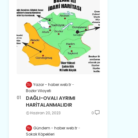
Yazar - haber.web.tr
Bozkır Vilayeti
DAĞLI-OVALI AYRIMI
HARİTALANMALIDIR
Haziran 20, 2023
0
Gündem - haber.web.tr
Sokak Köpekleri