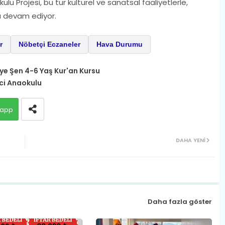
u Projesi, bu tür kültürel ve sanatsal faaliyetlerle,
a devam ediyor.
r
Nöbetçi Eczaneler
Hava Durumu
iye Şen 4-6 Yaş Kur'an Kursu
ci Anaokulu
app
DAHA YENI
Daha fazla göster