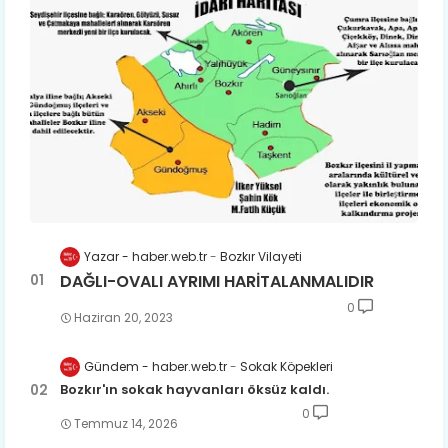
Yazar - haber.web.tr
Bozkır Vilayeti
DAĞLI-OVALI AYRIMI HARİTALANMALIDIR
0
Haziran 20, 2023
Gündem - haber.web.tr
Sokak Köpekleri
Bozkır'ın sokak hayvanları öksüz kaldı.
0
Temmuz 14, 2026