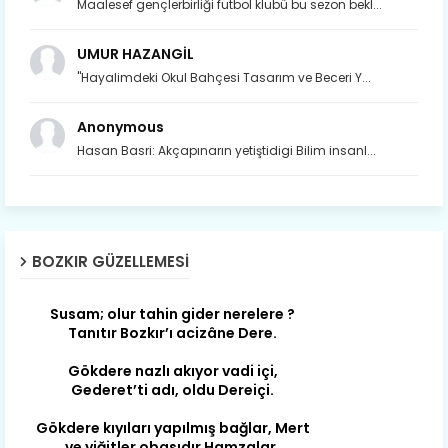
Maalesef gençlerbirliği futbol klubü bu sezon bekl...
UMUR HAZANGİL
"Hayalimdeki Okul Bahçesi Tasarım ve Beceri Y...
Anonymous
Hasan Basri: Akçapınarın yetiştidigi Bilim insanl...
Son yıllarda orda yok artık ağlayan,
Çat değişti, şimdi gülüyor Çağlayan.
BOZKIR GÜZELLEMESI
Susam; olur tahin gider nerelere ?
Tanıtır Bozkır’ı acizâne Dere.
Gökdere nazlı akıyor vadi içi,
Gederet’ti adı, oldu Dereiçi.
Gökdere kıyıları yapılmış bağlar, Mert
ve yiğitler obasıdır Hamzalar.