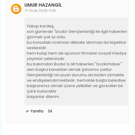
UMUR HAZANGİL
17 Ocak 2026 11:05
Yakup kardeş,
son günlerde "bozkır Gençlerbirliği ile ilgili haberleri
görmek çok iyi oldu.
bu konudaki ricamızın dikkate alınması da teşekkür
vesilesidir.
hem kulüp hem de sponsor firmanın sosyal medya
yayınları yetersizdir.
bu bakımdan Bozkır'a ait haberleri "bozkirhaber"
den başka kanaldan almak şansımız yoktur.
Gençlerbirliği nin puan durumu da bizleri üzmekte
ve endişelendirmektedir. herhalde başta belediye
başkanımız olmak üzere yetkililer ve görevliler bir
çare bulacaktır
başarılar dilerim.
Yanıtla
Sil