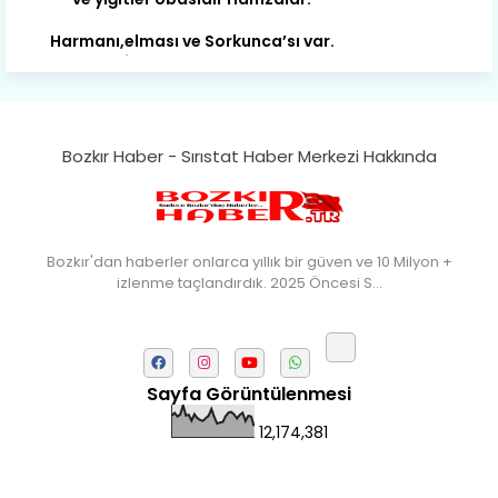
Harmanı,elması ve Sorkunca’sı var.
Meyre değişerek olmuş Harmanpınar.
Büyük yerdir, mahalleleri Aydınlık, Tarih
eserleri şahane Hisarlık.
Belören, Koçaş, Kuzören vermiş hep
kan, Bunlarla kasaba olmuş Sarıoğlan.
Bozkır Haber - Sırıstat Haber Merkezi Hakkında
Çarşamba’nın koynunda tarih çok
yorgun. Şehit Berâtlı, halkı yiğit genç
Sorkun.
Bozkır'dan haberler onlarca yıllık bir güven ve 10 Milyon +
Perşembe de yaşlılardan aldım öğüt,
izlenme taçlandırdık. 2025 Öncesi S…
Mazimdeki ismi şanla taşır Söğüt.
Tarih, kültür, ozan ve Gazi orda var.
Hocaköy’dür eski adı can Üçpınar.
Sayfa Görüntülenmesi
Ortaoluk çeşmenden su içen kanar,
Bozkır’a yakın şirin köy Akçapınar.
12,174,381
Okuyan, yazıp bileni hep umutlu,
Kültürde birlikte öncüdür Armutlu.