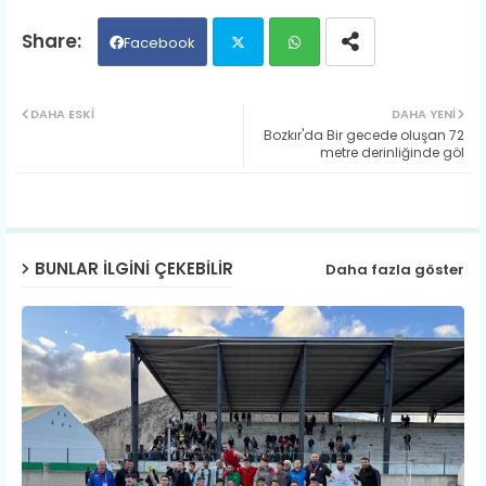
Facebook
Twit
Wh
DAHA ESKI
DAHA YENI
Bozkır'da Bir gecede oluşan 72
ter
ats
metre derinliğinde göl
ap
p
BUNLAR ILGINI ÇEKEBILIR
Daha fazla göster