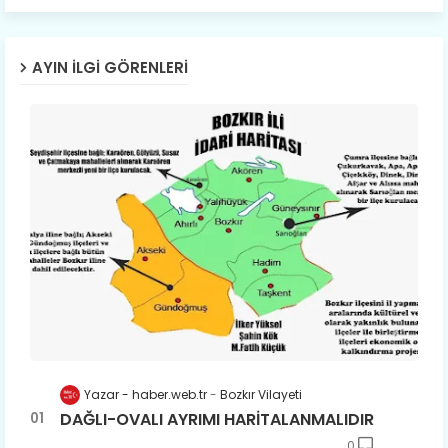
AYIN İLGI GÖRENLERI
Yazar - haber.web.tr
Bozkır Vilayeti
DAĞLI-OVALI AYRIMI HARİTALANMALIDIR
0