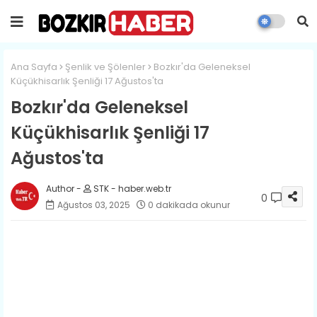
Ana Sayfa
Şenlik ve Şölenler
Bozkır'da Geleneksel
Küçükhisarlık Şenliği 17 Ağustos'ta
Bozkır'da Geleneksel
Küçükhisarlık Şenliği 17
Ağustos'ta
STK - haber.web.tr
0
Ağustos 03, 2025
0 dakikada okunur