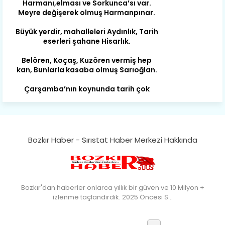
Büyük yerdir, mahalleleri Aydınlık, Tarih
eserleri şahane Hisarlık.
Belören, Koçaş, Kuzören vermiş hep
kan, Bunlarla kasaba olmuş Sarıoğlan.
Çarşamba’nın koynunda tarih çok
yorgun. Şehit Berâtlı, halkı yiğit genç
Sorkun.
Perşembe de yaşlılardan aldım öğüt,
Mazimdeki ismi şanla taşır Söğüt.
Tarih, kültür, ozan ve Gazi orda var.
Bozkır Haber - Sırıstat Haber Merkezi Hakkında
Hocaköy’dür eski adı can Üçpınar.
Ortaoluk çeşmenden su içen kanar,
Bozkır’a yakın şirin köy Akçapınar.
Bozkır'dan haberler onlarca yıllık bir güven ve 10 Milyon +
Okuyan, yazıp bileni hep umutlu,
izlenme taçlandırdık. 2025 Öncesi S…
Kültürde birlikte öncüdür Armutlu.
Yağmur kar yağar, yolları olur hep yaş,