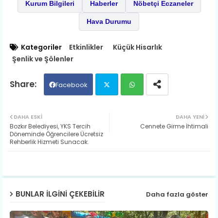
Kurum Bilgileri
Haberler
Nöbetçi Eczaneler
Hava Durumu
Kategoriler
Etkinlikler
Küçük Hisarlık
Şenlik ve Şölenler
Facebook
Twit
Wh
DAHA ESKI
DAHA YENI
Bozkır Belediyesi, YKS Tercih
Cennete Girme İhtimali
ter
ats
Döneminde Öğrencilere Ücretsiz
Rehberlik Hizmeti Sunacak.
ap
p
BUNLAR ILGINI ÇEKEBILIR
Daha fazla göster