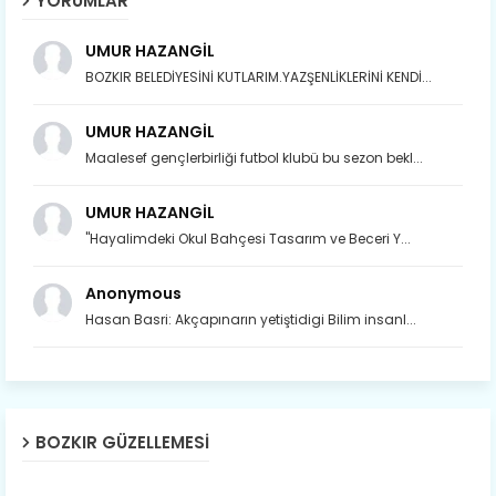
YORUMLAR
UMUR HAZANGİL
BOZKIR BELEDİYESİNİ KUTLARIM.YAZŞENLİKLERİNİ KENDİ...
UMUR HAZANGİL
Maalesef gençlerbirliği futbol klubü bu sezon bekl...
Son yıllarda orda yok artık ağlayan,
UMUR HAZANGİL
Çat değişti, şimdi gülüyor Çağlayan.
"Hayalimdeki Okul Bahçesi Tasarım ve Beceri Y...
Susam; olur tahin gider nerelere ?
Anonymous
Tanıtır Bozkır’ı acizâne Dere.
Hasan Basri: Akçapınarın yetiştidigi Bilim insanl...
Gökdere nazlı akıyor vadi içi,
Gederet’ti adı, oldu Dereiçi.
Gökdere kıyıları yapılmış bağlar, Mert
ve yiğitler obasıdır Hamzalar.
BOZKIR GÜZELLEMESI
Harmanı,elması ve Sorkunca’sı var.
Meyre değişerek olmuş Harmanpınar.