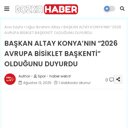
Ana Sayfa
Uğur İbrahim Altay
BAŞKAN ALTAY KONYA’NIN “2026
AVRUPA BİSİKLET BAŞKENTİ” OLDUĞUNU DUYURDU
BAŞKAN ALTAY KONYA’NIN “2026
AVRUPA BİSİKLET BAŞKENTİ”
OLDUĞUNU DUYURDU
Spor - haber.web.tr
0
Ağustos 12, 2025
1 dakikada okunur