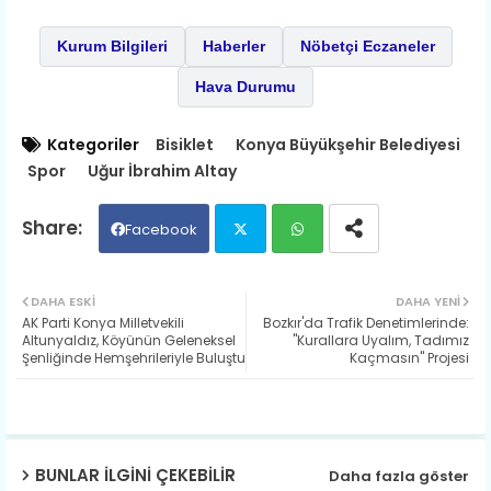
Kurum Bilgileri
Haberler
Nöbetçi Eczaneler
Hava Durumu
Kategoriler
Bisiklet
Konya Büyükşehir Belediyesi
Spor
Uğur İbrahim Altay
Facebook
Twit
Wh
DAHA ESKI
DAHA YENI
AK Parti Konya Milletvekili
Bozkır'da Trafik Denetimleri​nde:
ter
ats
Altunyaldız, Köyünün Geleneksel
"Kurallara Uyalım, Tadımız
Şenliğinde Hemşehrileriyle Buluştu
Kaçmasın" Projesi
ap
p
BUNLAR ILGINI ÇEKEBILIR
Daha fazla göster