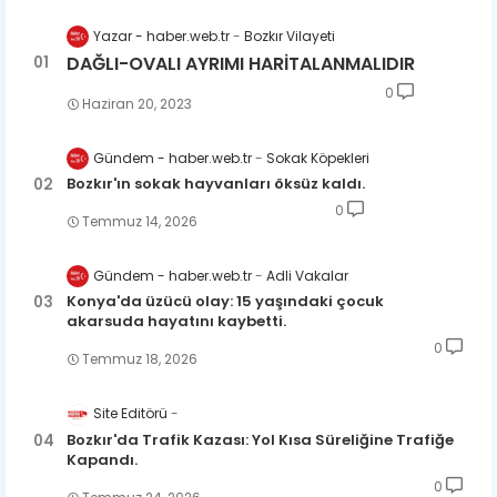
Yazar - haber.web.tr
Bozkır Vilayeti
DAĞLI-OVALI AYRIMI HARİTALANMALIDIR
0
Haziran 20, 2023
Gündem - haber.web.tr
Sokak Köpekleri
Bozkır'ın sokak hayvanları öksüz kaldı.
0
Temmuz 14, 2026
Gündem - haber.web.tr
Adli Vakalar
Konya'da üzücü olay: 15 yaşındaki çocuk
akarsuda hayatını kaybetti.
0
Temmuz 18, 2026
Site Editörü
Bozkır'da Trafik Kazası: Yol Kısa Süreliğine Trafiğe
Kapandı.
0