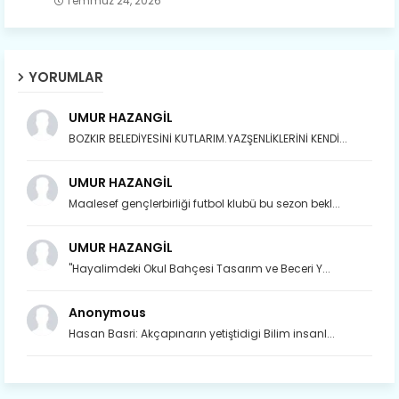
Temmuz 24, 2026
YORUMLAR
UMUR HAZANGİL
BOZKIR BELEDİYESİNİ KUTLARIM.YAZŞENLİKLERİNİ KENDİ...
UMUR HAZANGİL
Maalesef gençlerbirliği futbol klubü bu sezon bekl...
UMUR HAZANGİL
"Hayalimdeki Okul Bahçesi Tasarım ve Beceri Y...
Anonymous
Hasan Basri: Akçapınarın yetiştidigi Bilim insanl...
Son yıllarda orda yok artık ağlayan,
Çat değişti, şimdi gülüyor Çağlayan.