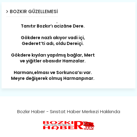
Susam; olur tahin gider nerelere ?
BOZKIR GÜZELLEMESI
Tanıtır Bozkır’ı acizâne Dere.
Gökdere nazlı akıyor vadi içi,
Gederet’ti adı, oldu Dereiçi.
Gökdere kıyıları yapılmış bağlar, Mert
ve yiğitler obasıdır Hamzalar.
Harmanı,elması ve Sorkunca’sı var.
Meyre değişerek olmuş Harmanpınar.
Büyük yerdir, mahalleleri Aydınlık, Tarih
eserleri şahane Hisarlık.
Belören, Koçaş, Kuzören vermiş hep
kan, Bunlarla kasaba olmuş Sarıoğlan.
Bozkır Haber - Sırıstat Haber Merkezi Hakkında
Çarşamba’nın koynunda tarih çok
yorgun. Şehit Berâtlı, halkı yiğit genç
Sorkun.