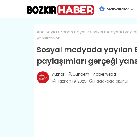
Mahalleler
Ana Sayfa
Yaban Hayatı
Sosyal medyada yayılan
yansıtmıyor.
Sosyal medyada yayılan B
paylaşımları gerçeği yans
Gündem - haber.web.tr
Haziran 19, 2025
1 dakikada okunur