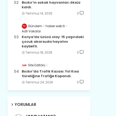
Bozkır'ın sokak hayvanları öksüz
kaldı.
Temmuz 14, 2026
0
Gündem - haber.web.tr
Adli Vakalar
Konya'da üzücü olay: 15 yaşındaki
çocuk akarsuda hayatını
kaybetti.
Temmuz 18, 2026
0
Site Editörü
Bozkır'da Trafik Kazası: Yol Kısa
Süreliğine Trafiğe Kapandı.
Temmuz 24, 2026
0
YORUMLAR