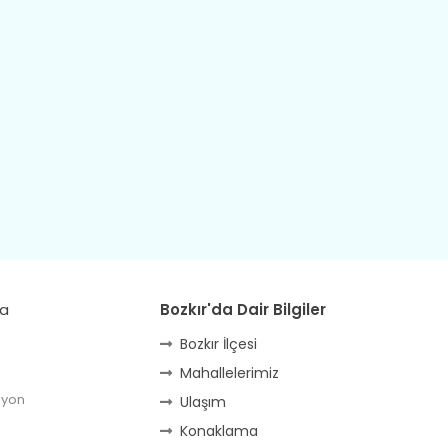
da
Bozkır'da Dair Bilgiler
Bozkır İlçesi
Mahallelerimiz
lyon
Ulaşım
Konaklama