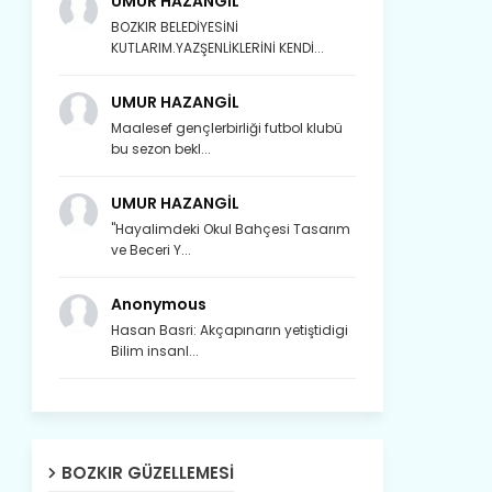
UMUR HAZANGİL
BOZKIR BELEDİYESİNİ
KUTLARIM.YAZŞENLİKLERİNİ KENDİ...
UMUR HAZANGİL
Maalesef gençlerbirliği futbol klubü
bu sezon bekl...
UMUR HAZANGİL
"Hayalimdeki Okul Bahçesi Tasarım
ve Beceri Y...
Anonymous
Hasan Basri: Akçapınarın yetiştidigi
Bilim insanl...
Son yıllarda orda yok artık ağlayan,
Çat değişti, şimdi gülüyor Çağlayan.
BOZKIR GÜZELLEMESI