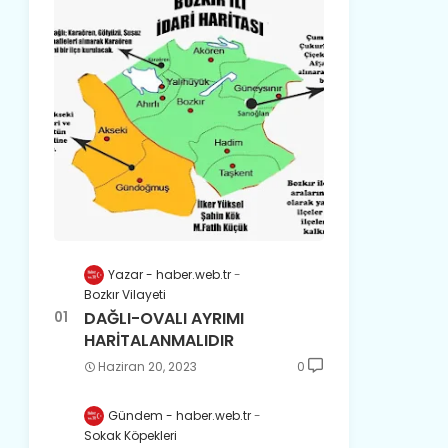
Yazar - haber.web.tr
Bozkır Vilayeti
DAĞLI-OVALI AYRIMI
HARİTALANMALIDIR
Haziran 20, 2023
0
Gündem - haber.web.tr
Sokak Köpekleri