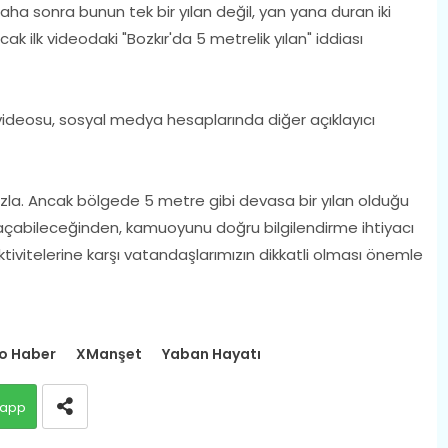
ha sonra bunun tek bir yılan değil, yan yana duran iki
ak ilk videodaki "Bozkır'da 5 metrelik yılan" iddiası
n" videosu, sosyal medya hesaplarında diğer açıklayıcı
fazla. Ancak bölgede 5 metre gibi devasa bir yılan olduğu
 yol açabileceğinden, kamuoyunu doğru bilgilendirme ihtiyacı
ivitelerine karşı vatandaşlarımızın dikkatli olması önemle
o Haber
XManşet
Yaban Hayatı
app