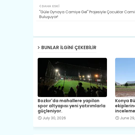
DAHA ESKI
"Güle Oynaya Camiye Gel" Projesiyle Çocuklar Camil
Buluşuyor!
BUNLAR ILGINI ÇEKEBILIR
Bozkır'da mahallere yapilan
Konya Bü
spor altyapısı yeni yatırımlarla
ekipleri
güçleniyor.
inceleme
July 30, 2026
June 29