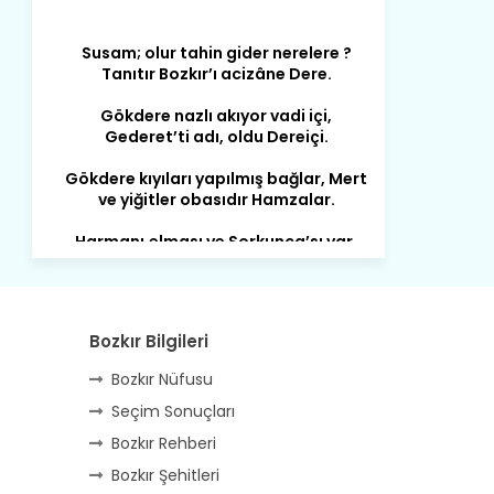
Susam; olur tahin gider nerelere ?
Tanıtır Bozkır’ı acizâne Dere.
Gökdere nazlı akıyor vadi içi,
Gederet’ti adı, oldu Dereiçi.
Gökdere kıyıları yapılmış bağlar, Mert
ve yiğitler obasıdır Hamzalar.
Harmanı,elması ve Sorkunca’sı var.
Meyre değişerek olmuş Harmanpınar.
Büyük yerdir, mahalleleri Aydınlık, Tarih
eserleri şahane Hisarlık.
Belören, Koçaş, Kuzören vermiş hep
Bozkır Bilgileri
kan, Bunlarla kasaba olmuş Sarıoğlan.
Bozkır Nüfusu
Çarşamba’nın koynunda tarih çok
Seçim Sonuçları
yorgun. Şehit Berâtlı, halkı yiğit genç
Sorkun.
Bozkır Rehberi
Bozkır Şehitleri
Perşembe de yaşlılardan aldım öğüt,