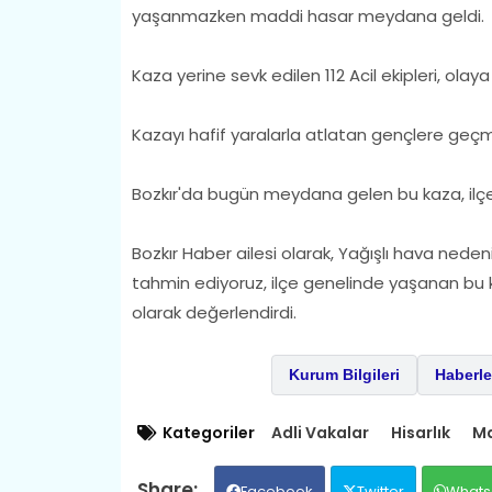
yaşanmazken maddi hasar meydana geldi.
Kaza yerine sevk edilen 112 Acil ekipleri, ola
Kazayı hafif yaralarla atlatan gençlere geçmiş 
Bozkır'da bugün meydana gelen bu kaza, ilçe 
Bozkır Haber ailesi olarak, Yağışlı hava neden
tahmin ediyoruz, ilçe genelinde yaşanan bu 
olarak değerlendirdi.
Kurum Bilgileri
Haberle
Kategoriler
Adli Vakalar
Hisarlık
Ma
Facebook
Twitter
Whats