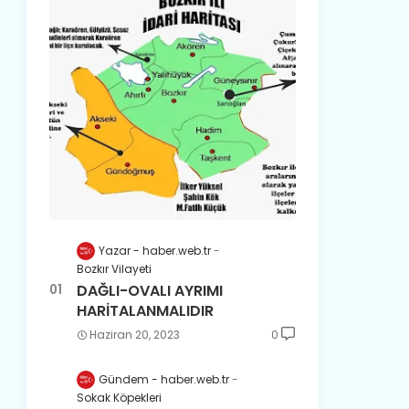
Yazar - haber.web.tr
Bozkır Vilayeti
DAĞLI-OVALI AYRIMI
HARİTALANMALIDIR
Haziran 20, 2023
0
Gündem - haber.web.tr
Sokak Köpekleri