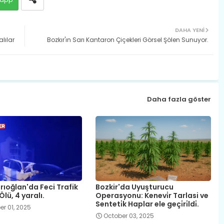
DAHA YENI
lılar
Bozkır'ın Sarı Kantaron Çiçekleri Görsel Şölen Sunuyor.
Daha fazla göster
rıoğlan'da Feci Trafik
Bozkir'da Uyuşturucu
Ölü, 4 yaralı.
Operasyonu: Kenevi̇r Tarlasi ve
Senteti̇k Haplar ele geçi̇ri̇ldi̇.
r 01, 2025
October 03, 2025