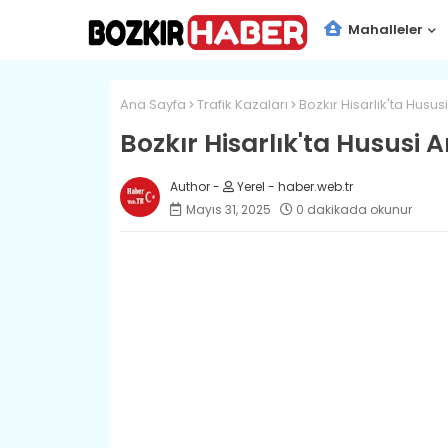
Mahalleler
Ana Sayfa
Trafik Kazaları
Bozkır Hisarlık'ta Husu
Bozkır Hisarlık'ta Hususi 
Yerel - haber.web.tr
Mayıs 31, 2025
0 dakikada okunur