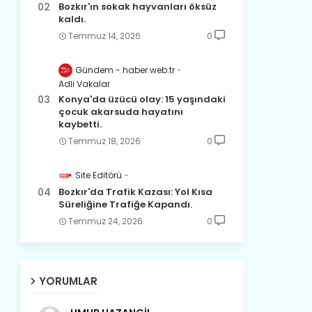
Bozkır'ın sokak hayvanları öksüz
kaldı.
Temmuz 14, 2026
0
Gündem - haber.web.tr
Adli Vakalar
Konya'da üzücü olay: 15 yaşındaki
çocuk akarsuda hayatını
kaybetti.
Temmuz 18, 2026
0
Site Editörü
Bozkır'da Trafik Kazası: Yol Kısa
Süreliğine Trafiğe Kapandı.
Temmuz 24, 2026
0
YORUMLAR