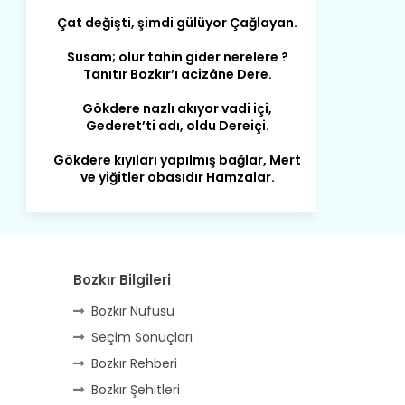
Susam; olur tahin gider nerelere ?
Tanıtır Bozkır’ı acizâne Dere.
Gökdere nazlı akıyor vadi içi,
Gederet’ti adı, oldu Dereiçi.
Gökdere kıyıları yapılmış bağlar, Mert
ve yiğitler obasıdır Hamzalar.
Harmanı,elması ve Sorkunca’sı var.
Meyre değişerek olmuş Harmanpınar.
Büyük yerdir, mahalleleri Aydınlık, Tarih
eserleri şahane Hisarlık.
Bozkır Bilgileri
Belören, Koçaş, Kuzören vermiş hep
kan, Bunlarla kasaba olmuş Sarıoğlan.
Bozkır Nüfusu
Çarşamba’nın koynunda tarih çok
Seçim Sonuçları
yorgun. Şehit Berâtlı, halkı yiğit genç
Bozkır Rehberi
Sorkun.
Bozkır Şehitleri
Perşembe de yaşlılardan aldım öğüt,