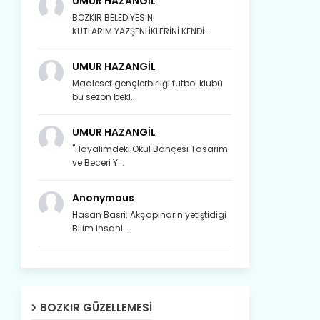
UMUR HAZANGİL
BOZKIR BELEDİYESİNİ
KUTLARIM.YAZŞENLİKLERİNİ KENDİ...
UMUR HAZANGİL
Maalesef gençlerbirliği futbol klubü
bu sezon bekl...
UMUR HAZANGİL
"Hayalimdeki Okul Bahçesi Tasarım
ve Beceri Y...
Anonymous
Hasan Basri: Akçapınarın yetiştidigi
Bilim insanl...
Son yıllarda orda yok artık ağlayan,
BOZKIR GÜZELLEMESI
Çat değişti, şimdi gülüyor Çağlayan.