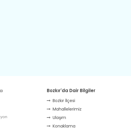
da
Bozkır'da Dair Bilgiler
Bozkır İlçesi
Mahallelerimiz
lyon
Ulaşım
Konaklama