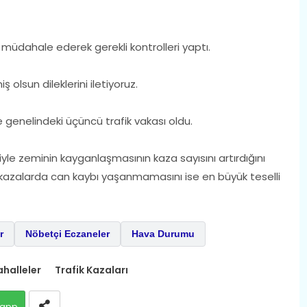
ya müdahale ederek gerekli kontrolleri yaptı.
olsun dileklerini iletiyoruz.
genelindeki üçüncü trafik vakası oldu.
iyle zeminin kayganlaşmasının kaza sayısını artırdığını
kazalarda can kaybı yaşanmamasını ise en büyük teselli
r
Nöbetçi Eczaneler
Hava Durumu
halleler
Trafik Kazaları
app