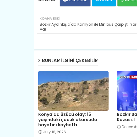
DAHA ESKI
Bozkır Aydınkışla'da Kamyon ile Minibüs Çarpıştı: Yara
Var
BUNLAR ILGINI ÇEKEBILIR
Konya'da üzücü olay: 15
Bozkır Sa
yaşındaki çocuk akarsuda
Kazası: 1 
hayatını kaybetti.
Decembe
July 18, 2026