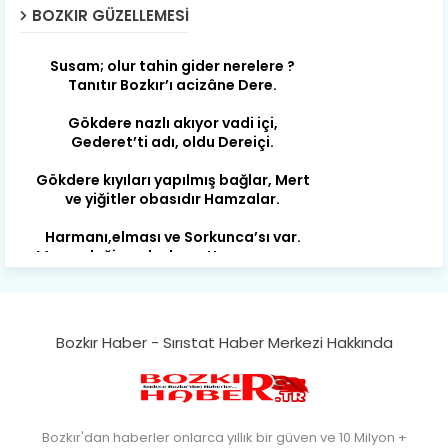
BOZKIR GÜZELLEMESI
Susam; olur tahin gider nerelere ?
Tanıtır Bozkır’ı acizâne Dere.
Gökdere nazlı akıyor vadi içi,
Gederet’ti adı, oldu Dereiçi.
Gökdere kıyıları yapılmış bağlar, Mert
ve yiğitler obasıdır Hamzalar.
Harmanı,elması ve Sorkunca’sı var.
Meyre değişerek olmuş Harmanpınar.
Büyük yerdir, mahalleleri Aydınlık, Tarih
eserleri şahane Hisarlık.
Belören, Koçaş, Kuzören vermiş hep
kan, Bunlarla kasaba olmuş Sarıoğlan.
Bozkır Haber - Sırıstat Haber Merkezi Hakkında
Çarşamba’nın koynunda tarih çok
yorgun. Şehit Berâtlı, halkı yiğit genç
Sorkun.
Bozkır'dan haberler onlarca yıllık bir güven ve 10 Milyon +