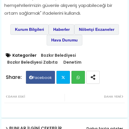
hemşehrilerimizin güvenle alışveriş yapabileceği bir
ortam sağlamak" ifadelerini kullandı.
Kurum Bilgileri
Haberler
Nöbetçi Eczaneler
Hava Durumu
Kategoriler
Bozkır Belediyesi
Bozkır Belediyesi Zabıta
Denetim
Facebook
Twit
Wh
DAHA ESKI
DAHA YENI
ter
ats
ap
BUNLAR ILGINI ÇEKEBILIR
Daha fazla göster