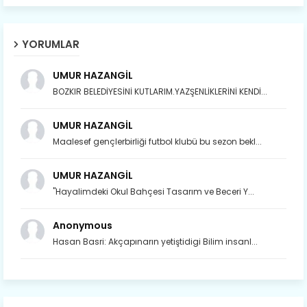
YORUMLAR
UMUR HAZANGİL
BOZKIR BELEDİYESİNİ KUTLARIM.YAZŞENLİKLERİNİ KENDİ...
UMUR HAZANGİL
Maalesef gençlerbirliği futbol klubü bu sezon bekl...
UMUR HAZANGİL
"Hayalimdeki Okul Bahçesi Tasarım ve Beceri Y...
Anonymous
Hasan Basri: Akçapınarın yetiştidigi Bilim insanl...
Son yıllarda orda yok artık ağlayan,
Çat değişti, şimdi gülüyor Çağlayan.