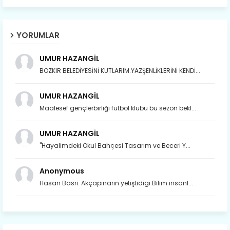
YORUMLAR
UMUR HAZANGİL
BOZKIR BELEDİYESİNİ KUTLARIM.YAZŞENLİKLERİNİ KENDİ...
UMUR HAZANGİL
Maalesef gençlerbirliği futbol klubü bu sezon bekl...
UMUR HAZANGİL
"Hayalimdeki Okul Bahçesi Tasarım ve Beceri Y...
Anonymous
Hasan Basri: Akçapınarın yetiştidigi Bilim insanl...
Son yıllarda orda yok artık ağlayan,
Çat değişti, şimdi gülüyor Çağlayan.