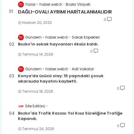
Yazar - haber.web.tr
Bozkır Vilayeti
DAĞLI-OVALI AYRIMI HARİTALANMALIDIR
0
Haziran 20, 2023
Gündem - haber.web.tr
Sokak Köpekleri
Bozkır'ın sokak hayvanları öksüz kaldı.
0
Temmuz 14, 2026
Gündem - haber.web.tr
Adli Vakalar
Konya'da üzücü olay: 15 yaşındaki çocuk
akarsuda hayatını kaybetti.
0
Temmuz 18, 2026
Site Editörü
Bozkır'da Trafik Kazası: Yol Kısa Süreliğine Trafiğe
Kapandı.
0
Temmuz 24, 2026