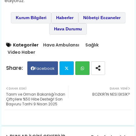
ediyoruz.
Kurum Bilgileri
Haberler
Nöbetçi Eczaneler
Hava Durumu
Kategoriler
Hava Ambulansı
Sağlık
Video Haber
Facebook
Twit
Wh
DAHA ESKI
DAHA YENI
Tarım ve Orman Bakanlığı'ndan
BOZKIR'IN NESİ EKSİK?
ter
ats
Çiftçilere %50 Hibe Desteği! Son
Başvuru Tarihi 9 Nisan 2025
ap
p