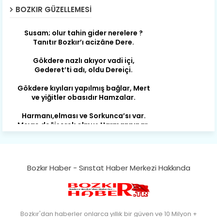
BOZKIR GÜZELLEMESI
Susam; olur tahin gider nerelere ?
Tanıtır Bozkır’ı acizâne Dere.
Gökdere nazlı akıyor vadi içi,
Gederet’ti adı, oldu Dereiçi.
Gökdere kıyıları yapılmış bağlar, Mert
ve yiğitler obasıdır Hamzalar.
Harmanı,elması ve Sorkunca’sı var.
Meyre değişerek olmuş Harmanpınar.
Büyük yerdir, mahalleleri Aydınlık, Tarih
eserleri şahane Hisarlık.
Belören, Koçaş, Kuzören vermiş hep
kan, Bunlarla kasaba olmuş Sarıoğlan.
Bozkır Haber - Sırıstat Haber Merkezi Hakkında
Çarşamba’nın koynunda tarih çok
yorgun. Şehit Berâtlı, halkı yiğit genç
Sorkun.
Bozkır'dan haberler onlarca yıllık bir güven ve 10 Milyon +