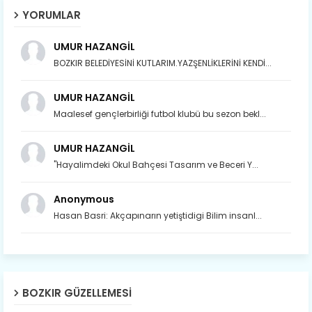
YORUMLAR
UMUR HAZANGİL
BOZKIR BELEDİYESİNİ KUTLARIM.YAZŞENLİKLERİNİ KENDİ...
UMUR HAZANGİL
Maalesef gençlerbirliği futbol klubü bu sezon bekl...
UMUR HAZANGİL
"Hayalimdeki Okul Bahçesi Tasarım ve Beceri Y...
Anonymous
Hasan Basri: Akçapınarın yetiştidigi Bilim insanl...
Son yıllarda orda yok artık ağlayan,
Çat değişti, şimdi gülüyor Çağlayan.
BOZKIR GÜZELLEMESI
Susam; olur tahin gider nerelere ?