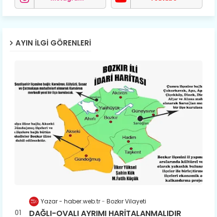
AYIN İLGI GÖRENLERI
Yazar - haber.web.tr
Bozkır Vilayeti
DAĞLI-OVALI AYRIMI HARİTALANMALIDIR