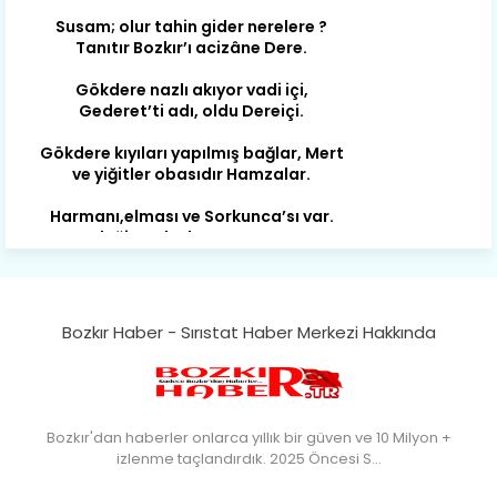
Tanıtır Bozkır’ı acizâne Dere.
Gökdere nazlı akıyor vadi içi,
Gederet’ti adı, oldu Dereiçi.
Gökdere kıyıları yapılmış bağlar, Mert
ve yiğitler obasıdır Hamzalar.
Harmanı,elması ve Sorkunca’sı var.
Meyre değişerek olmuş Harmanpınar.
Büyük yerdir, mahalleleri Aydınlık, Tarih
eserleri şahane Hisarlık.
Belören, Koçaş, Kuzören vermiş hep
kan, Bunlarla kasaba olmuş Sarıoğlan.
Bozkır Haber - Sırıstat Haber Merkezi Hakkında
Çarşamba’nın koynunda tarih çok
yorgun. Şehit Berâtlı, halkı yiğit genç
Sorkun.
Bozkır'dan haberler onlarca yıllık bir güven ve 10 Milyon +
Perşembe de yaşlılardan aldım öğüt,
izlenme taçlandırdık. 2025 Öncesi S…
Mazimdeki ismi şanla taşır Söğüt.