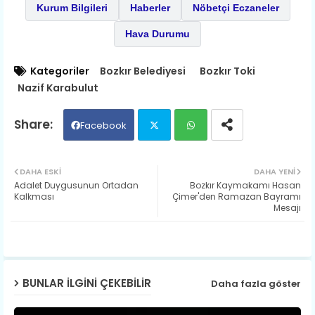
Kurum Bilgileri
Haberler
Nöbetçi Eczaneler
Hava Durumu
Kategoriler
Bozkır Belediyesi
Bozkır Toki
Nazif Karabulut
Facebook
Twit
Wh
DAHA ESKI
DAHA YENI
Adalet Duygusunun Ortadan
Bozkır Kaymakamı Hasan
ter
ats
Kalkması
Çimer'den Ramazan Bayramı
Mesajı
ap
p
BUNLAR ILGINI ÇEKEBILIR
Daha fazla göster