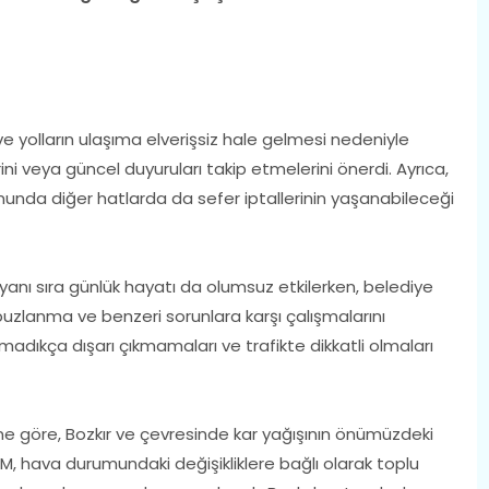
ve yolların ulaşıma elverişsiz hale gelmesi nedeniyle
ni veya güncel duyuruları takip etmelerini önerdi. Ayrıca,
unda diğer hatlarda da sefer iptallerinin yaşanabileceği
ın yanı sıra günlük hayatı da olumsuz etkilerken, belediye
 buzlanma ve benzeri sorunlara karşı çalışmalarını
lmadıkça dışarı çıkmamaları ve trafikte dikkatli olmaları
ne göre, Bozkır ve çevresinde kar yağışının önümüzdeki
 hava durumundaki değişikliklere bağlı olarak toplu