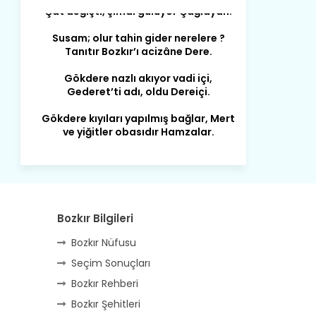
Susam; olur tahin gider nerelere ?
Tanıtır Bozkır’ı acizâne Dere.
Gökdere nazlı akıyor vadi içi,
Gederet’ti adı, oldu Dereiçi.
Gökdere kıyıları yapılmış bağlar, Mert
ve yiğitler obasıdır Hamzalar.
Harmanı,elması ve Sorkunca’sı var.
Meyre değişerek olmuş Harmanpınar.
Büyük yerdir, mahalleleri Aydınlık, Tarih
eserleri şahane Hisarlık.
Belören, Koçaş, Kuzören vermiş hep
Bozkır Bilgileri
kan, Bunlarla kasaba olmuş Sarıoğlan.
Bozkır Nüfusu
Çarşamba’nın koynunda tarih çok
Seçim Sonuçları
yorgun. Şehit Berâtlı, halkı yiğit genç
Bozkır Rehberi
Sorkun.
Bozkır Şehitleri
Perşembe de yaşlılardan aldım öğüt,