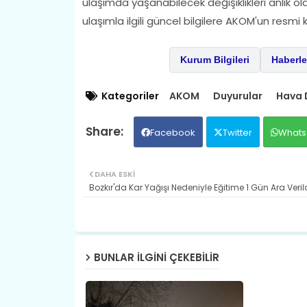
ulaşımda yaşanabilecek değişiklikleri anlık 
ulaşımla ilgili güncel bilgilere AKOM'un resmi k
Kurum Bilgileri
Haberle
Kategoriler
AKOM
Duyurular
Hava 
Facebook
Twitter
Whats
DAHA ESKI
Bozkır'da Kar Yağışı Nedeniyle Eğitime 1 Gün Ara Verild
BUNLAR ILGINI ÇEKEBILIR