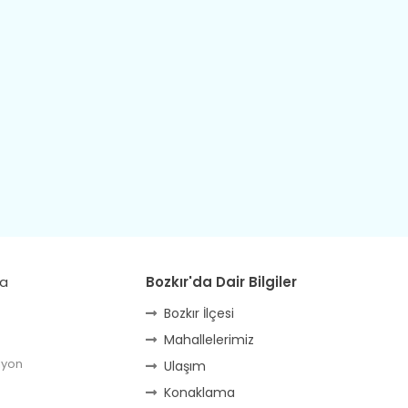
da
Bozkır'da Dair Bilgiler
Bozkır İlçesi
Mahallelerimiz
lyon
Ulaşım
Konaklama