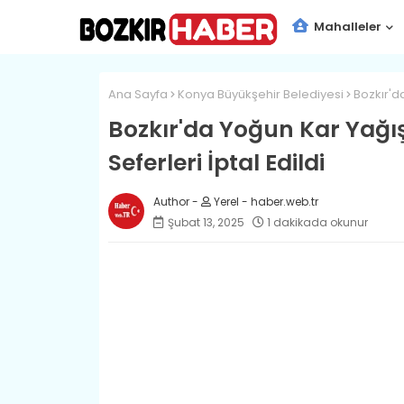
Mahalleler
Ana Sayfa
Konya Büyükşehir Belediyesi
Bozkır'da
Bozkır'da Yoğun Kar Yağı
Seferleri İptal Edildi
Yerel - haber.web.tr
Şubat 13, 2025
1 dakikada okunur