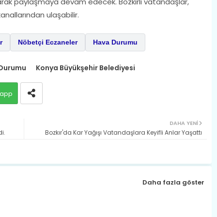
olarak paylaşmaya devam edecek. Bozkırlı vatandaşlar,
anallarından ulaşabilir.
r
Nöbetçi Eczaneler
Hava Durumu
Durumu
Konya Büyükşehir Belediyesi
app
DAHA YENI
i.
Bozkır'da Kar Yağışı Vatandaşlara Keyifli Anlar Yaşattı
Daha fazla göster