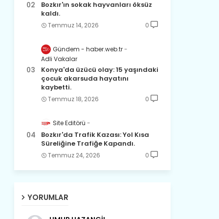
Bozkır'ın sokak hayvanları öksüz
kaldı.
Temmuz 14, 2026
0
Gündem - haber.web.tr
Adli Vakalar
Konya'da üzücü olay: 15 yaşındaki
çocuk akarsuda hayatını
kaybetti.
Temmuz 18, 2026
0
Site Editörü
Bozkır'da Trafik Kazası: Yol Kısa
Süreliğine Trafiğe Kapandı.
Temmuz 24, 2026
0
YORUMLAR