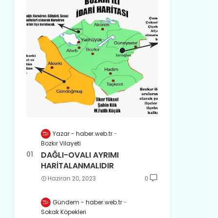
Yazar - haber.web.tr
Bozkır Vilayeti
DAĞLI-OVALI AYRIMI
HARİTALANMALIDIR
Haziran 20, 2023
0
Gündem - haber.web.tr
Sokak Köpekleri