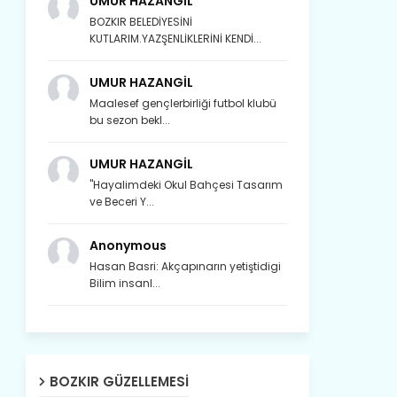
UMUR HAZANGİL
BOZKIR BELEDİYESİNİ
KUTLARIM.YAZŞENLİKLERİNİ KENDİ...
UMUR HAZANGİL
Maalesef gençlerbirliği futbol klubü
bu sezon bekl...
UMUR HAZANGİL
"Hayalimdeki Okul Bahçesi Tasarım
ve Beceri Y...
Anonymous
Hasan Basri: Akçapınarın yetiştidigi
Bilim insanl...
Son yıllarda orda yok artık ağlayan,
BOZKIR GÜZELLEMESI
Çat değişti, şimdi gülüyor Çağlayan.