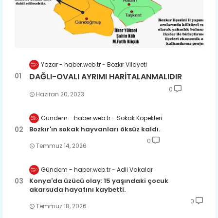
Yazar - haber.web.tr
Bozkır Vilayeti
DAĞLI-OVALI AYRIMI HARİTALANMALIDIR
0
Haziran 20, 2023
Gündem - haber.web.tr
Sokak Köpekleri
Bozkır'ın sokak hayvanları öksüz kaldı.
0
Temmuz 14, 2026
Gündem - haber.web.tr
Adli Vakalar
Konya'da üzücü olay: 15 yaşındaki çocuk
akarsuda hayatını kaybetti.
0
Temmuz 18, 2026