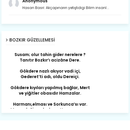
Anonymous
Hasan Basri: Akçapınarın yetiştidigi Bilim insanl...
Son yıllarda orda yok artık ağlayan,
Çat değişti, şimdi gülüyor Çağlayan.
BOZKIR GÜZELLEMESI
Susam; olur tahin gider nerelere ?
Tanıtır Bozkır’ı acizâne Dere.
Gökdere nazlı akıyor vadi içi,
Gederet’ti adı, oldu Dereiçi.
Gökdere kıyıları yapılmış bağlar, Mert
ve yiğitler obasıdır Hamzalar.
Harmanı,elması ve Sorkunca’sı var.
Meyre değişerek olmuş Harmanpınar.
Büyük yerdir, mahalleleri Aydınlık, Tarih
eserleri şahane Hisarlık.
Belören, Koçaş, Kuzören vermiş hep