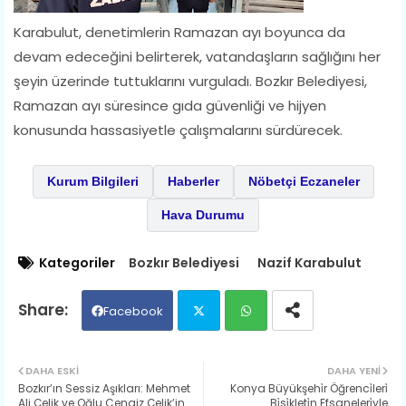
Karabulut, denetimlerin Ramazan ayı boyunca da
devam edeceğini belirterek, vatandaşların sağlığını her
şeyin üzerinde tuttuklarını vurguladı. Bozkır Belediyesi,
Ramazan ayı süresince gıda güvenliği ve hijyen
konusunda hassasiyetle çalışmalarını sürdürecek.
Kurum Bilgileri
Haberler
Nöbetçi Eczaneler
Hava Durumu
Kategoriler
Bozkır Belediyesi
Nazif Karabulut
Facebook
Twit
Wh
DAHA ESKI
DAHA YENI
Bozkır’ın Sessiz Aşıkları: Mehmet
Konya Büyükşehi̇r Öğrenci̇leri̇
ter
ats
Ali Çelik ve Oğlu Cengiz Çelik’in
Bi̇si̇kleti̇n Efsaneleri̇yle