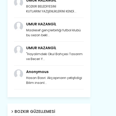
UMUR HAZANGİL
BOZKIR BELEDİYESİNİ
KUTLARIM.YAZŞENLİKLERİNİ KENDİ...
UMUR HAZANGİL
Maalesef gençlerbirliği futbol klubü
bu sezon bekl...
UMUR HAZANGİL
"Hayalimdeki Okul Bahçesi Tasarım
ve Beceri Y...
Anonymous
Hasan Basri: Akçapınarın yetiştidigi
Bilim insanl...
Son yıllarda orda yok artık ağlayan,
Çat değişti, şimdi gülüyor Çağlayan.
Susam; olur tahin gider nerelere ?
BOZKIR GÜZELLEMESI
Tanıtır Bozkır’ı acizâne Dere.