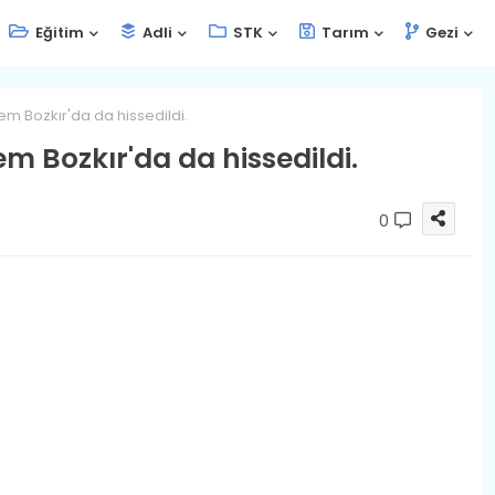
Eğitim
Adli
STK
Tarım
Gezi
m Bozkır'da da hissedildi.
m Bozkır'da da hissedildi.
0