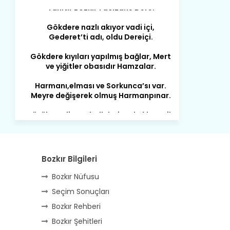
Gökdere nazlı akıyor vadi içi,
Gederet’ti adı, oldu Dereiçi.
Gökdere kıyıları yapılmış bağlar, Mert
ve yiğitler obasıdır Hamzalar.
Harmanı,elması ve Sorkunca’sı var.
Meyre değişerek olmuş Harmanpınar.
Büyük yerdir, mahalleleri Aydınlık, Tarih
eserleri şahane Hisarlık.
Belören, Koçaş, Kuzören vermiş hep
kan, Bunlarla kasaba olmuş Sarıoğlan.
Çarşamba’nın koynunda tarih çok
Bozkır Bilgileri
yorgun. Şehit Berâtlı, halkı yiğit genç
Sorkun.
Bozkır Nüfusu
Seçim Sonuçları
Perşembe de yaşlılardan aldım öğüt,
Mazimdeki ismi şanla taşır Söğüt.
Bozkır Rehberi
Bozkır Şehitleri
Tarih, kültür, ozan ve Gazi orda var.