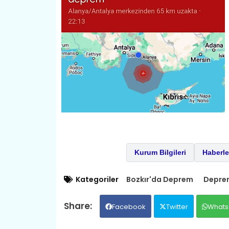
Kurum Bilgileri
Haberle
Kategoriler
Bozkır'da Deprem
Depre
Facebook
Twitter
Whats