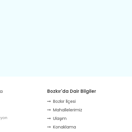
da
Bozkır'da Dair Bilgiler
Bozkır İlçesi
Mahallelerimiz
lyon
Ulaşım
Konaklama