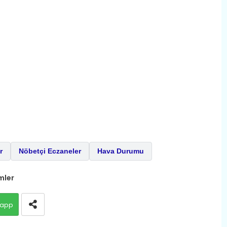
r
Nöbetçi Eczaneler
Hava Durumu
mler
app