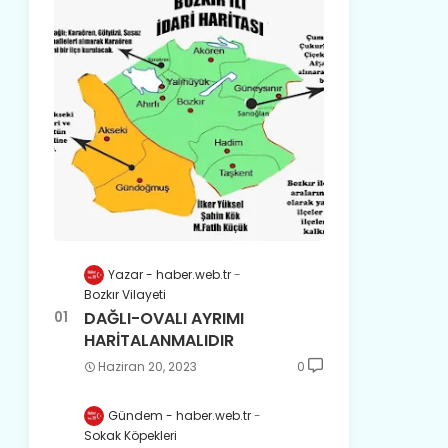
Yazar - haber.web.tr
Bozkır Vilayeti
DAĞLI-OVALI AYRIMI
HARİTALANMALIDIR
Haziran 20, 2023
0
Gündem - haber.web.tr
Sokak Köpekleri