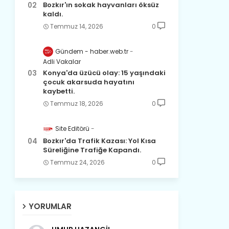
Bozkır'ın sokak hayvanları öksüz
kaldı.
Temmuz 14, 2026
0
Gündem - haber.web.tr
Adli Vakalar
Konya'da üzücü olay: 15 yaşındaki
çocuk akarsuda hayatını
kaybetti.
Temmuz 18, 2026
0
Site Editörü
Bozkır'da Trafik Kazası: Yol Kısa
Süreliğine Trafiğe Kapandı.
Temmuz 24, 2026
0
YORUMLAR