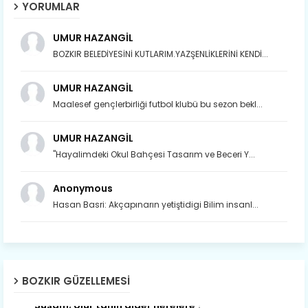
YORUMLAR
UMUR HAZANGİL
BOZKIR BELEDİYESİNİ KUTLARIM.YAZŞENLİKLERİNİ KENDİ...
UMUR HAZANGİL
Maalesef gençlerbirliği futbol klubü bu sezon bekl...
UMUR HAZANGİL
"Hayalimdeki Okul Bahçesi Tasarım ve Beceri Y...
Anonymous
Hasan Basri: Akçapınarın yetiştidigi Bilim insanl...
Son yıllarda orda yok artık ağlayan,
Çat değişti, şimdi gülüyor Çağlayan.
BOZKIR GÜZELLEMESI
Susam; olur tahin gider nerelere ?
Tanıtır Bozkır’ı acizâne Dere.