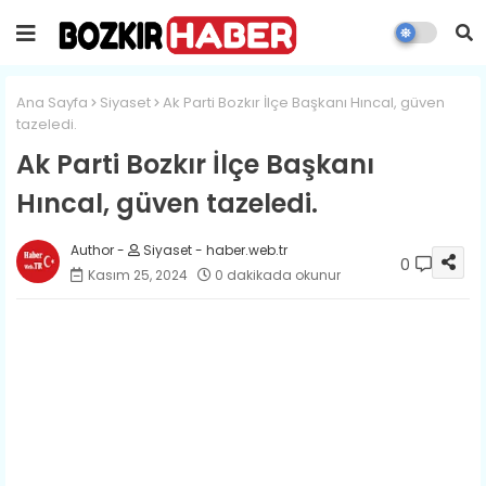
Ana Sayfa
Siyaset
Ak Parti Bozkır İlçe Başkanı Hıncal, güven
tazeledi.
Ak Parti Bozkır İlçe Başkanı
Hıncal, güven tazeledi.
Siyaset - haber.web.tr
0
Kasım 25, 2024
0 dakikada okunur