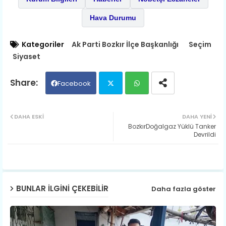
Hava Durumu
Kategoriler
Ak Parti Bozkır İlçe Başkanlığı
Seçim
Siyaset
Facebook
Twit
Wh
DAHA ESKI
DAHA YENI
BozkırDoğalgaz Yüklü Tanker
ter
ats
Devrildi
ap
p
BUNLAR ILGINI ÇEKEBILIR
Daha fazla göster