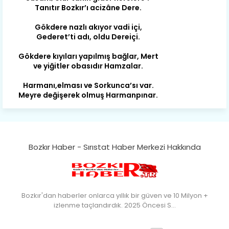
Gökdere nazlı akıyor vadi içi,
Gederet’ti adı, oldu Dereiçi.
Gökdere kıyıları yapılmış bağlar, Mert
ve yiğitler obasıdır Hamzalar.
Harmanı,elması ve Sorkunca’sı var.
Meyre değişerek olmuş Harmanpınar.
Büyük yerdir, mahalleleri Aydınlık, Tarih
eserleri şahane Hisarlık.
Belören, Koçaş, Kuzören vermiş hep
kan, Bunlarla kasaba olmuş Sarıoğlan.
Bozkır Haber - Sırıstat Haber Merkezi Hakkında
Çarşamba’nın koynunda tarih çok
yorgun. Şehit Berâtlı, halkı yiğit genç
Sorkun.
Perşembe de yaşlılardan aldım öğüt,
Bozkır'dan haberler onlarca yıllık bir güven ve 10 Milyon +
Mazimdeki ismi şanla taşır Söğüt.
izlenme taçlandırdık. 2025 Öncesi S…
Tarih, kültür, ozan ve Gazi orda var.