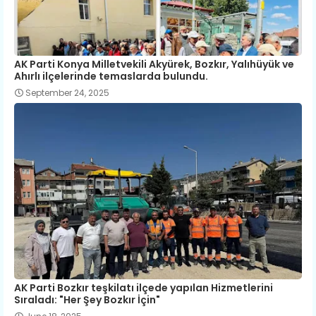
AK Parti Konya Milletvekili Akyürek, Bozkır, Yalıhüyük ve
Ahırlı ilçelerinde temaslarda bulundu.
September 24, 2025
AK Parti Bozkır teşkilatı ilçede yapılan Hizmetlerini
Sıraladı: "Her Şey Bozkır İçin"