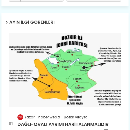
AYIN İLGI GÖRENLERI
Yazar - haber.web.tr
Bozkır Vilayeti
DAĞLI-OVALI AYRIMI HARİTALANMALIDIR