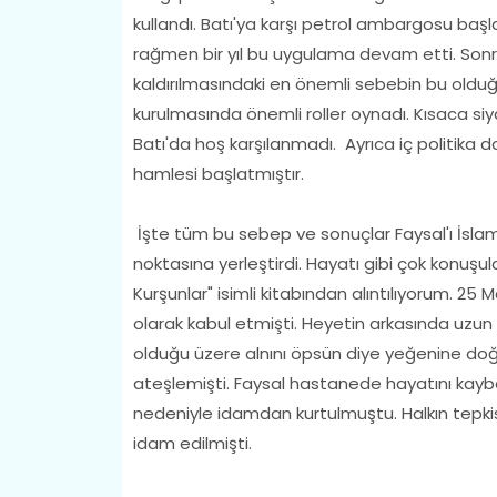
kullandı. Batı'ya karşı petrol ambargosu başla
rağmen bir yıl bu uygulama devam etti. Sonr
kaldırılmasındaki en önemli sebebin bu olduğ
kurulmasında önemli roller oynadı. Kısaca siyas
Batı'da hoş karşılanmadı. Ayrıca iç politika 
hamlesi başlatmıştır.
İşte tüm bu sebep ve sonuçlar Faysal'ı İslam 
noktasına yerleştirdi. Hayatı gibi çok konuşula
Kurşunlar" isimli kitabından alıntılıyorum. 25
olarak kabul etmişti. Heyetin arkasında uzu
olduğu üzere alnını öpsün diye yeğenine doğru
ateşlemişti. Faysal hastanede hayatını kaybet
nedeniyle idamdan kurtulmuştu. Halkın tepki
idam edilmişti.