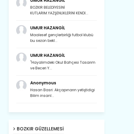
UMUR HAZANGİL
BOZKIR BELEDİYESİNİ
KUTLARIM.YAZŞENLİKLERİNİ KENDİ...
UMUR HAZANGİL
Maalesef gençlerbirliği futbol klubü
bu sezon bekl...
UMUR HAZANGİL
"Hayalimdeki Okul Bahçesi Tasarım
ve Beceri Y...
Anonymous
Hasan Basri: Akçapınarın yetiştidigi
Bilim insanl...
Son yıllarda orda yok artık ağlayan,
BOZKIR GÜZELLEMESI
Çat değişti, şimdi gülüyor Çağlayan.