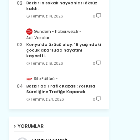
Bozkır'ın sokak hayvanları öksüz
kaldı.
Temmuz 14, 2026
0
Gündem - haber.web.tr
Adli Vakalar
Konya'da üzücü olay: 15 yaşındaki
çocuk akarsuda hayatını
kaybetti.
Temmuz 18, 2026
0
Site Editörü
Bozkır'da Trafik Kazası: Yol Kısa
Süreliğine Trafiğe Kapandı.
Temmuz 24, 2026
0
YORUMLAR