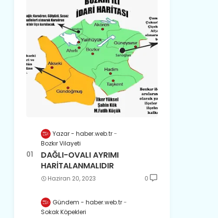
Yazar - haber.web.tr
Bozkır Vilayeti
DAĞLI-OVALI AYRIMI
HARİTALANMALIDIR
Haziran 20, 2023
0
Gündem - haber.web.tr
Sokak Köpekleri