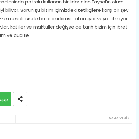
eselesinde petrolü kullanan bir lider olan Faysal'ın ölüm
i biliyor. Sorun şu bizim içimizdeki tetikçilere karşı bir şey
ze meselesinde bu adımı kimse atamıyor veya atmıyor.
ar, katiller ve maktuller değişse de tarih bizim için ibret
am ve dua ile
app
DAHA YENI