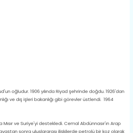
ud'un oğludur. 1906 yılında Riyad şehrinde doğdu. 1926'dan
lığı ve dış işleri bakanlığı gibi görevler üstlendi. 1964
a Mısır ve Suriye'yi destekledi. Cemal Abdünnasır'ın Arap
 Savaştan sonra uluslararası ilişkilerde petrolü bir koz olarak