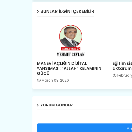
BUNLAR ILGINI ÇEKEBILIR
MANEVİ AÇLIĞIN DİJİTAL
Eğitim s
YANSIMASI: “ALLAH” KELAMININ
aktaram
GÜCÜ
February
March 09, 2026
YORUM GÖNDER
Yo