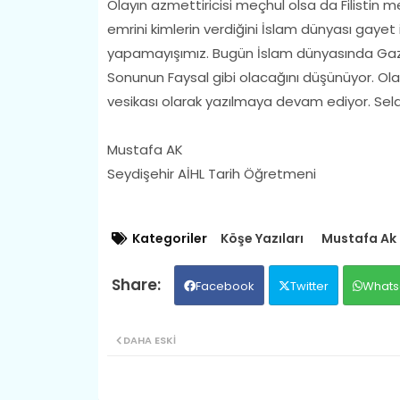
Olayın azmettiricisi meçhul olsa da Filistin m
emrini kimlerin verdiğini İslam dünyası gayet iy
yapamayışımız. Bugün İslam dünyasında Gaz
Sonunun Faysal gibi olacağını düşünüyor. Olayl
vesikası olarak yazılmaya devam ediyor. Sel
Mustafa AK
Seydişehir AİHL Tarih Öğretmeni
Kategoriler
Köşe Yazıları
Mustafa Ak
Facebook
Twitter
Whats
DAHA ESKI