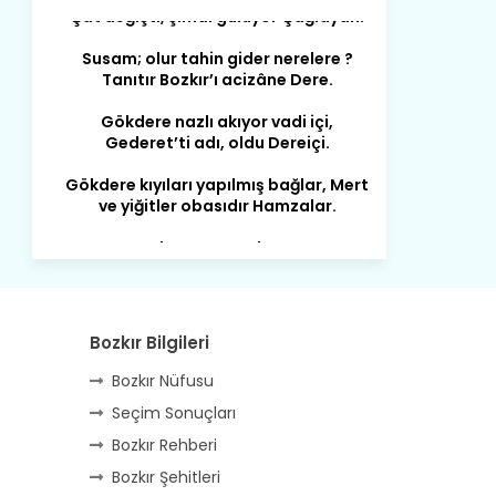
Susam; olur tahin gider nerelere ?
Tanıtır Bozkır’ı acizâne Dere.
Gökdere nazlı akıyor vadi içi,
Gederet’ti adı, oldu Dereiçi.
Gökdere kıyıları yapılmış bağlar, Mert
ve yiğitler obasıdır Hamzalar.
Harmanı,elması ve Sorkunca’sı var.
Meyre değişerek olmuş Harmanpınar.
Büyük yerdir, mahalleleri Aydınlık, Tarih
eserleri şahane Hisarlık.
Belören, Koçaş, Kuzören vermiş hep
Bozkır Bilgileri
kan, Bunlarla kasaba olmuş Sarıoğlan.
Bozkır Nüfusu
Çarşamba’nın koynunda tarih çok
Seçim Sonuçları
yorgun. Şehit Berâtlı, halkı yiğit genç
Bozkır Rehberi
Sorkun.
Bozkır Şehitleri
Perşembe de yaşlılardan aldım öğüt,