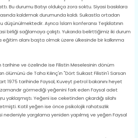
ttı. Bu durumu Batıyı oldukça zora soktu. Siyasi baskılara
asında kaldırmak durumunda kaldı. Suikastla ortadan
u düşünülmektedir. Ayrıca İslam konferansı Teşkilatının
i birliği sağlamaya çalıştı. Yukarıda belirttiğimiz iki durum
da eğitim alanı başta olmak üzere ülkesinde bir kalkınma
tarihine ve özelinde ise Filistin Meselesinin dönüm
n ölümünü de Taha Kılınç'ın "Dört Suikast Filistin'i Sarsan
 Mart 1975 tarihinde Faysal, Kuveyt petrol bakanını heyet
n zamandır görmediği yeğenini fark eden Faysal adet
 yaklaşmıştı. Yeğeni ise ceketinden çıkardığı silahı
mişti. Katil yeğen ise önce psikolojik rahatsızlık
si nedeniyle yargılama yeniden yapılmış ve yeğen Faysal