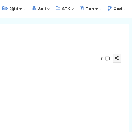
Eğitim
Adli
STK
Tarım
Gezi
0