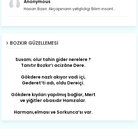
Anonymous
Hasan Basri: Akçapınarın yetiştidigi Bilim insanl...
Son yıllarda orda yok artık ağlayan,
Çat değişti, şimdi gülüyor Çağlayan.
BOZKIR GÜZELLEMESI
Susam; olur tahin gider nerelere ?
Tanıtır Bozkır’ı acizâne Dere.
Gökdere nazlı akıyor vadi içi,
Gederet’ti adı, oldu Dereiçi.
Gökdere kıyıları yapılmış bağlar, Mert
ve yiğitler obasıdır Hamzalar.
Harmanı,elması ve Sorkunca’sı var.
Meyre değişerek olmuş Harmanpınar.
Büyük yerdir, mahalleleri Aydınlık, Tarih
eserleri şahane Hisarlık.
Belören, Koçaş, Kuzören vermiş hep