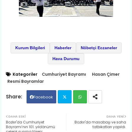
Kurum Bilgileri
Haberler
Nöbetçi Eczaneler
Hava Durumu
Kategoriler
Cumhuriyet Bayramı
Hasan Çimer
Resmi Bayramlar
Facebook
Twit
Wh
DAHA ESKI
DAHA YENI
Bozkır'da Cumhuriyet
Bozkır'da masabaşı ve saha
ter
ats
Bayramı’nın 101. yıldönümü
tatbikatları yapıldı.
çelenk sunma töreni