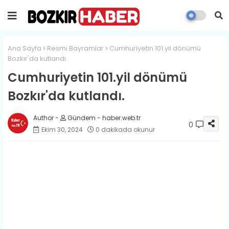
Ana Sayfa
Resmi Bayramlar
Cumhuriyetin 101.yil dönümü
Bozkır'da kutlandı.
Cumhuriyetin 101.yil dönümü
Bozkır'da kutlandı.
Gündem - haber.web.tr
0
Ekim 30, 2024
0 dakikada okunur