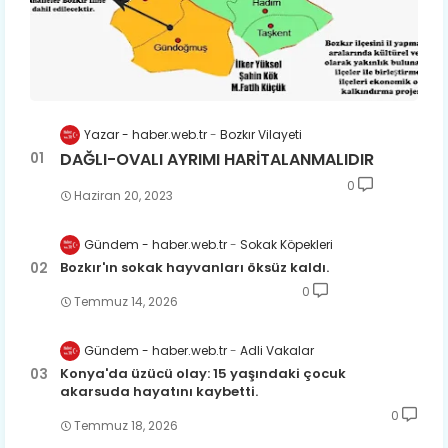
Yazar - haber.web.tr
Bozkır Vilayeti
DAĞLI-OVALI AYRIMI HARİTALANMALIDIR
0
Haziran 20, 2023
Gündem - haber.web.tr
Sokak Köpekleri
Bozkır'ın sokak hayvanları öksüz kaldı.
0
Temmuz 14, 2026
Gündem - haber.web.tr
Adli Vakalar
Konya'da üzücü olay: 15 yaşındaki çocuk
akarsuda hayatını kaybetti.
0
Temmuz 18, 2026