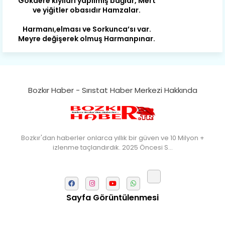
Harmanı,elması ve Sorkunca’sı var.
Meyre değişerek olmuş Harmanpınar.
Büyük yerdir, mahalleleri Aydınlık, Tarih
eserleri şahane Hisarlık.
Belören, Koçaş, Kuzören vermiş hep
kan, Bunlarla kasaba olmuş Sarıoğlan.
Bozkır Haber - Sırıstat Haber Merkezi Hakkında
Çarşamba’nın koynunda tarih çok
yorgun. Şehit Berâtlı, halkı yiğit genç
Sorkun.
Perşembe de yaşlılardan aldım öğüt,
Bozkır'dan haberler onlarca yıllık bir güven ve 10 Milyon +
Mazimdeki ismi şanla taşır Söğüt.
izlenme taçlandırdık. 2025 Öncesi S…
Tarih, kültür, ozan ve Gazi orda var.
Hocaköy’dür eski adı can Üçpınar.
Ortaoluk çeşmenden su içen kanar,
Sayfa Görüntülenmesi
Bozkır’a yakın şirin köy Akçapınar.
Okuyan, yazıp bileni hep umutlu,