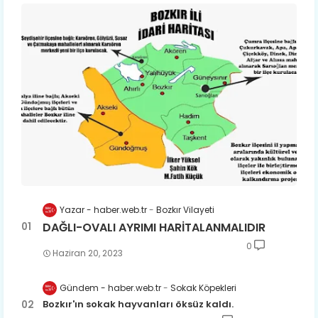
Yazar - haber.web.tr
Bozkır Vilayeti
DAĞLI-OVALI AYRIMI HARİTALANMALIDIR
0
Haziran 20, 2023
Gündem - haber.web.tr
Sokak Köpekleri
Bozkır'ın sokak hayvanları öksüz kaldı.