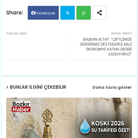
Facebook
Twit
Wh
DAHA ESKI
DAHA YENI
BAŞKAN ALTAY: “ÇİFTÇİMİZE
ter
ats
VERDİĞİMİZ DESTEKLERLE MİLLÎ
EKONOMİYE KATMA DEĞER
SAĞLIYORUZ”
ap
p
BUNLAR ILGINI ÇEKEBILIR
Daha fazla göster