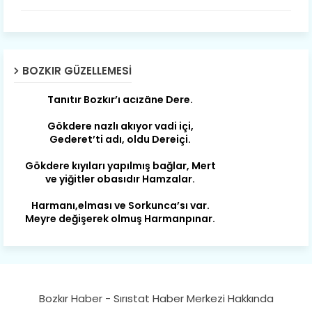
Son yıllarda orda yok artık ağlayan,
Çat değişti, şimdi gülüyor Çağlayan.
Susam; olur tahin gider nerelere ?
Tanıtır Bozkır’ı acizâne Dere.
BOZKIR GÜZELLEMESI
Gökdere nazlı akıyor vadi içi,
Gederet’ti adı, oldu Dereiçi.
Gökdere kıyıları yapılmış bağlar, Mert
ve yiğitler obasıdır Hamzalar.
Harmanı,elması ve Sorkunca’sı var.
Meyre değişerek olmuş Harmanpınar.
Büyük yerdir, mahalleleri Aydınlık, Tarih
eserleri şahane Hisarlık.
Belören, Koçaş, Kuzören vermiş hep
kan, Bunlarla kasaba olmuş Sarıoğlan.
Çarşamba’nın koynunda tarih çok
Bozkır Haber - Sırıstat Haber Merkezi Hakkında
yorgun. Şehit Berâtlı, halkı yiğit genç