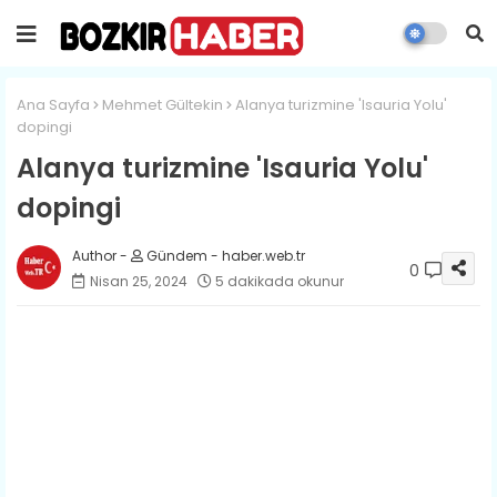
Ana Sayfa
Mehmet Gültekin
Alanya turizmine 'Isauria Yolu'
dopingi
Alanya turizmine 'Isauria Yolu'
dopingi
Gündem - haber.web.tr
0
Nisan 25, 2024
5 dakikada okunur