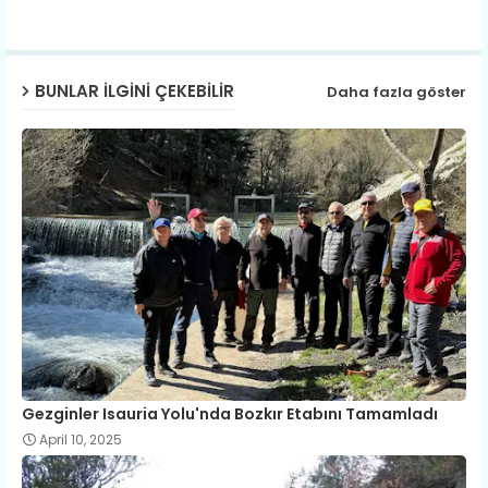
ap
p
BUNLAR ILGINI ÇEKEBILIR
Daha fazla göster
Gezginler Isauria Yolu'nda Bozkır Etabını Tamamladı
April 10, 2025