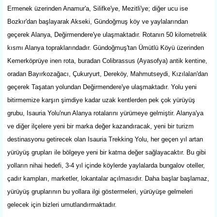
Ermenek üzerinden Anamur'a, Silifke'ye, Mezitli'ye; diğer ucu ise
Bozkır'dan başlayarak Akseki, Gündoğmuş köy ve yaylalarından
geçerek Alanya, Değirmendere'ye ulaşmaktadır. Rotanın 50 kilometrelik
kısmı Alanya topraklarındadır. Gündoğmuş'tan Ümütlü Köyü üzerinden
Kemerköprüye inen rota, buradan Colibrassus (Ayasofya) antik kentine,
oradan Bayırkozağacı, Çukuryurt, Dereköy, Mahmutseydi, Kızılalan'dan
geçerek Taşatan yolundan Değirmendere'ye ulaşmaktadır. Yolu yeni
bitirmemize karşın şimdiye kadar uzak kentlerden pek çok yürüyüş
grubu, Isauria Yolu'nun Alanya rotalarını yürümeye gelmiştir. Alanya'ya
ve diğer ilçelere yeni bir marka değer kazandıracak, yeni bir turizm
destinasyonu getirecek olan Isauria Trekking Yolu, her geçen yıl artan
yürüyüş grupları ile bölgeye yeni bir katma değer sağlayacaktır. Bu gibi
yolların nihai hedefi, 3-4 yıl içinde köylerde yaylalarda bungalov oteller,
çadır kampları, marketler, lokantalar açılmasıdır. Daha başlar başlamaz,
yürüyüş gruplarının bu yollara ilgi göstermeleri, yürüyüşe gelmeleri
gelecek için bizleri umutlandırmaktadır.