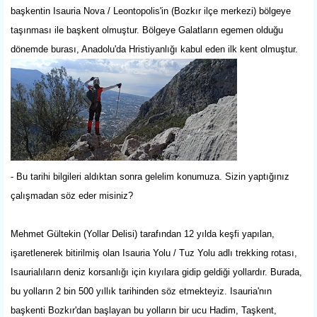
başkentin Isauria Nova / Leontopolis'in (Bozkır ilçe merkezi) bölgeye
taşınması ile başkent olmuştur. Bölgeye Galatların egemen olduğu
dönemde burası, Anadolu'da Hristiyanlığı kabul eden ilk kent olmuştur.
- Bu tarihi bilgileri aldıktan sonra gelelim konumuza. Sizin yaptığınız
çalışmadan söz eder misiniz?
Mehmet Gültekin (Yollar Delisi) tarafından 12 yılda keşfi yapılan,
işaretlenerek bitirilmiş olan Isauria Yolu / Tuz Yolu adlı trekking rotası,
Isaurialıların deniz korsanlığı için kıyılara gidip geldiği yollardır. Burada,
bu yolların 2 bin 500 yıllık tarihinden söz etmekteyiz. Isauria'nın
başkenti Bozkır'dan başlayan bu yolların bir ucu Hadim, Taşkent,