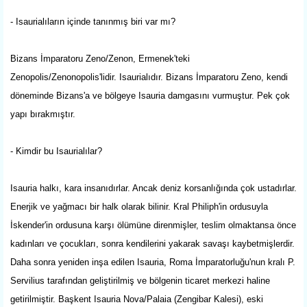
- Isaurialıların içinde tanınmış biri var mı?
Bizans İmparatoru Zeno/Zenon, Ermenek'teki
Zenopolis/Zenonopolis'lidir. Isaurialıdır. Bizans İmparatoru Zeno, kendi
döneminde Bizans'a ve bölgeye Isauria damgasını vurmuştur. Pek çok
yapı bırakmıştır.
- Kimdir bu Isaurialılar?
Isauria halkı, kara insanıdırlar. Ancak deniz korsanlığında çok ustadırlar.
Enerjik ve yağmacı bir halk olarak bilinir. Kral Philiph'in ordusuyla
İskender'in ordusuna karşı ölümüne direnmişler, teslim olmaktansa önce
kadınları ve çocukları, sonra kendilerini yakarak savaşı kaybetmişlerdir.
Daha sonra yeniden inşa edilen Isauria, Roma İmparatorluğu'nun kralı P.
Servilius tarafından geliştirilmiş ve bölgenin ticaret merkezi haline
getirilmiştir. Başkent Isauria Nova/Palaia (Zengibar Kalesi), eski