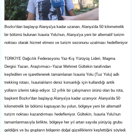
Bozkır'dan başlayıp Alanya'ya kadar uzanan, Alanya'da 50 kilometrelik
bir bölümü bulunan Isauria Yolu'nun, Alanya'ya yeni bir alternatif turizm
noktası olarak hizmet etmesi ve turizm sezonunu uzatması hedefleniyor
TÜRKİYE Dağcılık Federasyonu Yaz-Kış Yürüyüş Lideri, Magma
Dergisi Yazarı, Araştırmacı–Yazar Mehmet Gültekin tarafından
keşfedilen ve işaretlenerek tamamlanan Isauria Yolu (Tuz Yolu) adlı
trekking rotası, Isaurialıların deniz korsanlığı için kullandığı antik
yolların izlerini takip ediyor. 12 yıllık bir çalışmanın ürünü olan bu rota,
başkent Bozkır'dan başlayıp Alanya'ya kadar uzanıyor. Alanya'da 50
kilometrelik bir bölümü kapsayan bu yolun, bölgeye yeni bir alternatif
turizm noktası kazandırması hedefleniyor. Gültekin, Isauria Yolu'nun
tamamlanmasıyla birlikte, bölgeye her yıl artan sayıda yürüyüş grubu
geldiğini ve bu grupların bölgenin doğal güzelliklerini keşfettiğini söyledi.