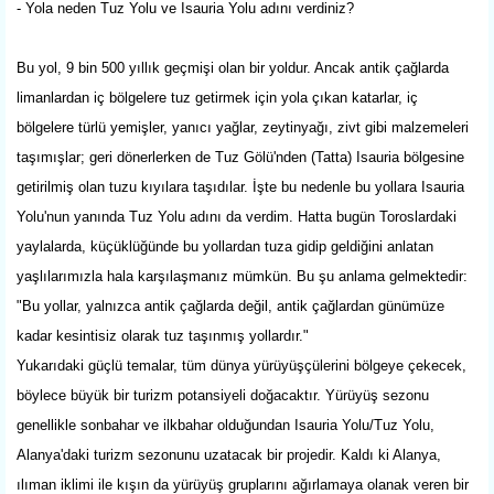
- Yola neden Tuz Yolu ve Isauria Yolu adını verdiniz?
Bu yol, 9 bin 500 yıllık geçmişi olan bir yoldur. Ancak antik çağlarda
limanlardan iç bölgelere tuz getirmek için yola çıkan katarlar, iç
bölgelere türlü yemişler, yanıcı yağlar, zeytinyağı, zivt gibi malzemeleri
taşımışlar; geri dönerlerken de Tuz Gölü'nden (Tatta) Isauria bölgesine
getirilmiş olan tuzu kıyılara taşıdılar. İşte bu nedenle bu yollara Isauria
Yolu'nun yanında Tuz Yolu adını da verdim. Hatta bugün Toroslardaki
yaylalarda, küçüklüğünde bu yollardan tuza gidip geldiğini anlatan
yaşlılarımızla hala karşılaşmanız mümkün. Bu şu anlama gelmektedir:
"Bu yollar, yalnızca antik çağlarda değil, antik çağlardan günümüze
kadar kesintisiz olarak tuz taşınmış yollardır."
Yukarıdaki güçlü temalar, tüm dünya yürüyüşçülerini bölgeye çekecek,
böylece büyük bir turizm potansiyeli doğacaktır. Yürüyüş sezonu
genellikle sonbahar ve ilkbahar olduğundan Isauria Yolu/Tuz Yolu,
Alanya'daki turizm sezonunu uzatacak bir projedir. Kaldı ki Alanya,
ılıman iklimi ile kışın da yürüyüş gruplarını ağırlamaya olanak veren bir