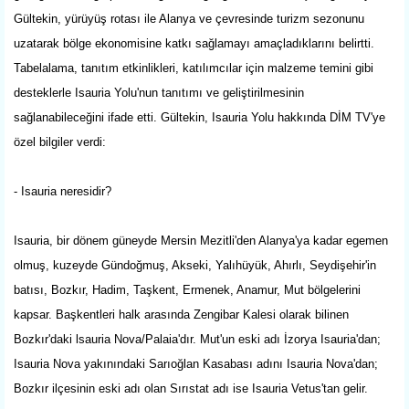
Gültekin, yürüyüş rotası ile Alanya ve çevresinde turizm sezonunu
uzatarak bölge ekonomisine katkı sağlamayı amaçladıklarını belirtti.
Tabelalama, tanıtım etkinlikleri, katılımcılar için malzeme temini gibi
desteklerle Isauria Yolu'nun tanıtımı ve geliştirilmesinin
sağlanabileceğini ifade etti. Gültekin, Isauria Yolu hakkında DİM TV'ye
özel bilgiler verdi:
- Isauria neresidir?
Isauria, bir dönem güneyde Mersin Mezitli'den Alanya'ya kadar egemen
olmuş, kuzeyde Gündoğmuş, Akseki, Yalıhüyük, Ahırlı, Seydişehir'in
batısı, Bozkır, Hadim, Taşkent, Ermenek, Anamur, Mut bölgelerini
kapsar. Başkentleri halk arasında Zengibar Kalesi olarak bilinen
Bozkır'daki lsauria Nova/Palaia'dır. Mut'un eski adı İzorya Isauria'dan;
Isauria Nova yakınındaki Sarıoğlan Kasabası adını Isauria Nova'dan;
Bozkır ilçesinin eski adı olan Sırıstat adı ise Isauria Vetus'tan gelir.