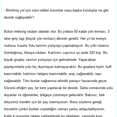
- Bitirilmiş yol için sözü edilen kurumlar veya başka kuruluşlar ne gibi
destek sağlayabilir?
Bütün trekking rotaları tabelalı olur. Bu yollara 50 kadar yön levhası, 3
tane giriş tagı (büyük yön levhası) dikmek gerekli. Her yıl bir kereye
mahsus Isauria Yolu tanıtım yürüyüşü yapmaktayım. Bu yılki rotamız
Gündoğmuş, Alanya rotaları. Katılımcı sayımız şu anda 320 kişi. Bu
büyük gruplar, tanıtım yürüyüşü için gelmektedir. Yapacakları
paylaşımlarla yolu hiç duymayan kalmayacaktır. Bu gruplara tişört, buff
bastırılabilir, katılımcı belgesi bastırılabilir, araç sağlanabilir, iaşe
sağlanabilir. Tüm bunlar sağlanırsa etkinlik panayır havasında geçer.
Sözünü ettiğim şey, bir kere yapılacak bir destek. Daha sonrasında yolu
duyanlar ve öğrenenler, bölgeye yürümeye gelecektir. Bakınız, fark
ettiyseniz kendim için bir şey istemiyorum. Bunu söyleme gereği
hissettim çünkü bunları söylediğim zaman yanlış anlaşılabiliyorum.
Kaldı ki kurumlar tabela sağladığında bu tabelaları, yanımda kum,