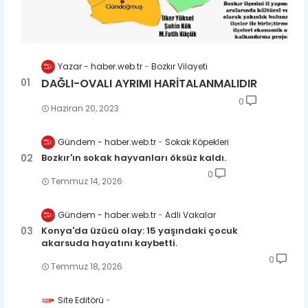
Yazar - haber.web.tr
Bozkır Vilayeti
DAĞLI-OVALI AYRIMI HARİTALANMALIDIR
0
Haziran 20, 2023
Gündem - haber.web.tr
Sokak Köpekleri
Bozkır'ın sokak hayvanları öksüz kaldı.
0
Temmuz 14, 2026
Gündem - haber.web.tr
Adli Vakalar
Konya'da üzücü olay: 15 yaşındaki çocuk
akarsuda hayatını kaybetti.
0
Temmuz 18, 2026
Site Editörü