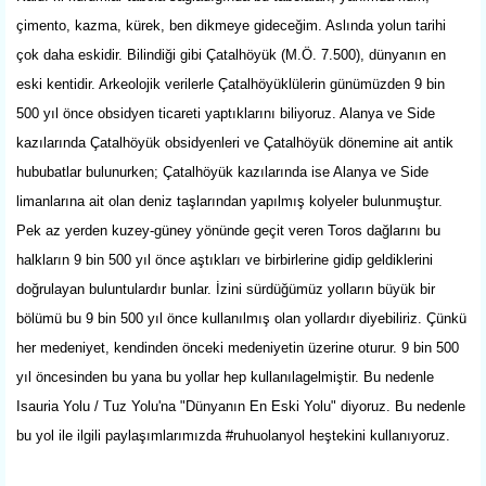
çimento, kazma, kürek, ben dikmeye gideceğim. Aslında yolun tarihi
çok daha eskidir. Bilindiği gibi Çatalhöyük (M.Ö. 7.500), dünyanın en
eski kentidir. Arkeolojik verilerle Çatalhöyüklülerin günümüzden 9 bin
500 yıl önce obsidyen ticareti yaptıklarını biliyoruz. Alanya ve Side
kazılarında Çatalhöyük obsidyenleri ve Çatalhöyük dönemine ait antik
hububatlar bulunurken; Çatalhöyük kazılarında ise Alanya ve Side
limanlarına ait olan deniz taşlarından yapılmış kolyeler bulunmuştur.
Pek az yerden kuzey-güney yönünde geçit veren Toros dağlarını bu
halkların 9 bin 500 yıl önce aştıkları ve birbirlerine gidip geldiklerini
doğrulayan buluntulardır bunlar. İzini sürdüğümüz yolların büyük bir
bölümü bu 9 bin 500 yıl önce kullanılmış olan yollardır diyebiliriz. Çünkü
her medeniyet, kendinden önceki medeniyetin üzerine oturur. 9 bin 500
yıl öncesinden bu yana bu yollar hep kullanılagelmiştir. Bu nedenle
Isauria Yolu / Tuz Yolu'na "Dünyanın En Eski Yolu" diyoruz. Bu nedenle
bu yol ile ilgili paylaşımlarımızda #ruhuolanyol heştekini kullanıyoruz.