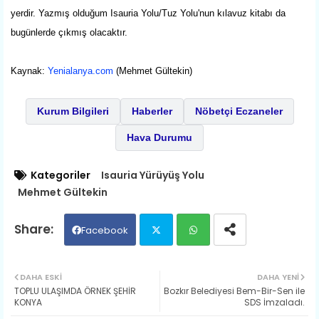
yerdir. Yazmış olduğum Isauria Yolu/Tuz Yolu'nun kılavuz kitabı da
bugünlerde çıkmış olacaktır.
Kaynak:
Yenialanya.com
(Mehmet Gültekin)
Kurum Bilgileri
Haberler
Nöbetçi Eczaneler
Hava Durumu
Kategoriler
Isauria Yürüyüş Yolu
Mehmet Gültekin
Facebook
Twit
Wh
DAHA ESKI
DAHA YENI
TOPLU ULAŞIMDA ÖRNEK ŞEHİR
Bozkır Belediyes​i​ Bem-Bir-Sen ​ile
ter
ats
KONYA
SDS İmzala​dı.