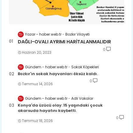
Yazar - haber.web.tr
Bozkır Vilayeti
DAĞLI-OVALI AYRIMI HARİTALANMALIDIR
0
Haziran 20, 2023
Gündem - haber.web.tr
Sokak Köpekleri
Bozkır'ın sokak hayvanları öksüz kaldı.
0
Temmuz 14, 2026
Gündem - haber.web.tr
Adli Vakalar
Konya'da üzücü olay: 15 yaşındaki çocuk
akarsuda hayatını kaybetti.
0
Temmuz 18, 2026