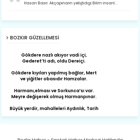
Hasan Basri: Akçapınarın yetiştidigi Bilim insanl...
Son yıllarda orda yok artık ağlayan,
Çat değişti, şimdi gülüyor Çağlayan.
Susam; olur tahin gider nerelere ?
Tanıtır Bozkır’ı acizâne Dere.
BOZKIR GÜZELLEMESI
Gökdere nazlı akıyor vadi içi,
Gederet’ti adı, oldu Dereiçi.
Gökdere kıyıları yapılmış bağlar, Mert
ve yiğitler obasıdır Hamzalar.
Harmanı,elması ve Sorkunca’sı var.
Meyre değişerek olmuş Harmanpınar.
Büyük yerdir, mahalleleri Aydınlık, Tarih
eserleri şahane Hisarlık.
Belören, Koçaş, Kuzören vermiş hep
kan, Bunlarla kasaba olmuş Sarıoğlan.
Çarşamba’nın koynunda tarih çok
yorgun. Şehit Berâtlı, halkı yiğit genç
Bozkır Haber - Sırıstat Haber Merkezi Hakkında