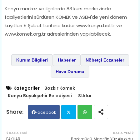
Konya merkez ve ilçelerde 83 kurs merkezinde
faaliyetlerini sürdüren KOMEK ve ASEM'de yeni dönem
kayıtları 5 Şubat tarihine kadar www.konya.bel.tr ve
www.komek.org.tr adreslerinden yapılabilecek.
Kurum Bilgileri
Haberler
Nöbetçi Eczaneler
Hava Durumu
Kategoriler
Bozkır Komek
Konya Büyükşehir Belediyesi
Stklar
Facebook
Twit
Wh
DAHA ESKI
DAHA YENI
FAKILAR
Bozkırgücü, Maarifin Yüz Akı oldu.