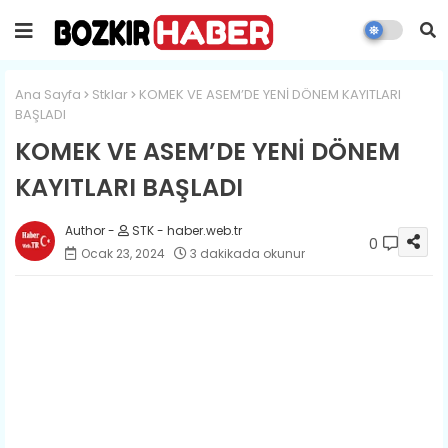
Ana Sayfa
Stklar
KOMEK VE ASEM’DE YENİ DÖNEM KAYITLARI
BAŞLADI
KOMEK VE ASEM’DE YENİ DÖNEM
KAYITLARI BAŞLADI
STK - haber.web.tr
0
Ocak 23, 2024
3 dakikada okunur