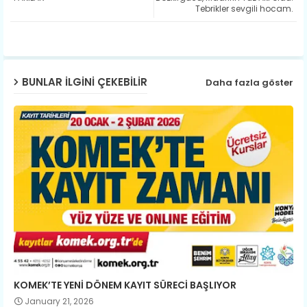
ter
ats
Tebrikler sevgili hocam.
ap
p
BUNLAR ILGINI ÇEKEBILIR
Daha fazla göster
KOMEK’TE YENİ DÖNEM KAYIT SÜRECİ BAŞLIYOR
January 21, 2026