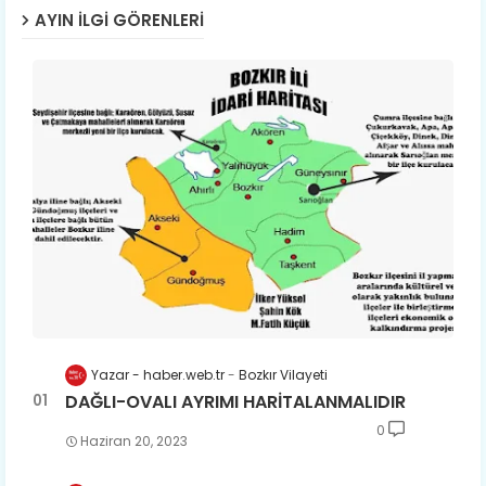
AYIN İLGI GÖRENLERI
Yazar - haber.web.tr
Bozkır Vilayeti
DAĞLI-OVALI AYRIMI HARİTALANMALIDIR
0
Haziran 20, 2023