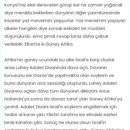
Konya'mız eksi dereceleri görüp kar ne zaman yağacak
diye merakla beklerken dünyanın diğer yarımküresinde
insanlar yaz mevsimini yaşıyorlar. Yaz mevsimini yaşayan
ülkeler hangileri diye sorsak eskiden bir müddet
düşünülürdü. Ama şimdi cevap biraz daha çabuk
verilebilir; Elbette ki Güney Afrika.
Afrika'nın güney ucundaki bu ülke İsrail'e karşı Uluslar
arası Lahey Adalet Divanında dava açtı. Davanın
konusunu ise Gazze'de yapılmakta olan soykırım ve
buna dünyanın aciz sessizliği oluşturdu. Lahey Adalet
Divanına açılan dava tüm dünyanın dikkatini önce
Hollanda'ya sonra da davacı taraf olan Güney Afrika'ya
çevirdi. Adalet Divanı İsrail'e soykırımı engellemek için
tedbir al kararı çıktı. Filistin tarafına ise elindeki esirleri
bırak kararları çıktı. Sonuç ne olursa olsun İsrail'in