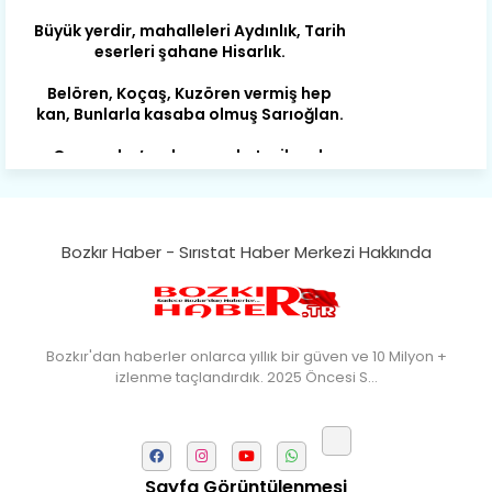
eserleri şahane Hisarlık.
Belören, Koçaş, Kuzören vermiş hep
kan, Bunlarla kasaba olmuş Sarıoğlan.
Çarşamba’nın koynunda tarih çok
yorgun. Şehit Berâtlı, halkı yiğit genç
Sorkun.
Perşembe de yaşlılardan aldım öğüt,
Mazimdeki ismi şanla taşır Söğüt.
Bozkır Haber - Sırıstat Haber Merkezi Hakkında
Tarih, kültür, ozan ve Gazi orda var.
Hocaköy’dür eski adı can Üçpınar.
Ortaoluk çeşmenden su içen kanar,
Bozkır’a yakın şirin köy Akçapınar.
Bozkır'dan haberler onlarca yıllık bir güven ve 10 Milyon +
izlenme taçlandırdık. 2025 Öncesi S…
Okuyan, yazıp bileni hep umutlu,
Kültürde birlikte öncüdür Armutlu.
Yağmur kar yağar, yolları olur hep yaş,
Gurbete insan ihraç eder Arslantaş.
Sayfa Görüntülenmesi