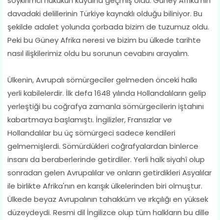
soykırımcı hukukun kaydına geçmiş oldu. Güney Afrika'nın
davadaki delillerinin Türkiye kaynaklı olduğu biliniyor. Bu
şekilde adalet yolunda çorbada bizim de tuzumuz oldu.
Peki bu Güney Afrika neresi ve bizim bu ülkede tarihte
nasıl ilişkilerimiz oldu bu sorunun cevabını arayalım.
Ülkenin, Avrupalı sömürgeciler gelmeden önceki halkı
yerli kabilelerdir. İlk defa 1648 yılında Hollandalıların gelip
yerleştiği bu coğrafya zamanla sömürgecilerin iştahını
kabartmaya başlamıştı. İngilizler, Fransızlar ve
Hollandalılar bu üç sömürgeci sadece kendileri
gelmemişlerdi. Sömürdükleri coğrafyalardan binlerce
insanı da beraberlerinde getirdiler. Yerli halk siyahî olup
sonradan gelen Avrupalılar ve onların getirdikleri Asyalılar
ile birlikte Afrika'nın en karışık ülkelerinden biri olmuştur.
Ülkede beyaz Avrupalının tahakküm ve ırkçılığı en yüksek
düzeydeydi. Resmi dil İngilizce olup tüm halkların bu dille