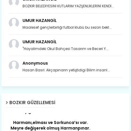
BOZKIR BELEDİYESİNİ KUTLARIM.YAZŞENLİKLERİNİ KENDİ...
UMUR HAZANGİL
Maalesef gençlerbirliği futbol klubü bu sezon bekl...
UMUR HAZANGİL
Son yıllarda orda yok artık ağlayan,
"Hayalimdeki Okul Bahçesi Tasarım ve Beceri Y...
Çat değişti, şimdi gülüyor Çağlayan.
Anonymous
Susam; olur tahin gider nerelere ?
Tanıtır Bozkır’ı acizâne Dere.
Hasan Basri: Akçapınarın yetiştidigi Bilim insanl...
Gökdere nazlı akıyor vadi içi,
Gederet’ti adı, oldu Dereiçi.
Gökdere kıyıları yapılmış bağlar, Mert
BOZKIR GÜZELLEMESI
ve yiğitler obasıdır Hamzalar.
Harmanı,elması ve Sorkunca’sı var.
Meyre değişerek olmuş Harmanpınar.
Büyük yerdir, mahalleleri Aydınlık, Tarih