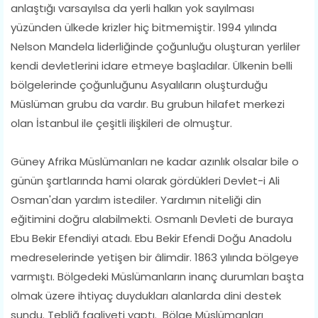
anlaştığı varsayılsa da yerli halkın yok sayılması
yüzünden ülkede krizler hiç bitmemiştir. 1994 yılında
Nelson Mandela liderliğinde çoğunluğu oluşturan yerliler
kendi devletlerini idare etmeye başladılar. Ülkenin belli
bölgelerinde çoğunluğunu Asyalıların oluşturduğu
Müslüman grubu da vardır. Bu grubun hilafet merkezi
olan İstanbul ile çeşitli ilişkileri de olmuştur.
Güney Afrika Müslümanları ne kadar azınlık olsalar bile o
günün şartlarında hami olarak gördükleri Devlet-i Ali
Osman'dan yardım istediler. Yardımın niteliği din
eğitimini doğru alabilmekti. Osmanlı Devleti de buraya
Ebu Bekir Efendiyi atadı. Ebu Bekir Efendi Doğu Anadolu
medreselerinde yetişen bir âlimdir. 1863 yılında bölgeye
varmıştı. Bölgedeki Müslümanların inanç durumları başta
olmak üzere ihtiyaç duydukları alanlarda dini destek
sundu. Tebliğ faaliyeti yaptı. Bölge Müslümanları