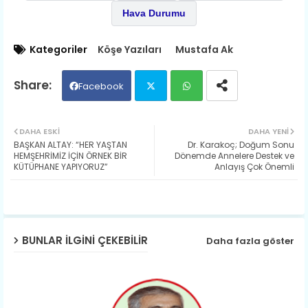
Hava Durumu
Kategoriler
Köşe Yazıları
Mustafa Ak
Facebook
Twit
Wh
DAHA ESKI
DAHA YENI
BAŞKAN ALTAY: “HER YAŞTAN
Dr. Karakoç; Doğum Sonu
ter
ats
HEMŞEHRİMİZ İÇİN ÖRNEK BİR
Dönemde Annelere Destek ve
KÜTÜPHANE YAPIYORUZ”
Anlayış Çok Önemli
ap
p
BUNLAR ILGINI ÇEKEBILIR
Daha fazla göster