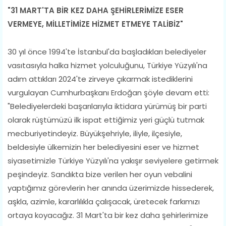
"31 MART'TA BİR KEZ DAHA ŞEHİRLERİMİZE ESER
VERMEYE, MİLLETİMİZ
E HİZMET ETMEYE TALİBİZ"
30 yıl önce 1994'te İstanbul'da başladıkları belediyeler
vasıtasıyla halka hizmet yolculuğunu, Türkiye Yüzyılı'na
adım attıkları 2024'te zirveye çıkarmak istediklerini
vurgulayan Cumhurbaşkanı Erdoğan şöyle devam etti:
"Belediyelerdeki başarılarıyla iktidara yürümüş bir parti
olarak rüştümüzü ilk ispat ettiğimiz yeri güçlü tutmak
mecburiyetindeyiz. Büyükşehriyle, iliyle, ilçesiyle,
beldesiyle ülkemizin her belediyesini eser ve hizmet
siyasetimizle Türkiye Yüzyılı'na yakışır seviyelere getirmek
peşindeyiz. Sandıkta bize verilen her oyun vebalini
yaptığımız görevlerin her anında üzerimizde hissederek,
aşkla, azimle, kararlılıkla çalışacak, üretecek farkımızı
ortaya koyacağız. 31 Mart'ta bir kez daha şehirlerimize