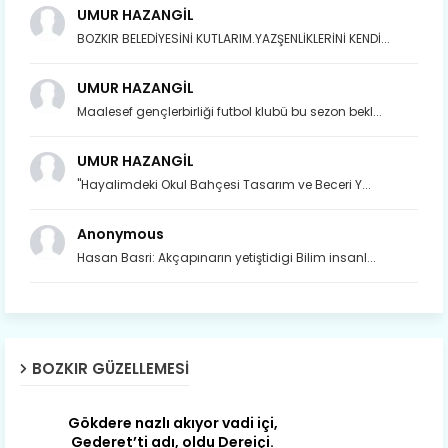
UMUR HAZANGİL
BOZKIR BELEDİYESİNİ KUTLARIM.YAZŞENLİKLERİNİ KENDİ...
UMUR HAZANGİL
Maalesef gençlerbirliği futbol klubü bu sezon bekl...
UMUR HAZANGİL
"Hayalimdeki Okul Bahçesi Tasarım ve Beceri Y...
Anonymous
Hasan Basri: Akçapınarın yetiştidigi Bilim insanl...
Son yıllarda orda yok artık ağlayan,
Çat değişti, şimdi gülüyor Çağlayan.
Susam; olur tahin gider nerelere ?
Tanıtır Bozkır’ı acizâne Dere.
BOZKIR GÜZELLEMESI
Gökdere nazlı akıyor vadi içi,
Gederet’ti adı, oldu Dereiçi.
Gökdere kıyıları yapılmış bağlar, Mert