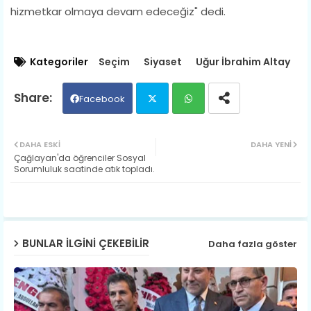
hizmetkar olmaya devam edeceğiz" dedi.
Kategoriler
Seçim
Siyaset
Uğur İbrahim Altay
Facebook
Twit
Wh
DAHA ESKI
DAHA YENI
Çağlayan'da öğrenciler Sosyal
ter
ats
Sorumluluk saatinde atık topladı.
ap
p
BUNLAR ILGINI ÇEKEBILIR
Daha fazla göster