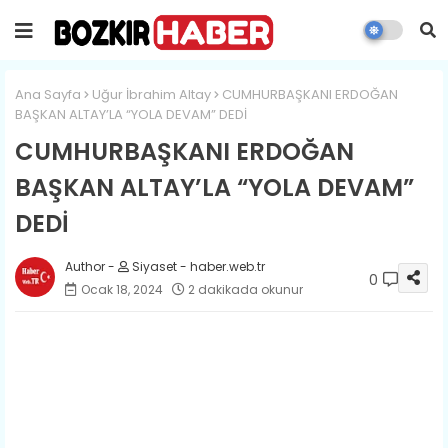
Ana Sayfa
Uğur İbrahim Altay
CUMHURBAŞKANI ERDOĞAN
BAŞKAN ALTAY’LA “YOLA DEVAM” DEDİ
CUMHURBAŞKANI ERDOĞAN
BAŞKAN ALTAY’LA “YOLA DEVAM”
DEDİ
Siyaset - haber.web.tr
0
Ocak 18, 2024
2 dakikada okunur