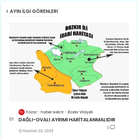
AYIN İLGI GÖRENLERI
Yazar - haber.web.tr
Bozkır Vilayeti
DAĞLI-OVALI AYRIMI HARİTALANMALIDIR
0
Haziran 20, 2023