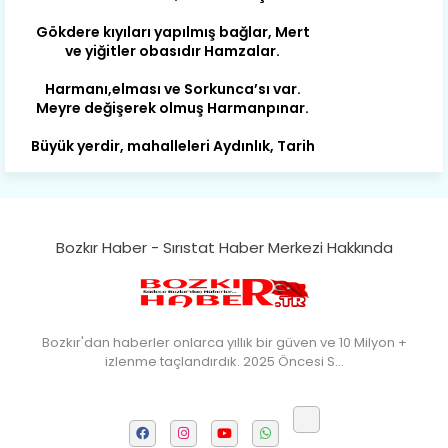
ve yiğitler obasıdır Hamzalar.
Harmanı,elması ve Sorkunca’sı var.
Meyre değişerek olmuş Harmanpınar.
Büyük yerdir, mahalleleri Aydınlık, Tarih
eserleri şahane Hisarlık.
Belören, Koçaş, Kuzören vermiş hep
kan, Bunlarla kasaba olmuş Sarıoğlan.
Çarşamba’nın koynunda tarih çok
yorgun. Şehit Berâtlı, halkı yiğit genç
Bozkır Haber - Sırıstat Haber Merkezi Hakkında
Sorkun.
Perşembe de yaşlılardan aldım öğüt,
Mazimdeki ismi şanla taşır Söğüt.
Bozkır'dan haberler onlarca yıllık bir güven ve 10 Milyon +
Tarih, kültür, ozan ve Gazi orda var.
izlenme taçlandırdık. 2025 Öncesi S…
Hocaköy’dür eski adı can Üçpınar.
Ortaoluk çeşmenden su içen kanar,
Bozkır’a yakın şirin köy Akçapınar.