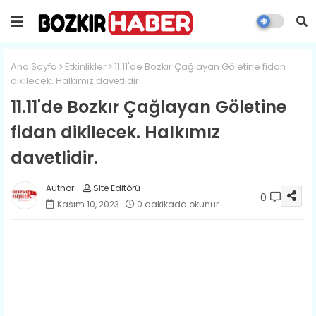
Ana Sayfa
Etkinlikler
11.11'de Bozkır Çağlayan Göletine fidan
dikilecek. Halkımız davetlidir.
11.11'de Bozkır Çağlayan Göletine
fidan dikilecek. Halkımız
davetlidir.
Site Editörü
0
Kasım 10, 2023
0 dakikada okunur