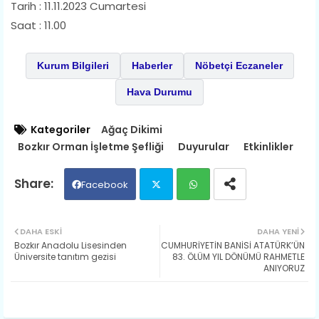
Tarih : 11.11.2023 Cumartesi
Saat : 11.00
Kurum Bilgileri
Haberler
Nöbetçi Eczaneler
Hava Durumu
Kategoriler
Ağaç Dikimi
Bozkır Orman İşletme Şefliği
Duyurular
Etkinlikler
Facebook
Twit
Wh
DAHA ESKI
DAHA YENI
Bozkır Anadolu Lisesinden
CUMHURİYETİN BANİSİ ATATÜRK’ÜN
ter
ats
Üniversite tanıtım gezisi
83. ÖLÜM YIL DÖNÜMÜ RAHMETLE
ANIYORUZ
ap
p