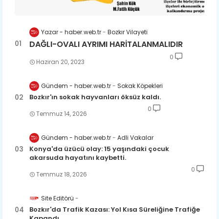
Yazar - haber.web.tr
Bozkır Vilayeti
DAĞLI-OVALI AYRIMI HARİTALANMALIDIR
0
Haziran 20, 2023
Gündem - haber.web.tr
Sokak Köpekleri
Bozkır'ın sokak hayvanları öksüz kaldı.
0
Temmuz 14, 2026
Gündem - haber.web.tr
Adli Vakalar
Konya'da üzücü olay: 15 yaşındaki çocuk
akarsuda hayatını kaybetti.
0
Temmuz 18, 2026
Site Editörü
Bozkır'da Trafik Kazası: Yol Kısa Süreliğine Trafiğe
Kapandı.