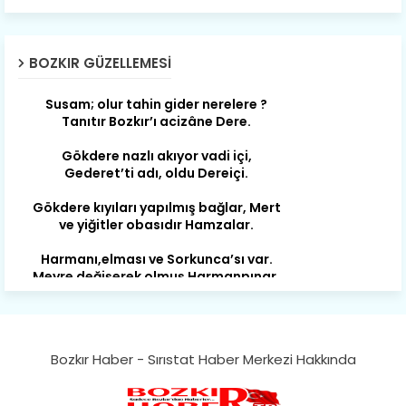
Son yıllarda orda yok artık ağlayan,
Çat değişti, şimdi gülüyor Çağlayan.
BOZKIR GÜZELLEMESI
Susam; olur tahin gider nerelere ?
Tanıtır Bozkır’ı acizâne Dere.
Gökdere nazlı akıyor vadi içi,
Gederet’ti adı, oldu Dereiçi.
Gökdere kıyıları yapılmış bağlar, Mert
ve yiğitler obasıdır Hamzalar.
Harmanı,elması ve Sorkunca’sı var.
Meyre değişerek olmuş Harmanpınar.
Büyük yerdir, mahalleleri Aydınlık, Tarih
eserleri şahane Hisarlık.
Belören, Koçaş, Kuzören vermiş hep
kan, Bunlarla kasaba olmuş Sarıoğlan.
Bozkır Haber - Sırıstat Haber Merkezi Hakkında
Çarşamba’nın koynunda tarih çok