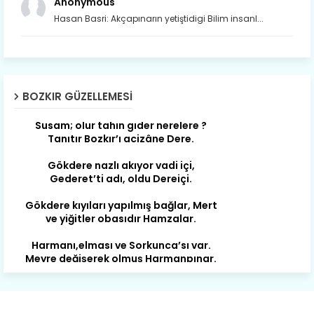
Anonymous
Hasan Basri: Akçapınarın yetiştidigi Bilim insanl...
Son yıllarda orda yok artık ağlayan,
Çat değişti, şimdi gülüyor Çağlayan.
BOZKIR GÜZELLEMESI
Susam; olur tahin gider nerelere ?
Tanıtır Bozkır’ı acizâne Dere.
Gökdere nazlı akıyor vadi içi,
Gederet’ti adı, oldu Dereiçi.
Gökdere kıyıları yapılmış bağlar, Mert
ve yiğitler obasıdır Hamzalar.
Harmanı,elması ve Sorkunca’sı var.
Meyre değişerek olmuş Harmanpınar.
Büyük yerdir, mahalleleri Aydınlık, Tarih
eserleri şahane Hisarlık.
Belören, Koçaş, Kuzören vermiş hep
kan, Bunlarla kasaba olmuş Sarıoğlan.