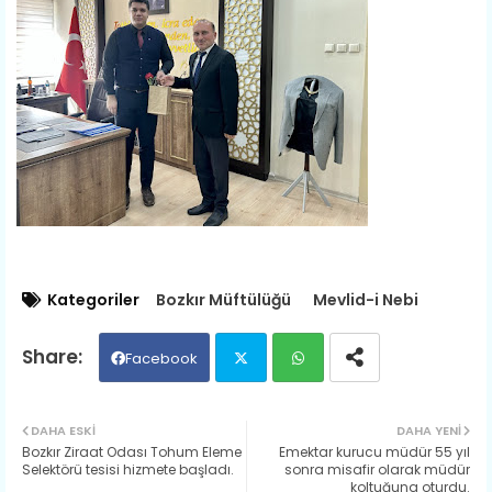
Kategoriler
Bozkır Müftülüğü
Mevlid-i Nebi
Facebook
Twit
Wh
DAHA ESKI
DAHA YENI
Bozkır Ziraat Odası Tohum Eleme
Emektar kurucu müdür 55 yıl
ter
ats
Selektörü tesisi hizmete başladı.
sonra misafir olarak müdür
koltuğuna oturdu.