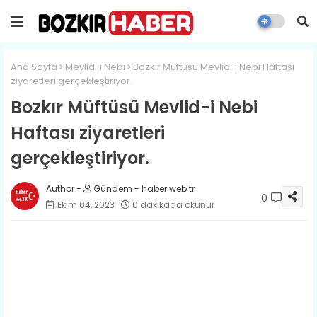
Ana Sayfa
Mevlid-i Nebi
Bozkır Müftüsü Mevlid-i Nebi Haftası
ziyaretleri gerçekleştiriyor.
Bozkır Müftüsü Mevlid-i Nebi
Haftası ziyaretleri
gerçekleştiriyor.
Gündem - haber.web.tr
0
Ekim 04, 2023
0 dakikada okunur