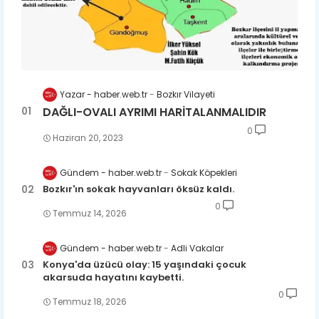
Yazar - haber.web.tr
Bozkır Vilayeti
DAĞLI-OVALI AYRIMI HARİTALANMALIDIR
0
Haziran 20, 2023
Gündem - haber.web.tr
Sokak Köpekleri
Bozkır'ın sokak hayvanları öksüz kaldı.
0
Temmuz 14, 2026
Gündem - haber.web.tr
Adli Vakalar
Konya'da üzücü olay: 15 yaşındaki çocuk
akarsuda hayatını kaybetti.
0
Temmuz 18, 2026