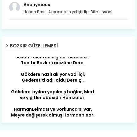
Anonymous
Hasan Basri: Akçapınarın yetiştidigi Bilim insanl...
Son yıllarda orda yok artık ağlayan,
Çat değişti, şimdi gülüyor Çağlayan.
BOZKIR GÜZELLEMESI
Susam; olur tahin gider nerelere ?
Tanıtır Bozkır’ı acizâne Dere.
Gökdere nazlı akıyor vadi içi,
Gederet’ti adı, oldu Dereiçi.
Gökdere kıyıları yapılmış bağlar, Mert
ve yiğitler obasıdır Hamzalar.
Harmanı,elması ve Sorkunca’sı var.
Meyre değişerek olmuş Harmanpınar.
Büyük yerdir, mahalleleri Aydınlık, Tarih
eserleri şahane Hisarlık.
Belören, Koçaş, Kuzören vermiş hep