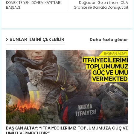
KOMEK’TE YENİ DÖNEM KAYITLARI
Doğadan Gelen İlham QUA
ter
ats
BAŞLADI
Granite ile Sanata Dönüşüyor!
ap
p
BUNLAR ILGINI ÇEKEBILIR
Daha fazla göster
BAŞKAN ALTAY: “İTFAİYECİLERİMİZ TOPLUMUMUZA GÜÇ VE
UMUT VERMEKTEDİR”