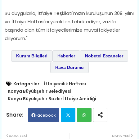
Bu duygularla, İtfaiye Teşkilatı'mızın kuruluşunun 309. yılını
ve İtfaiye Haftası'nı yürekten tebrik ediyor, vazife
başında olan tüm itfaiyecilerimize muvaffakiyetler
diliyorum."
Kurum Bilgileri
Haberler
Nöbetçi Eczaneler
Hava Durumu
Kategoriler
İtfaiyecilik Haftası
Konya Büyükşehir Belediyesi
Konya Büyükşehir Bozkır İtfaiye Amirliği
Facebook
Twit
Wh
DAHA ESKI
DAHA YENI