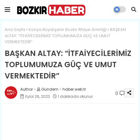
Ana Sayfa
Konya Büyükşehir Bozkır İtfaiye Amirliği
BAŞKAN
ALTAY: “İTFAİYECİLERİMİZ TOPLUMUMUZA GÜÇ VE UMUT
VERMEKTEDİR”
BAŞKAN ALTAY: “İTFAİYECİLERİMİZ
TOPLUMUMUZA GÜÇ VE UMUT
VERMEKTEDİR”
Gündem - haber.web.tr
0
Eylül 26, 2023
1 dakikada okunur