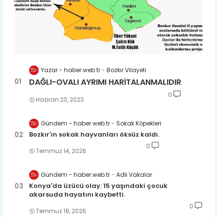
Yazar - haber.web.tr
Bozkır Vilayeti
DAĞLI-OVALI AYRIMI HARİTALANMALIDIR
0
Haziran 20, 2023
Gündem - haber.web.tr
Sokak Köpekleri
Bozkır'ın sokak hayvanları öksüz kaldı.
0
Temmuz 14, 2026
Gündem - haber.web.tr
Adli Vakalar
Konya'da üzücü olay: 15 yaşındaki çocuk
akarsuda hayatını kaybetti.
0
Temmuz 18, 2026