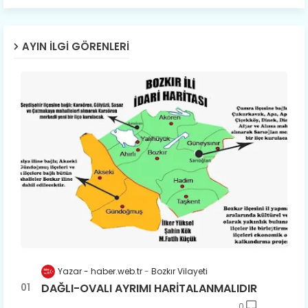
AYIN İLGI GÖRENLERI
Yazar - haber.web.tr
Bozkır Vilayeti
DAĞLI-OVALI AYRIMI HARİTALANMALIDIR
0