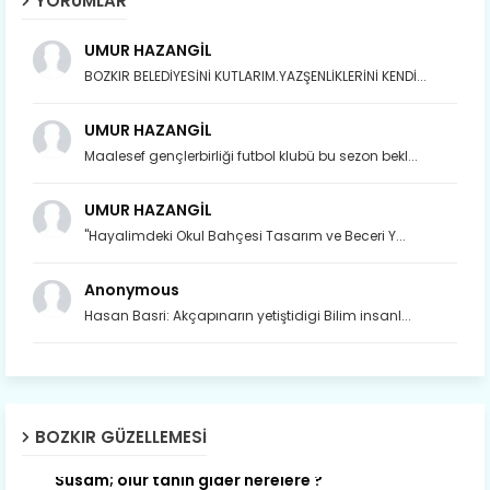
YORUMLAR
UMUR HAZANGİL
BOZKIR BELEDİYESİNİ KUTLARIM.YAZŞENLİKLERİNİ KENDİ...
UMUR HAZANGİL
Maalesef gençlerbirliği futbol klubü bu sezon bekl...
UMUR HAZANGİL
"Hayalimdeki Okul Bahçesi Tasarım ve Beceri Y...
Anonymous
Hasan Basri: Akçapınarın yetiştidigi Bilim insanl...
Son yıllarda orda yok artık ağlayan,
Çat değişti, şimdi gülüyor Çağlayan.
BOZKIR GÜZELLEMESI
Susam; olur tahin gider nerelere ?
Tanıtır Bozkır’ı acizâne Dere.