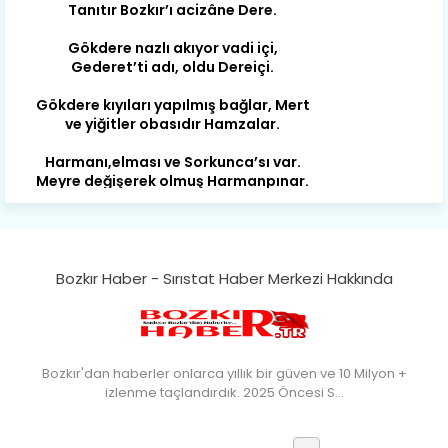
Gökdere nazlı akıyor vadi içi,
Gederet’ti adı, oldu Dereiçi.
Gökdere kıyıları yapılmış bağlar, Mert
ve yiğitler obasıdır Hamzalar.
Harmanı,elması ve Sorkunca’sı var.
Meyre değişerek olmuş Harmanpınar.
Büyük yerdir, mahalleleri Aydınlık, Tarih
eserleri şahane Hisarlık.
Belören, Koçaş, Kuzören vermiş hep
kan, Bunlarla kasaba olmuş Sarıoğlan.
Bozkır Haber - Sırıstat Haber Merkezi Hakkında
Çarşamba’nın koynunda tarih çok
yorgun. Şehit Berâtlı, halkı yiğit genç
Sorkun.
Perşembe de yaşlılardan aldım öğüt,
Bozkır'dan haberler onlarca yıllık bir güven ve 10 Milyon +
Mazimdeki ismi şanla taşır Söğüt.
izlenme taçlandırdık. 2025 Öncesi S…
Tarih, kültür, ozan ve Gazi orda var.
Hocaköy’dür eski adı can Üçpınar.