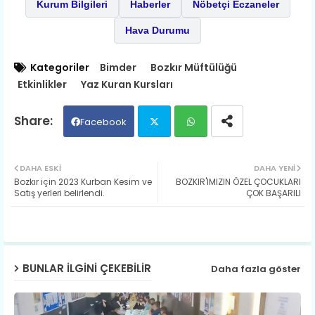
Kurum Bilgileri
Haberler
Nöbetçi Eczaneler
Hava Durumu
Kategoriler
Bimder
Bozkır Müftülüğü
Etkinlikler
Yaz Kuran Kursları
Facebook
Twit
Wh
DAHA ESKI
DAHA YENI
Bozkır için 2023 Kurban Kesim ve
​BOZKIR'IMIZIN ÖZEL ÇOCUKLARI
ter
ats
Satış yerleri belirlendi.
ÇOK BAŞARILI
ap
p
BUNLAR ILGINI ÇEKEBILIR
Daha fazla göster